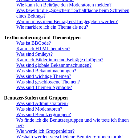
Wie kann ich Beiträge den Moderatoren melden?
Was bewirkt die „Speichern“-Schaltfläche beim Schreiben
eines Beitrags?
Warum muss mein Beitrag erst freigegeben werden?
Wie markiere ich ein Thema als neu?
Textformatierung und Thementypen
Was ist BBCode?
Kann ich HTML benutzen?
Was sind Smileys?
Kann ich Bilder in meine Beiträge einfügen?
Was sind globale Bekanntmachungen?
Was sind Bekanntmachungen?
Was sind wichtige Themen?
Was sind geschlossene Themen?
Was sind Themen-Symbole?
Benutzer-Stufen und Gruppen
Was sind Administratoren?
Was sind Moderatoren?
Was sind Benutzergruppen?
Wo finde ich die Benutzergruppen und wie trete ich ihnen
bei?
Wie werde ich Gruppenleiter?
Weshalb werden verschiedene Benutzergruppen farbig