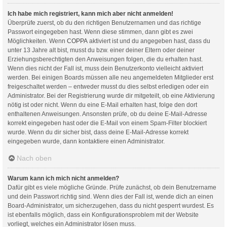
Ich habe mich registriert, kann mich aber nicht anmelden!
Überprüfe zuerst, ob du den richtigen Benutzernamen und das richtige
Passwort eingegeben hast. Wenn diese stimmen, dann gibt es zwei
Möglichkeiten. Wenn
COPPA
aktiviert ist und du angegeben hast, dass du
unter 13 Jahre alt bist, musst du bzw. einer deiner Eltern oder deiner
Erziehungsberechtigten den Anweisungen folgen, die du erhalten hast.
Wenn dies nicht der Fall ist, muss dein Benutzerkonto vielleicht aktiviert
werden. Bei einigen Boards müssen alle neu angemeldeten Mitglieder erst
freigeschaltet werden – entweder musst du dies selbst erledigen oder ein
Administrator. Bei der Registrierung wurde dir mitgeteilt, ob eine Aktivierung
nötig ist oder nicht. Wenn du eine E-Mail erhalten hast, folge den dort
enthaltenen Anweisungen. Ansonsten prüfe, ob du deine E-Mail-Adresse
korrekt eingegeben hast oder die E-Mail von einem Spam-Filter blockiert
wurde. Wenn du dir sicher bist, dass deine E-Mail-Adresse korrekt
eingegeben wurde, dann kontaktiere einen Administrator.
Nach oben
Warum kann ich mich nicht anmelden?
Dafür gibt es viele mögliche Gründe. Prüfe zunächst, ob dein Benutzername
und dein Passwort richtig sind. Wenn dies der Fall ist, wende dich an einen
Board-Administrator, um sicherzugehen, dass du nicht gesperrt wurdest. Es
ist ebenfalls möglich, dass ein Konfigurationsproblem mit der Website
vorliegt, welches ein Administrator lösen muss.