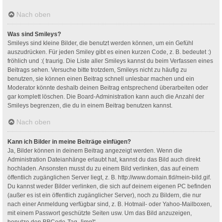
Nach oben
Was sind Smileys?
Smileys sind kleine Bilder, die benutzt werden können, um ein Gefühl
auszudrücken. Für jeden Smiley gibt es einen kurzen Code, z. B. bedeutet :)
fröhlich und :( traurig. Die Liste aller Smileys kannst du beim Verfassen eines
Beitrags sehen. Versuche bitte trotzdem, Smileys nicht zu häufig zu
benutzen, sie können einen Beitrag schnell unlesbar machen und ein
Moderator könnte deshalb deinen Beitrag entsprechend überarbeiten oder
gar komplett löschen. Die Board-Administration kann auch die Anzahl der
Smileys begrenzen, die du in einem Beitrag benutzen kannst.
Nach oben
Kann ich Bilder in meine Beiträge einfügen?
Ja, Bilder können in deinem Beitrag angezeigt werden. Wenn die
Administration Dateianhänge erlaubt hat, kannst du das Bild auch direkt
hochladen. Ansonsten musst du zu einem Bild verlinken, das auf einem
öffentlich zugänglichen Server liegt, z. B. http://www.domain.tld/mein-bild.gif.
Du kannst weder Bilder verlinken, die sich auf deinem eigenen PC befinden
(außer es ist ein öffentlich zugänglicher Server), noch zu Bildern, die nur
nach einer Anmeldung verfügbar sind, z. B. Hotmail- oder Yahoo-Mailboxen,
mit einem Passwort geschützte Seiten usw. Um das Bild anzuzeigen,
benutze den BBCode-Tag „[img]“.