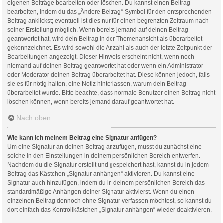
eigenen Beiträge bearbeiten oder löschen. Du kannst einen Beitrag
bearbeiten, indem du das „Ändere Beitrag“-Symbol für den entsprechenden
Beitrag anklickst; eventuell ist dies nur für einen begrenzten Zeitraum nach
seiner Erstellung möglich. Wenn bereits jemand auf deinen Beitrag
geantwortet hat, wird dein Beitrag in der Themenansicht als überarbeitet
gekennzeichnet. Es wird sowohl die Anzahl als auch der letzte Zeitpunkt der
Bearbeitungen angezeigt. Dieser Hinweis erscheint nicht, wenn noch
niemand auf deinen Beitrag geantwortet hat oder wenn ein Administrator
oder Moderator deinen Beitrag überarbeitet hat. Diese können jedoch, falls
sie es für nötig halten, eine Notiz hinterlassen, warum dein Beitrag
überarbeitet wurde. Bitte beachte, dass normale Benutzer einen Beitrag nicht
löschen können, wenn bereits jemand darauf geantwortet hat.
Nach oben
Wie kann ich meinem Beitrag eine Signatur anfügen?
Um eine Signatur an deinen Beitrag anzufügen, musst du zunächst eine
solche in den Einstellungen in deinem persönlichen Bereich entwerfen.
Nachdem du die Signatur erstellt und gespeichert hast, kannst du in jedem
Beitrag das Kästchen „Signatur anhängen“ aktivieren. Du kannst eine
Signatur auch hinzufügen, indem du in deinem persönlichen Bereich das
standardmäßige Anhängen deiner Signatur aktivierst. Wenn du einen
einzelnen Beitrag dennoch ohne Signatur verfassen möchtest, so kannst du
dort einfach das Kontrollkästchen „Signatur anhängen“ wieder deaktivieren.