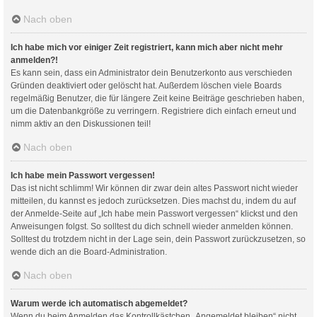
Nach oben
Ich habe mich vor einiger Zeit registriert, kann mich aber nicht mehr
anmelden?!
Es kann sein, dass ein Administrator dein Benutzerkonto aus verschieden
Gründen deaktiviert oder gelöscht hat. Außerdem löschen viele Boards
regelmäßig Benutzer, die für längere Zeit keine Beiträge geschrieben haben,
um die Datenbankgröße zu verringern. Registriere dich einfach erneut und
nimm aktiv an den Diskussionen teil!
Nach oben
Ich habe mein Passwort vergessen!
Das ist nicht schlimm! Wir können dir zwar dein altes Passwort nicht wieder
mitteilen, du kannst es jedoch zurücksetzen. Dies machst du, indem du auf
der Anmelde-Seite auf „Ich habe mein Passwort vergessen“ klickst und den
Anweisungen folgst. So solltest du dich schnell wieder anmelden können.
Solltest du trotzdem nicht in der Lage sein, dein Passwort zurückzusetzen, so
wende dich an die Board-Administration.
Nach oben
Warum werde ich automatisch abgemeldet?
Wenn du beim Anmelden das Kontrollkästchen „Angemeldet bleiben“ nicht