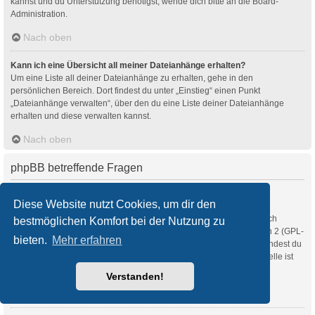
kannst und du Unterstützung benötigst, wende dich bitte an die Board-
Administration.
Nach oben
Kann ich eine Übersicht all meiner Dateianhänge erhalten?
Um eine Liste all deiner Dateianhänge zu erhalten, gehe in den
persönlichen Bereich. Dort findest du unter „Einstieg“ einen Punkt
„Dateianhänge verwalten“, über den du eine Liste deiner Dateianhänge
erhalten und diese verwalten kannst.
Nach oben
phpBB betreffende Fragen
Wer hat diese Forensoftware entwickelt?
Diese Website nutzt Cookies, um dir den
Diese Software (in ihrer unmodifizierten Fassung) wurde von
phpBB Limited
entwickelt und veröffentlicht. Sie ist urheberrechtlich
bestmöglichen Komfort bei der Nutzung zu
geschützt. Sie wurde unter der GNU General Public License, Version 2 (GPL-
bieten.
Mehr erfahren
2.0) veröffentlicht und kann frei vertrieben werden. Weitere Details findest du
auf der Seite von phpBB Limited
. Eine deutschsprachige Anlaufstelle ist
unter
phpBB.de
zu finden.
Verstanden!
Nach oben