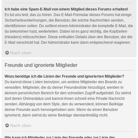
Ich habe eine Spam-E-Mail von einem Mitglied dieses Forums erhalten!
Es tut uns leid, das zu hören. Das E-Mail-Formular dieses Forums hat einige
Sicherheitsvorkehrungen, die Benutzer, die solche Nachrichten senden,
identifizieren sollen. Du solltest einem Administrator die komplette E-Mail, die
du bekommen hast, weiterleiten. Dabei ist es ganz wichtig, die Kopfzeilen
(Headers) mitzuschicken. Diese enthalten Details über den Benutzer, der die
E-Mail verschickt hat. Der Administrator kann dann entsprechend reagieren.
Nach oben
Freunde und ignorierte Mitglieder
Wozu benötige ich die Listen der Freunde und ignorierten Mitglieder?
Du kannst diese Listen benutzen, um andere Mitglieder des Boards zu
verwalten. Mitglieder, die du deiner Freundesliste hinzufügst, werden in
deinem persönlichen Bereich für den schnellen Zugriff aufgelistet. Du siehst
dort deren Onlinestatus und kannst ihnen schnell eine Private Nachricht
senden. Abhängig von dem Style, den du verwendest, können Beiträge
deiner Freunde auch hervorgehoben sein. Wenn du einen Benutzer
ignorierst, dann siehst du seine Beiträge standardmäßig nicht.
Nach oben
Wie kann ich Mitglieder zur Liste der Freunde oder zur Liste der