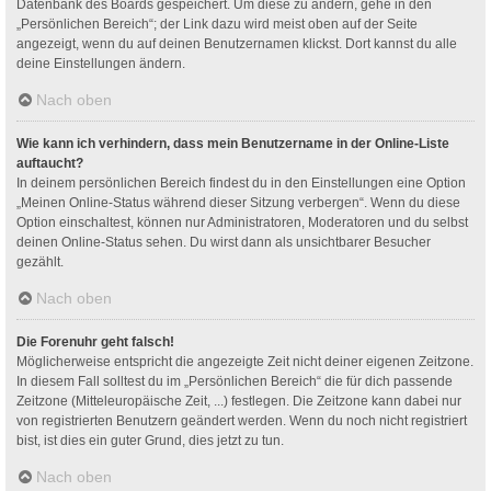
Datenbank des Boards gespeichert. Um diese zu ändern, gehe in den
„Persönlichen Bereich“; der Link dazu wird meist oben auf der Seite
angezeigt, wenn du auf deinen Benutzernamen klickst. Dort kannst du alle
deine Einstellungen ändern.
Nach oben
Wie kann ich verhindern, dass mein Benutzername in der Online-Liste
auftaucht?
In deinem persönlichen Bereich findest du in den Einstellungen eine Option
„Meinen Online-Status während dieser Sitzung verbergen“. Wenn du diese
Option einschaltest, können nur Administratoren, Moderatoren und du selbst
deinen Online-Status sehen. Du wirst dann als unsichtbarer Besucher
gezählt.
Nach oben
Die Forenuhr geht falsch!
Möglicherweise entspricht die angezeigte Zeit nicht deiner eigenen Zeitzone.
In diesem Fall solltest du im „Persönlichen Bereich“ die für dich passende
Zeitzone (Mitteleuropäische Zeit, ...) festlegen. Die Zeitzone kann dabei nur
von registrierten Benutzern geändert werden. Wenn du noch nicht registriert
bist, ist dies ein guter Grund, dies jetzt zu tun.
Nach oben