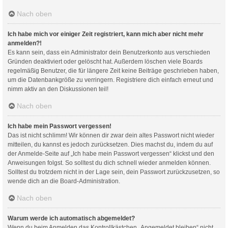
Nach oben
Ich habe mich vor einiger Zeit registriert, kann mich aber nicht mehr
anmelden?!
Es kann sein, dass ein Administrator dein Benutzerkonto aus verschieden
Gründen deaktiviert oder gelöscht hat. Außerdem löschen viele Boards
regelmäßig Benutzer, die für längere Zeit keine Beiträge geschrieben haben,
um die Datenbankgröße zu verringern. Registriere dich einfach erneut und
nimm aktiv an den Diskussionen teil!
Nach oben
Ich habe mein Passwort vergessen!
Das ist nicht schlimm! Wir können dir zwar dein altes Passwort nicht wieder
mitteilen, du kannst es jedoch zurücksetzen. Dies machst du, indem du auf
der Anmelde-Seite auf „Ich habe mein Passwort vergessen“ klickst und den
Anweisungen folgst. So solltest du dich schnell wieder anmelden können.
Solltest du trotzdem nicht in der Lage sein, dein Passwort zurückzusetzen, so
wende dich an die Board-Administration.
Nach oben
Warum werde ich automatisch abgemeldet?
Wenn du beim Anmelden das Kontrollkästchen „Angemeldet bleiben“ nicht