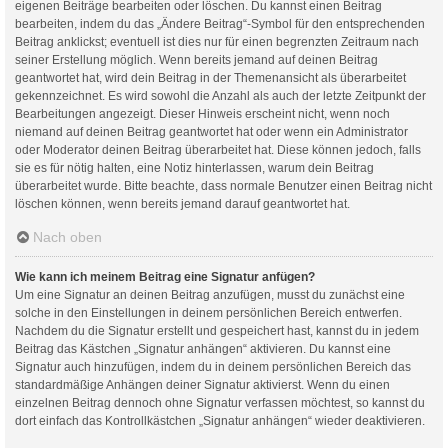
eigenen Beiträge bearbeiten oder löschen. Du kannst einen Beitrag
bearbeiten, indem du das „Ändere Beitrag“-Symbol für den entsprechenden
Beitrag anklickst; eventuell ist dies nur für einen begrenzten Zeitraum nach
seiner Erstellung möglich. Wenn bereits jemand auf deinen Beitrag
geantwortet hat, wird dein Beitrag in der Themenansicht als überarbeitet
gekennzeichnet. Es wird sowohl die Anzahl als auch der letzte Zeitpunkt der
Bearbeitungen angezeigt. Dieser Hinweis erscheint nicht, wenn noch
niemand auf deinen Beitrag geantwortet hat oder wenn ein Administrator
oder Moderator deinen Beitrag überarbeitet hat. Diese können jedoch, falls
sie es für nötig halten, eine Notiz hinterlassen, warum dein Beitrag
überarbeitet wurde. Bitte beachte, dass normale Benutzer einen Beitrag nicht
löschen können, wenn bereits jemand darauf geantwortet hat.
Nach oben
Wie kann ich meinem Beitrag eine Signatur anfügen?
Um eine Signatur an deinen Beitrag anzufügen, musst du zunächst eine
solche in den Einstellungen in deinem persönlichen Bereich entwerfen.
Nachdem du die Signatur erstellt und gespeichert hast, kannst du in jedem
Beitrag das Kästchen „Signatur anhängen“ aktivieren. Du kannst eine
Signatur auch hinzufügen, indem du in deinem persönlichen Bereich das
standardmäßige Anhängen deiner Signatur aktivierst. Wenn du einen
einzelnen Beitrag dennoch ohne Signatur verfassen möchtest, so kannst du
dort einfach das Kontrollkästchen „Signatur anhängen“ wieder deaktivieren.