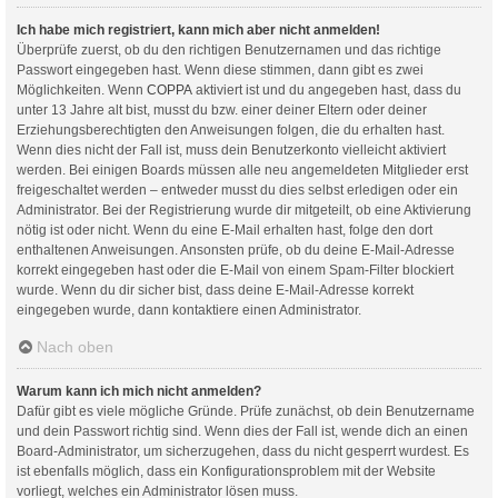
Ich habe mich registriert, kann mich aber nicht anmelden!
Überprüfe zuerst, ob du den richtigen Benutzernamen und das richtige
Passwort eingegeben hast. Wenn diese stimmen, dann gibt es zwei
Möglichkeiten. Wenn
COPPA
aktiviert ist und du angegeben hast, dass du
unter 13 Jahre alt bist, musst du bzw. einer deiner Eltern oder deiner
Erziehungsberechtigten den Anweisungen folgen, die du erhalten hast.
Wenn dies nicht der Fall ist, muss dein Benutzerkonto vielleicht aktiviert
werden. Bei einigen Boards müssen alle neu angemeldeten Mitglieder erst
freigeschaltet werden – entweder musst du dies selbst erledigen oder ein
Administrator. Bei der Registrierung wurde dir mitgeteilt, ob eine Aktivierung
nötig ist oder nicht. Wenn du eine E-Mail erhalten hast, folge den dort
enthaltenen Anweisungen. Ansonsten prüfe, ob du deine E-Mail-Adresse
korrekt eingegeben hast oder die E-Mail von einem Spam-Filter blockiert
wurde. Wenn du dir sicher bist, dass deine E-Mail-Adresse korrekt
eingegeben wurde, dann kontaktiere einen Administrator.
Nach oben
Warum kann ich mich nicht anmelden?
Dafür gibt es viele mögliche Gründe. Prüfe zunächst, ob dein Benutzername
und dein Passwort richtig sind. Wenn dies der Fall ist, wende dich an einen
Board-Administrator, um sicherzugehen, dass du nicht gesperrt wurdest. Es
ist ebenfalls möglich, dass ein Konfigurationsproblem mit der Website
vorliegt, welches ein Administrator lösen muss.