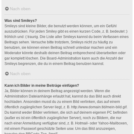
Nach oben
Was sind Smileys?
Smileys sind kleine Bilder, die benutzt werden können, um ein Gefühl
auszudrücken. Für jeden Smiley gibt es einen kurzen Code, z. B. bedeutet :)
fröhlich und :( traurig. Die Liste aller Smileys kannst du beim Verfassen eines
Beitrags sehen. Versuche bitte trotzdem, Smileys nicht zu häufig zu
benutzen, sie können einen Beitrag schnell unlesbar machen und ein
Moderator könnte deshalb deinen Beitrag entsprechend überarbeiten oder
gar komplett löschen. Die Board-Administration kann auch die Anzahl der
Smileys begrenzen, die du in einem Beitrag benutzen kannst.
Nach oben
Kann ich Bilder in meine Beiträge einfügen?
Ja, Bilder können in deinem Beitrag angezeigt werden. Wenn die
Administration Dateianhänge erlaubt hat, kannst du das Bild auch direkt
hochladen. Ansonsten musst du zu einem Bild verlinken, das auf einem
öffentlich zugänglichen Server liegt, z. B. http://www.domain.tld/mein-bild.gif.
Du kannst weder Bilder verlinken, die sich auf deinem eigenen PC befinden
(außer es ist ein öffentlich zugänglicher Server), noch zu Bildern, die nur
nach einer Anmeldung verfügbar sind, z. B. Hotmail- oder Yahoo-Mailboxen,
mit einem Passwort geschützte Seiten usw. Um das Bild anzuzeigen,
benutze den BBCode-Tag „[img]“.