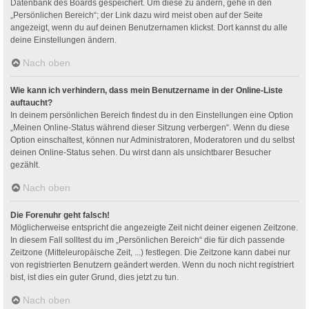
Datenbank des Boards gespeichert. Um diese zu ändern, gehe in den
„Persönlichen Bereich“; der Link dazu wird meist oben auf der Seite
angezeigt, wenn du auf deinen Benutzernamen klickst. Dort kannst du alle
deine Einstellungen ändern.
Nach oben
Wie kann ich verhindern, dass mein Benutzername in der Online-Liste
auftaucht?
In deinem persönlichen Bereich findest du in den Einstellungen eine Option
„Meinen Online-Status während dieser Sitzung verbergen“. Wenn du diese
Option einschaltest, können nur Administratoren, Moderatoren und du selbst
deinen Online-Status sehen. Du wirst dann als unsichtbarer Besucher
gezählt.
Nach oben
Die Forenuhr geht falsch!
Möglicherweise entspricht die angezeigte Zeit nicht deiner eigenen Zeitzone.
In diesem Fall solltest du im „Persönlichen Bereich“ die für dich passende
Zeitzone (Mitteleuropäische Zeit, ...) festlegen. Die Zeitzone kann dabei nur
von registrierten Benutzern geändert werden. Wenn du noch nicht registriert
bist, ist dies ein guter Grund, dies jetzt zu tun.
Nach oben