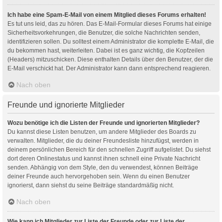
Ich habe eine Spam-E-Mail von einem Mitglied dieses Forums erhalten!
Es tut uns leid, das zu hören. Das E-Mail-Formular dieses Forums hat einige
Sicherheitsvorkehrungen, die Benutzer, die solche Nachrichten senden,
identifizieren sollen. Du solltest einem Administrator die komplette E-Mail, die
du bekommen hast, weiterleiten. Dabei ist es ganz wichtig, die Kopfzeilen
(Headers) mitzuschicken. Diese enthalten Details über den Benutzer, der die
E-Mail verschickt hat. Der Administrator kann dann entsprechend reagieren.
Nach oben
Freunde und ignorierte Mitglieder
Wozu benötige ich die Listen der Freunde und ignorierten Mitglieder?
Du kannst diese Listen benutzen, um andere Mitglieder des Boards zu
verwalten. Mitglieder, die du deiner Freundesliste hinzufügst, werden in
deinem persönlichen Bereich für den schnellen Zugriff aufgelistet. Du siehst
dort deren Onlinestatus und kannst ihnen schnell eine Private Nachricht
senden. Abhängig von dem Style, den du verwendest, können Beiträge
deiner Freunde auch hervorgehoben sein. Wenn du einen Benutzer
ignorierst, dann siehst du seine Beiträge standardmäßig nicht.
Nach oben
Wie kann ich Mitglieder zur Liste der Freunde oder zur Liste der