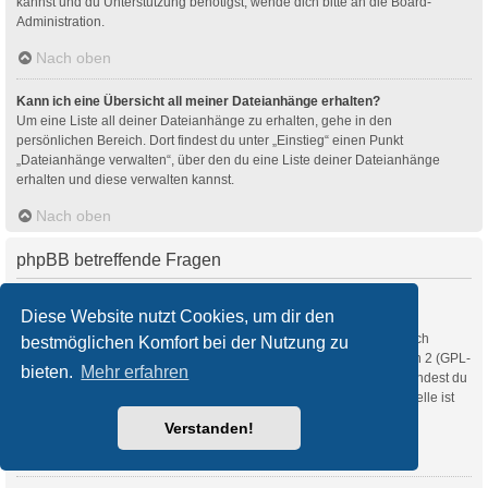
kannst und du Unterstützung benötigst, wende dich bitte an die Board-
Administration.
Nach oben
Kann ich eine Übersicht all meiner Dateianhänge erhalten?
Um eine Liste all deiner Dateianhänge zu erhalten, gehe in den
persönlichen Bereich. Dort findest du unter „Einstieg“ einen Punkt
„Dateianhänge verwalten“, über den du eine Liste deiner Dateianhänge
erhalten und diese verwalten kannst.
Nach oben
phpBB betreffende Fragen
Wer hat diese Forensoftware entwickelt?
Diese Website nutzt Cookies, um dir den
Diese Software (in ihrer unmodifizierten Fassung) wurde von
phpBB Limited
entwickelt und veröffentlicht. Sie ist urheberrechtlich
bestmöglichen Komfort bei der Nutzung zu
geschützt. Sie wurde unter der GNU General Public License, Version 2 (GPL-
bieten.
Mehr erfahren
2.0) veröffentlicht und kann frei vertrieben werden. Weitere Details findest du
auf der Seite von phpBB Limited
. Eine deutschsprachige Anlaufstelle ist
unter
phpBB.de
zu finden.
Verstanden!
Nach oben