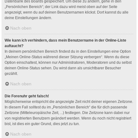
Datenbank des Boards gespeichert. Um diese zu ändern, gehe in den
„Persönlichen Bereich“; der Link dazu wird meist oben auf der Seite
angezeigt, wenn du auf deinen Benutzernamen klickst. Dort kannst du alle
deine Einstellungen ändern.
Nach oben
Wie kann ich verhindern, dass mein Benutzername in der Online-Liste
auftaucht?
In deinem persönlichen Bereich findest du in den Einstellungen eine Option
„Meinen Online-Status während dieser Sitzung verbergen“. Wenn du diese
Option einschaltest, können nur Administratoren, Moderatoren und du selbst
deinen Online-Status sehen. Du wirst dann als unsichtbarer Besucher
gezählt.
Nach oben
Die Forenuhr geht falsch!
Möglicherweise entspricht die angezeigte Zeit nicht deiner eigenen Zeitzone.
In diesem Fall solltest du im „Persönlichen Bereich“ die für dich passende
Zeitzone (Mitteleuropäische Zeit, ...) festlegen. Die Zeitzone kann dabei nur
von registrierten Benutzern geändert werden. Wenn du noch nicht registriert
bist, ist dies ein guter Grund, dies jetzt zu tun.
Nach oben