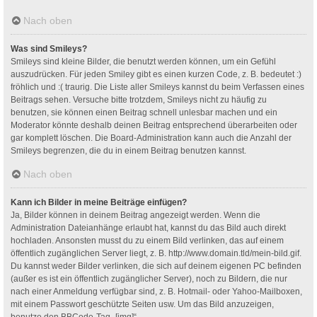
Nach oben
Was sind Smileys?
Smileys sind kleine Bilder, die benutzt werden können, um ein Gefühl
auszudrücken. Für jeden Smiley gibt es einen kurzen Code, z. B. bedeutet :)
fröhlich und :( traurig. Die Liste aller Smileys kannst du beim Verfassen eines
Beitrags sehen. Versuche bitte trotzdem, Smileys nicht zu häufig zu
benutzen, sie können einen Beitrag schnell unlesbar machen und ein
Moderator könnte deshalb deinen Beitrag entsprechend überarbeiten oder
gar komplett löschen. Die Board-Administration kann auch die Anzahl der
Smileys begrenzen, die du in einem Beitrag benutzen kannst.
Nach oben
Kann ich Bilder in meine Beiträge einfügen?
Ja, Bilder können in deinem Beitrag angezeigt werden. Wenn die
Administration Dateianhänge erlaubt hat, kannst du das Bild auch direkt
hochladen. Ansonsten musst du zu einem Bild verlinken, das auf einem
öffentlich zugänglichen Server liegt, z. B. http://www.domain.tld/mein-bild.gif.
Du kannst weder Bilder verlinken, die sich auf deinem eigenen PC befinden
(außer es ist ein öffentlich zugänglicher Server), noch zu Bildern, die nur
nach einer Anmeldung verfügbar sind, z. B. Hotmail- oder Yahoo-Mailboxen,
mit einem Passwort geschützte Seiten usw. Um das Bild anzuzeigen,
benutze den BBCode-Tag „[img]“.