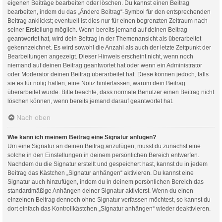
eigenen Beiträge bearbeiten oder löschen. Du kannst einen Beitrag
bearbeiten, indem du das „Ändere Beitrag“-Symbol für den entsprechenden
Beitrag anklickst; eventuell ist dies nur für einen begrenzten Zeitraum nach
seiner Erstellung möglich. Wenn bereits jemand auf deinen Beitrag
geantwortet hat, wird dein Beitrag in der Themenansicht als überarbeitet
gekennzeichnet. Es wird sowohl die Anzahl als auch der letzte Zeitpunkt der
Bearbeitungen angezeigt. Dieser Hinweis erscheint nicht, wenn noch
niemand auf deinen Beitrag geantwortet hat oder wenn ein Administrator
oder Moderator deinen Beitrag überarbeitet hat. Diese können jedoch, falls
sie es für nötig halten, eine Notiz hinterlassen, warum dein Beitrag
überarbeitet wurde. Bitte beachte, dass normale Benutzer einen Beitrag nicht
löschen können, wenn bereits jemand darauf geantwortet hat.
Nach oben
Wie kann ich meinem Beitrag eine Signatur anfügen?
Um eine Signatur an deinen Beitrag anzufügen, musst du zunächst eine
solche in den Einstellungen in deinem persönlichen Bereich entwerfen.
Nachdem du die Signatur erstellt und gespeichert hast, kannst du in jedem
Beitrag das Kästchen „Signatur anhängen“ aktivieren. Du kannst eine
Signatur auch hinzufügen, indem du in deinem persönlichen Bereich das
standardmäßige Anhängen deiner Signatur aktivierst. Wenn du einen
einzelnen Beitrag dennoch ohne Signatur verfassen möchtest, so kannst du
dort einfach das Kontrollkästchen „Signatur anhängen“ wieder deaktivieren.