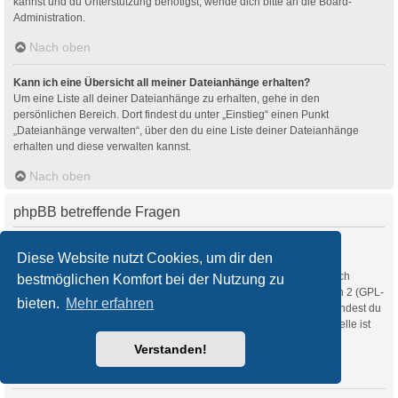
kannst und du Unterstützung benötigst, wende dich bitte an die Board-
Administration.
Nach oben
Kann ich eine Übersicht all meiner Dateianhänge erhalten?
Um eine Liste all deiner Dateianhänge zu erhalten, gehe in den
persönlichen Bereich. Dort findest du unter „Einstieg“ einen Punkt
„Dateianhänge verwalten“, über den du eine Liste deiner Dateianhänge
erhalten und diese verwalten kannst.
Nach oben
phpBB betreffende Fragen
Wer hat diese Forensoftware entwickelt?
Diese Website nutzt Cookies, um dir den
Diese Software (in ihrer unmodifizierten Fassung) wurde von
phpBB Limited
entwickelt und veröffentlicht. Sie ist urheberrechtlich
bestmöglichen Komfort bei der Nutzung zu
geschützt. Sie wurde unter der GNU General Public License, Version 2 (GPL-
bieten.
Mehr erfahren
2.0) veröffentlicht und kann frei vertrieben werden. Weitere Details findest du
auf der Seite von phpBB Limited
. Eine deutschsprachige Anlaufstelle ist
unter
phpBB.de
zu finden.
Verstanden!
Nach oben