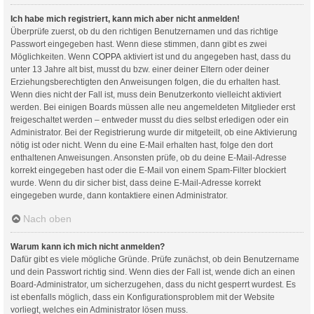
Ich habe mich registriert, kann mich aber nicht anmelden!
Überprüfe zuerst, ob du den richtigen Benutzernamen und das richtige
Passwort eingegeben hast. Wenn diese stimmen, dann gibt es zwei
Möglichkeiten. Wenn
COPPA
aktiviert ist und du angegeben hast, dass du
unter 13 Jahre alt bist, musst du bzw. einer deiner Eltern oder deiner
Erziehungsberechtigten den Anweisungen folgen, die du erhalten hast.
Wenn dies nicht der Fall ist, muss dein Benutzerkonto vielleicht aktiviert
werden. Bei einigen Boards müssen alle neu angemeldeten Mitglieder erst
freigeschaltet werden – entweder musst du dies selbst erledigen oder ein
Administrator. Bei der Registrierung wurde dir mitgeteilt, ob eine Aktivierung
nötig ist oder nicht. Wenn du eine E-Mail erhalten hast, folge den dort
enthaltenen Anweisungen. Ansonsten prüfe, ob du deine E-Mail-Adresse
korrekt eingegeben hast oder die E-Mail von einem Spam-Filter blockiert
wurde. Wenn du dir sicher bist, dass deine E-Mail-Adresse korrekt
eingegeben wurde, dann kontaktiere einen Administrator.
Nach oben
Warum kann ich mich nicht anmelden?
Dafür gibt es viele mögliche Gründe. Prüfe zunächst, ob dein Benutzername
und dein Passwort richtig sind. Wenn dies der Fall ist, wende dich an einen
Board-Administrator, um sicherzugehen, dass du nicht gesperrt wurdest. Es
ist ebenfalls möglich, dass ein Konfigurationsproblem mit der Website
vorliegt, welches ein Administrator lösen muss.