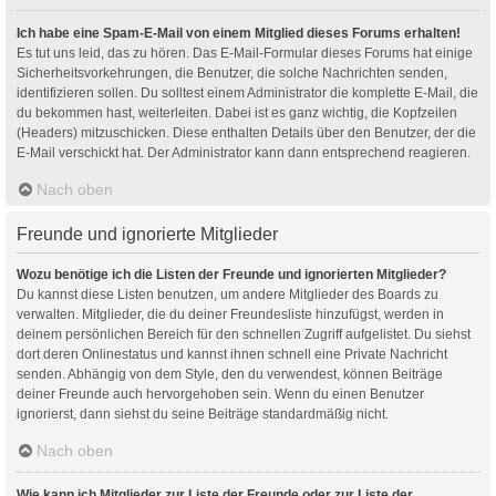
Ich habe eine Spam-E-Mail von einem Mitglied dieses Forums erhalten!
Es tut uns leid, das zu hören. Das E-Mail-Formular dieses Forums hat einige
Sicherheitsvorkehrungen, die Benutzer, die solche Nachrichten senden,
identifizieren sollen. Du solltest einem Administrator die komplette E-Mail, die
du bekommen hast, weiterleiten. Dabei ist es ganz wichtig, die Kopfzeilen
(Headers) mitzuschicken. Diese enthalten Details über den Benutzer, der die
E-Mail verschickt hat. Der Administrator kann dann entsprechend reagieren.
Nach oben
Freunde und ignorierte Mitglieder
Wozu benötige ich die Listen der Freunde und ignorierten Mitglieder?
Du kannst diese Listen benutzen, um andere Mitglieder des Boards zu
verwalten. Mitglieder, die du deiner Freundesliste hinzufügst, werden in
deinem persönlichen Bereich für den schnellen Zugriff aufgelistet. Du siehst
dort deren Onlinestatus und kannst ihnen schnell eine Private Nachricht
senden. Abhängig von dem Style, den du verwendest, können Beiträge
deiner Freunde auch hervorgehoben sein. Wenn du einen Benutzer
ignorierst, dann siehst du seine Beiträge standardmäßig nicht.
Nach oben
Wie kann ich Mitglieder zur Liste der Freunde oder zur Liste der