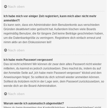
Nach oben
Ich habe mich vor einiger Zeit registriert, kann mich aber nicht mehr
anmelden?!
Es kann sein, dass ein Administrator dein Benutzerkonto aus verschieden
Gründen deaktiviert oder gelöscht hat. Außerdem löschen viele Boards
regelmäßig Benutzer, die für längere Zeit keine Beiträge geschrieben haben,
um die Datenbankgröße zu verringern. Registriere dich einfach erneut und
nimm aktiv an den Diskussionen teil!
Nach oben
Ich habe mein Passwort vergessen!
Das ist nicht schlimm! Wir können dir zwar dein altes Passwort nicht wieder
mitteilen, du kannst es jedoch zurücksetzen. Dies machst du, indem du auf
der Anmelde-Seite auf „Ich habe mein Passwort vergessen“ klickst und den
Anweisungen folgst. So solltest du dich schnell wieder anmelden können.
Solltest du trotzdem nicht in der Lage sein, dein Passwort zurückzusetzen, so
wende dich an die Board-Administration.
Nach oben
Warum werde ich automatisch abgemeldet?
Wenn du beim Anmelden das Kontrollkästchen „Angemeldet bleiben“ nicht