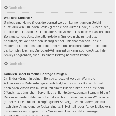
Nach oben
Was sind Smileys?
Smileys sind kleine Bilder, die benutzt werden können, um ein Gefühl
auszudrücken. Für jeden Smiley gibt es einen kurzen Code, z. B. bedeutet :)
fröhlich und :( traurig. Die Liste aller Smileys kannst du beim Verfassen eines
Beitrags sehen. Versuche bitte trotzdem, Smileys nicht zu häufig zu
benutzen, sie können einen Beitrag schnell unlesbar machen und ein
Moderator könnte deshalb deinen Beitrag entsprechend überarbeiten oder
gar komplett löschen. Die Board-Administration kann auch die Anzahl der
Smileys begrenzen, die du in einem Beitrag benutzen kannst.
Nach oben
Kann ich Bilder in meine Beiträge einfügen?
Ja, Bilder können in deinem Beitrag angezeigt werden. Wenn die
Administration Dateianhänge erlaubt hat, kannst du das Bild auch direkt
hochladen. Ansonsten musst du zu einem Bild verlinken, das auf einem
öffentlich zugänglichen Server liegt, z. B. http://www.domain.tld/mein-bild.gif.
Du kannst weder Bilder verlinken, die sich auf deinem eigenen PC befinden
(außer es ist ein öffentlich zugänglicher Server), noch zu Bildern, die nur
nach einer Anmeldung verfügbar sind, z. B. Hotmail- oder Yahoo-Mailboxen,
mit einem Passwort geschützte Seiten usw. Um das Bild anzuzeigen,
benutze den BBCode-Tag „[img]“.