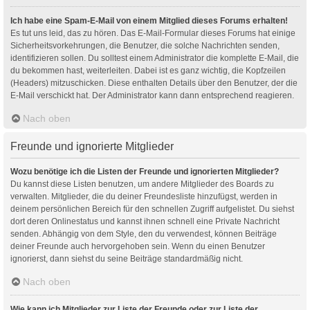
Ich habe eine Spam-E-Mail von einem Mitglied dieses Forums erhalten!
Es tut uns leid, das zu hören. Das E-Mail-Formular dieses Forums hat einige
Sicherheitsvorkehrungen, die Benutzer, die solche Nachrichten senden,
identifizieren sollen. Du solltest einem Administrator die komplette E-Mail, die
du bekommen hast, weiterleiten. Dabei ist es ganz wichtig, die Kopfzeilen
(Headers) mitzuschicken. Diese enthalten Details über den Benutzer, der die
E-Mail verschickt hat. Der Administrator kann dann entsprechend reagieren.
Nach oben
Freunde und ignorierte Mitglieder
Wozu benötige ich die Listen der Freunde und ignorierten Mitglieder?
Du kannst diese Listen benutzen, um andere Mitglieder des Boards zu
verwalten. Mitglieder, die du deiner Freundesliste hinzufügst, werden in
deinem persönlichen Bereich für den schnellen Zugriff aufgelistet. Du siehst
dort deren Onlinestatus und kannst ihnen schnell eine Private Nachricht
senden. Abhängig von dem Style, den du verwendest, können Beiträge
deiner Freunde auch hervorgehoben sein. Wenn du einen Benutzer
ignorierst, dann siehst du seine Beiträge standardmäßig nicht.
Nach oben
Wie kann ich Mitglieder zur Liste der Freunde oder zur Liste der