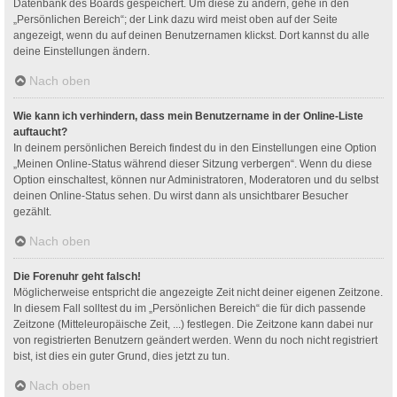
Datenbank des Boards gespeichert. Um diese zu ändern, gehe in den
„Persönlichen Bereich“; der Link dazu wird meist oben auf der Seite
angezeigt, wenn du auf deinen Benutzernamen klickst. Dort kannst du alle
deine Einstellungen ändern.
Nach oben
Wie kann ich verhindern, dass mein Benutzername in der Online-Liste
auftaucht?
In deinem persönlichen Bereich findest du in den Einstellungen eine Option
„Meinen Online-Status während dieser Sitzung verbergen“. Wenn du diese
Option einschaltest, können nur Administratoren, Moderatoren und du selbst
deinen Online-Status sehen. Du wirst dann als unsichtbarer Besucher
gezählt.
Nach oben
Die Forenuhr geht falsch!
Möglicherweise entspricht die angezeigte Zeit nicht deiner eigenen Zeitzone.
In diesem Fall solltest du im „Persönlichen Bereich“ die für dich passende
Zeitzone (Mitteleuropäische Zeit, ...) festlegen. Die Zeitzone kann dabei nur
von registrierten Benutzern geändert werden. Wenn du noch nicht registriert
bist, ist dies ein guter Grund, dies jetzt zu tun.
Nach oben