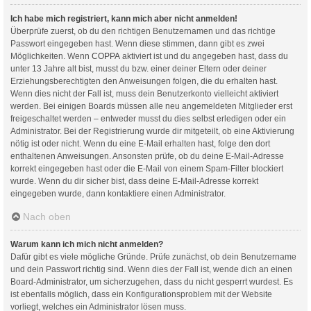
Ich habe mich registriert, kann mich aber nicht anmelden!
Überprüfe zuerst, ob du den richtigen Benutzernamen und das richtige
Passwort eingegeben hast. Wenn diese stimmen, dann gibt es zwei
Möglichkeiten. Wenn
COPPA
aktiviert ist und du angegeben hast, dass du
unter 13 Jahre alt bist, musst du bzw. einer deiner Eltern oder deiner
Erziehungsberechtigten den Anweisungen folgen, die du erhalten hast.
Wenn dies nicht der Fall ist, muss dein Benutzerkonto vielleicht aktiviert
werden. Bei einigen Boards müssen alle neu angemeldeten Mitglieder erst
freigeschaltet werden – entweder musst du dies selbst erledigen oder ein
Administrator. Bei der Registrierung wurde dir mitgeteilt, ob eine Aktivierung
nötig ist oder nicht. Wenn du eine E-Mail erhalten hast, folge den dort
enthaltenen Anweisungen. Ansonsten prüfe, ob du deine E-Mail-Adresse
korrekt eingegeben hast oder die E-Mail von einem Spam-Filter blockiert
wurde. Wenn du dir sicher bist, dass deine E-Mail-Adresse korrekt
eingegeben wurde, dann kontaktiere einen Administrator.
Nach oben
Warum kann ich mich nicht anmelden?
Dafür gibt es viele mögliche Gründe. Prüfe zunächst, ob dein Benutzername
und dein Passwort richtig sind. Wenn dies der Fall ist, wende dich an einen
Board-Administrator, um sicherzugehen, dass du nicht gesperrt wurdest. Es
ist ebenfalls möglich, dass ein Konfigurationsproblem mit der Website
vorliegt, welches ein Administrator lösen muss.