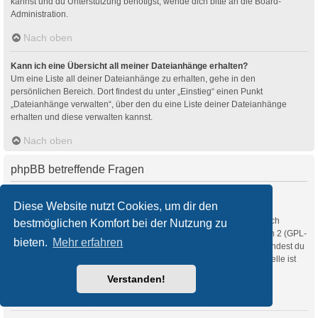
kannst und du Unterstützung benötigst, wende dich bitte an die Board-
Administration.
Nach oben
Kann ich eine Übersicht all meiner Dateianhänge erhalten?
Um eine Liste all deiner Dateianhänge zu erhalten, gehe in den
persönlichen Bereich. Dort findest du unter „Einstieg“ einen Punkt
„Dateianhänge verwalten“, über den du eine Liste deiner Dateianhänge
erhalten und diese verwalten kannst.
Nach oben
phpBB betreffende Fragen
Wer hat diese Forensoftware entwickelt?
Diese Website nutzt Cookies, um dir den
Diese Software (in ihrer unmodifizierten Fassung) wurde von
phpBB Limited
entwickelt und veröffentlicht. Sie ist urheberrechtlich
bestmöglichen Komfort bei der Nutzung zu
geschützt. Sie wurde unter der GNU General Public License, Version 2 (GPL-
bieten.
Mehr erfahren
2.0) veröffentlicht und kann frei vertrieben werden. Weitere Details findest du
auf der Seite von phpBB Limited
. Eine deutschsprachige Anlaufstelle ist
unter
phpBB.de
zu finden.
Verstanden!
Nach oben