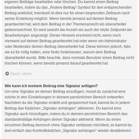
eigenen Beiträge bearbeiten oder löschen. Du kannst einen Beitrag
bearbeiten, indem du das „Ändere Beitrag“-Symbol für den entsprechenden
Beitrag anklickst; eventuell ist dies nur für einen begrenzten Zeitraum nach
seiner Erstellung möglich. Wenn bereits jemand auf deinen Beitrag
geantwortet hat, wird dein Beitrag in der Themenansicht als überarbeitet
gekennzeichnet. Es wird sowohl die Anzahl als auch der letzte Zeitpunkt der
Bearbeitungen angezeigt. Dieser Hinweis erscheint nicht, wenn noch
niemand auf deinen Beitrag geantwortet hat oder wenn ein Administrator
oder Moderator deinen Beitrag überarbeitet hat. Diese können jedoch, falls
sie es für nötig halten, eine Notiz hinterlassen, warum dein Beitrag
überarbeitet wurde. Bitte beachte, dass normale Benutzer einen Beitrag nicht
löschen können, wenn bereits jemand darauf geantwortet hat.
Nach oben
Wie kann ich meinem Beitrag eine Signatur anfügen?
Um eine Signatur an deinen Beitrag anzufügen, musst du zunächst eine
solche in den Einstellungen in deinem persönlichen Bereich entwerfen.
Nachdem du die Signatur erstellt und gespeichert hast, kannst du in jedem
Beitrag das Kästchen „Signatur anhängen“ aktivieren. Du kannst eine
Signatur auch hinzufügen, indem du in deinem persönlichen Bereich das
standardmäßige Anhängen deiner Signatur aktivierst. Wenn du einen
einzelnen Beitrag dennoch ohne Signatur verfassen möchtest, so kannst du
dort einfach das Kontrollkästchen „Signatur anhängen“ wieder deaktivieren.