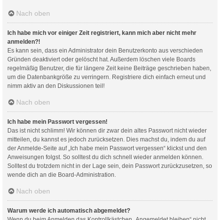
Nach oben
Ich habe mich vor einiger Zeit registriert, kann mich aber nicht mehr
anmelden?!
Es kann sein, dass ein Administrator dein Benutzerkonto aus verschieden
Gründen deaktiviert oder gelöscht hat. Außerdem löschen viele Boards
regelmäßig Benutzer, die für längere Zeit keine Beiträge geschrieben haben,
um die Datenbankgröße zu verringern. Registriere dich einfach erneut und
nimm aktiv an den Diskussionen teil!
Nach oben
Ich habe mein Passwort vergessen!
Das ist nicht schlimm! Wir können dir zwar dein altes Passwort nicht wieder
mitteilen, du kannst es jedoch zurücksetzen. Dies machst du, indem du auf
der Anmelde-Seite auf „Ich habe mein Passwort vergessen“ klickst und den
Anweisungen folgst. So solltest du dich schnell wieder anmelden können.
Solltest du trotzdem nicht in der Lage sein, dein Passwort zurückzusetzen, so
wende dich an die Board-Administration.
Nach oben
Warum werde ich automatisch abgemeldet?
Wenn du beim Anmelden das Kontrollkästchen „Angemeldet bleiben“ nicht