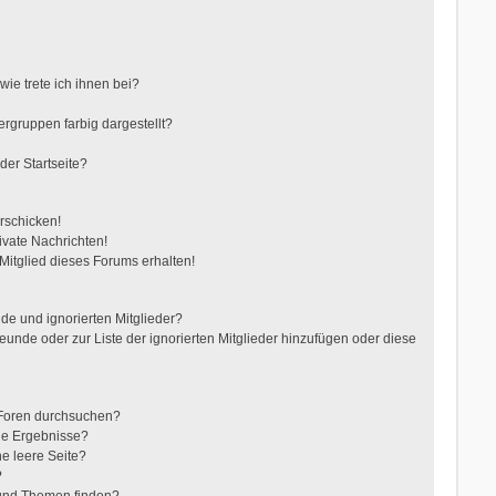
ie trete ich ihnen bei?
gruppen farbig dargestellt?
der Startseite?
rschicken!
vate Nachrichten!
itglied dieses Forums erhalten!
de und ignorierten Mitglieder?
reunde oder zur Liste der ignorierten Mitglieder hinzufügen oder diese
 Foren durchsuchen?
ne Ergebnisse?
e leere Seite?
?
 und Themen finden?