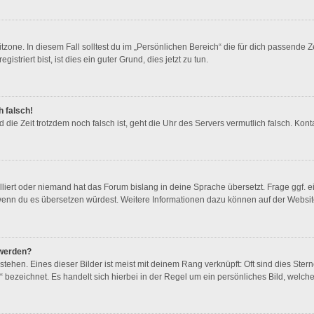
zone. In diesem Fall solltest du im „Persönlichen Bereich“ die für dich passende Ze
triert bist, ist dies ein guter Grund, dies jetzt zu tun.
h falsch!
und die Zeit trotzdem noch falsch ist, geht die Uhr des Servers vermutlich falsch. K
lliert oder niemand hat das Forum bislang in deine Sprache übersetzt. Frage ggf. e
en, wenn du es übersetzen würdest. Weitere Informationen dazu können auf der Websi
 werden?
ehen. Eines dieser Bilder ist meist mit deinem Rang verknüpft: Oft sind dies Ster
 bezeichnet. Es handelt sich hierbei in der Regel um ein persönliches Bild, welche