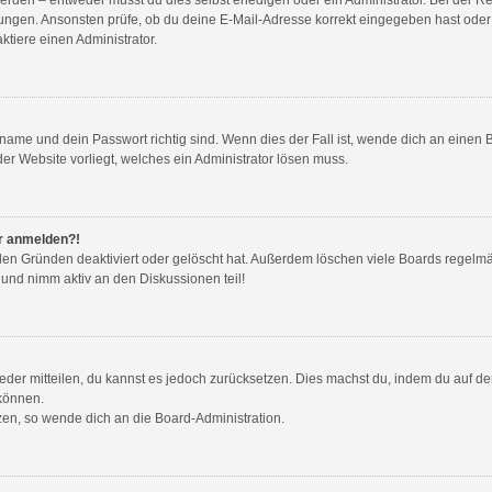
ungen. Ansonsten prüfe, ob du deine E-Mail-Adresse korrekt eingegeben hast oder 
tiere einen Administrator.
name und dein Passwort richtig sind. Wenn dies der Fall ist, wende dich an einen 
der Website vorliegt, welches ein Administrator lösen muss.
hr anmelden?!
den Gründen deaktiviert oder gelöscht hat. Außerdem löschen viele Boards regelmäß
 und nimm aktiv an den Diskussionen teil!
wieder mitteilen, du kannst es jedoch zurücksetzen. Dies machst du, indem du auf d
 können.
tzen, so wende dich an die Board-Administration.