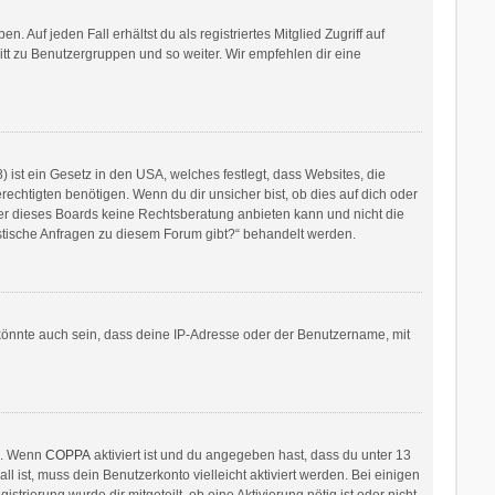
 Auf jeden Fall erhältst du als registriertes Mitglied Zugriff auf
ritt zu Benutzergruppen und so weiter. Wir empfehlen dir eine
ist ein Gesetz in den USA, welches festlegt, dass Websites, die
htigten benötigen. Wenn du dir unsicher bist, ob dies auf dich oder
itzer dieses Boards keine Rechtsberatung anbieten kann und nicht die
ristische Anfragen zu diesem Forum gibt?“ behandelt werden.
könnte auch sein, dass deine IP-Adresse oder der Benutzername, mit
en. Wenn
COPPA
aktiviert ist und du angegeben hast, dass du unter 13
l ist, muss dein Benutzerkonto vielleicht aktiviert werden. Bei einigen
rierung wurde dir mitgeteilt, ob eine Aktivierung nötig ist oder nicht.