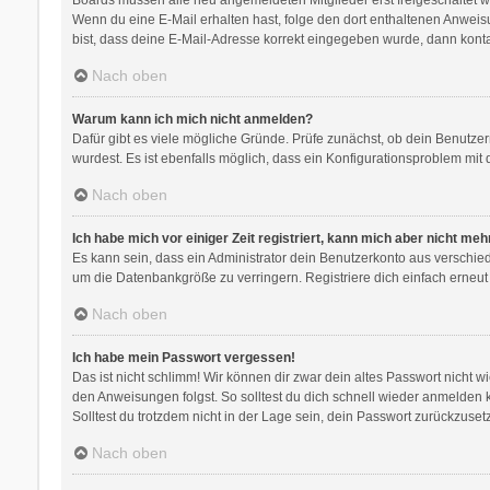
Wenn du eine E-Mail erhalten hast, folge den dort enthaltenen Anweis
bist, dass deine E-Mail-Adresse korrekt eingegeben wurde, dann kontak
Nach oben
Warum kann ich mich nicht anmelden?
Dafür gibt es viele mögliche Gründe. Prüfe zunächst, ob dein Benutzer
wurdest. Es ist ebenfalls möglich, dass ein Konfigurationsproblem mit 
Nach oben
Ich habe mich vor einiger Zeit registriert, kann mich aber nicht me
Es kann sein, dass ein Administrator dein Benutzerkonto aus verschie
um die Datenbankgröße zu verringern. Registriere dich einfach erneut
Nach oben
Ich habe mein Passwort vergessen!
Das ist nicht schlimm! Wir können dir zwar dein altes Passwort nicht 
den Anweisungen folgst. So solltest du dich schnell wieder anmelden
Solltest du trotzdem nicht in der Lage sein, dein Passwort zurückzuse
Nach oben