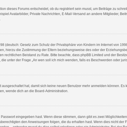
n dieses Forums entscheidet, ob du registriert sein musst, um Beiträge zu schreiben.
spiel Avatarbilder, Private Nachrichten, E-Mail-Versand an andere Mitglieder, Beit
.
8 (deutsch: Gesetz zum Schutz der Privatsphäre von Kindern im Internet von 1998) 
n, hierzu die Zustimmung der Eltern beziehungsweise des oder der Erziehungsberec
e einen rechtlichen Beistand zu Rate. Bitte beachte, dass phpBB Limited und der Bes
en, die unter der Frage „An wen soll ich mich wenden, falls es Beschwerden oder ju
ett ausgeschaltet hat, damit sich keine neuen Benutzer mehr anmelden können. Es 
ten, wende dich an die Board-Administration.
ge Passwort eingegeben hast. Wenn diese stimmen, dann gibt es zwei Möglichkeit
sberechtigten den Anweisungen folgen, die du erhalten hast. Wenn dies nicht der Fal
en – entweder musst du dies selbst erledigen oder ein Administrator. Bei der Regist