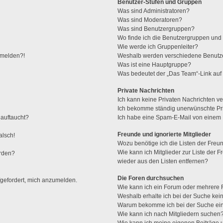
Benutzer-Stufen und Gruppen
Was sind Administratoren?
Was sind Moderatoren?
Was sind Benutzergruppen?
Wo finde ich die Benutzergruppen und w
Wie werde ich Gruppenleiter?
anmelden?!
Weshalb werden verschiedene Benutzer
Was ist eine Hauptgruppe?
Was bedeutet der „Das Team“-Link auf 
Private Nachrichten
Ich kann keine Privaten Nachrichten ve
Ich bekomme ständig unerwünschte Pri
 auftaucht?
Ich habe eine Spam-E-Mail von einem M
Freunde und ignorierte Mitglieder
alsch!
Wozu benötige ich die Listen der Freun
Wie kann ich Mitglieder zur Liste der F
erden?
wieder aus den Listen entfernen?
Die Foren durchsuchen
fgefordert, mich anzumelden.
Wie kann ich ein Forum oder mehrere
Weshalb erhalte ich bei der Suche kei
Warum bekomme ich bei der Suche ein
Wie kann ich nach Mitgliedern suchen
Wie kann ich meine eigenen Beiträge