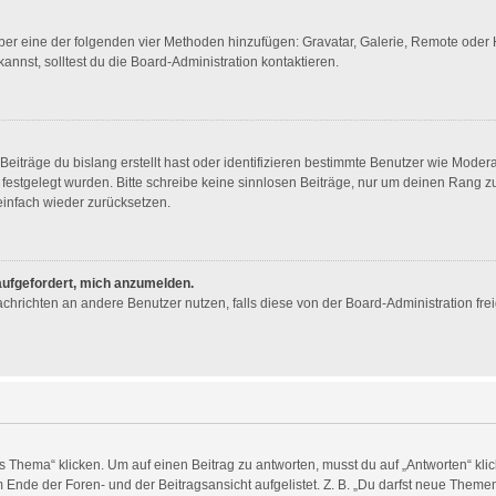
 über eine der folgenden vier Methoden hinzufügen: Gravatar, Galerie, Remote ode
nst, solltest du die Board-Administration kontaktieren.
eiträge du bislang erstellt hast oder identifizieren bestimmte Benutzer wie Mode
n festgelegt wurden. Bitte schreibe keine sinnlosen Beiträge, nur um deinen Rang
infach wieder zurücksetzen.
 aufgefordert, mich anzumelden.
 Nachrichten an andere Benutzer nutzen, falls diese von der Board-Administration 
ema“ klicken. Um auf einen Beitrag zu antworten, musst du auf „Antworten“ klicken
Ende der Foren- und der Beitragsansicht aufgelistet. Z. B. „Du darfst neue Themen 