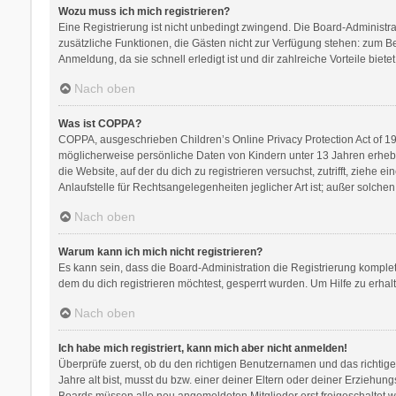
Wozu muss ich mich registrieren?
Eine Registrierung ist nicht unbedingt zwingend. Die Board-Administratio
zusätzliche Funktionen, die Gästen nicht zur Verfügung stehen: zum Bei
Anmeldung, da sie schnell erledigt ist und dir zahlreiche Vorteile bietet
Nach oben
Was ist COPPA?
COPPA, ausgeschrieben Children’s Online Privacy Protection Act of 199
möglicherweise persönliche Daten von Kindern unter 13 Jahren erhebe
die Website, auf der du dich zu registrieren versuchst, zutrifft, zieh
Anlaufstelle für Rechtsangelegenheiten jeglicher Art ist; außer solch
Nach oben
Warum kann ich mich nicht registrieren?
Es kann sein, dass die Board-Administration die Registrierung kompl
dem du dich registrieren möchtest, gesperrt wurden. Um Hilfe zu erhal
Nach oben
Ich habe mich registriert, kann mich aber nicht anmelden!
Überprüfe zuerst, ob du den richtigen Benutzernamen und das richti
Jahre alt bist, musst du bzw. einer deiner Eltern oder deiner Erziehung
Boards müssen alle neu angemeldeten Mitglieder erst freigeschaltet werd