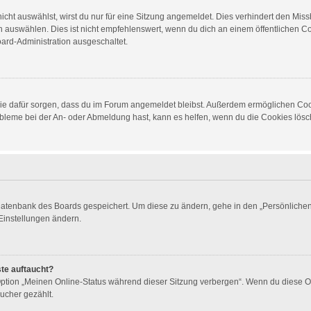
ht auswählst, wirst du nur für eine Sitzung angemeldet. Dies verhindert den Mis
auswählen. Dies ist nicht empfehlenswert, wenn du dich an einem öffentlichen Com
oard-Administration ausgeschaltet.
d die dafür sorgen, dass du im Forum angemeldet bleibst. Außerdem ermöglichen Co
obleme bei der An- oder Abmeldung hast, kann es helfen, wenn du die Cookies lösch
 Datenbank des Boards gespeichert. Um diese zu ändern, gehe in den „Persönlichen 
Einstellungen ändern.
ste auftaucht?
 Option „Meinen Online-Status während dieser Sitzung verbergen“. Wenn du diese O
ucher gezählt.