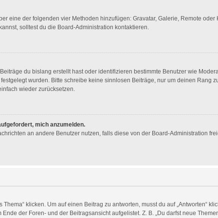
 über eine der folgenden vier Methoden hinzufügen: Gravatar, Galerie, Remote ode
nst, solltest du die Board-Administration kontaktieren.
eiträge du bislang erstellt hast oder identifizieren bestimmte Benutzer wie Mode
n festgelegt wurden. Bitte schreibe keine sinnlosen Beiträge, nur um deinen Rang
infach wieder zurücksetzen.
 aufgefordert, mich anzumelden.
 Nachrichten an andere Benutzer nutzen, falls diese von der Board-Administration 
ema“ klicken. Um auf einen Beitrag zu antworten, musst du auf „Antworten“ klicken
Ende der Foren- und der Beitragsansicht aufgelistet. Z. B. „Du darfst neue Themen 