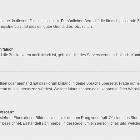
zone. In diesem Fall solltest du im „Persönlichen Bereich“ die für dich passende Ze
triert bist, ist dies ein guter Grund, dies jetzt zu tun.
h falsch!
und die Zeit trotzdem noch falsch ist, geht die Uhr des Servers vermutlich falsch. K
lliert oder niemand hat das Forum bislang in deine Sprache übersetzt. Frage ggf. e
en, wenn du es übersetzen würdest. Weitere Informationen dazu können auf der Websi
 werden?
ehen. Eines dieser Bilder ist meist mit deinem Rang verknüpft: Oft sind dies Ster
 bezeichnet. Es handelt sich hierbei in der Regel um ein persönliches Bild, welche