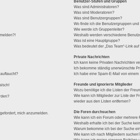
Benutzer-Stufen und Gruppen
Was sind Administratoren?
Was sind Moderatoren?
Was sind Benutzergruppen?
Wo finde ich die Benutzergruppen und w
Wie werde ich Gruppenleiter?
anmelden?!
Weshalb werden verschiedene Benutzer
Was ist eine Hauptgruppe?
Was bedeutet der „Das Team“-Link auf 
Private Nachrichten
Ich kann keine Privaten Nachrichten ve
Ich bekomme ständig unerwünschte Pri
 auftaucht?
Ich habe eine Spam-E-Mail von einem M
Freunde und ignorierte Mitglieder
alsch!
Wozu benötige ich die Listen der Freun
Wie kann ich Mitglieder zur Liste der F
erden?
wieder aus den Listen entfernen?
Die Foren durchsuchen
fgefordert, mich anzumelden.
Wie kann ich ein Forum oder mehrere
Weshalb erhalte ich bei der Suche kei
Warum bekomme ich bei der Suche ein
Wie kann ich nach Mitgliedern suchen
Wie kann ich meine eigenen Beiträge