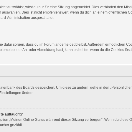
ht auswählst, wirst du nur für eine Sitzung angemeldet. Dies verhindert den Mis
auswählen. Dies ist nicht empfehlenswert, wenn du dich an einem öffentlichen Com
oard-Administration ausgeschaltet.
d die dafür sorgen, dass du im Forum angemeldet bleibst. Außerdem ermöglichen Co
obleme bei der An- oder Abmeldung hast, kann es helfen, wenn du die Cookies lösch
 Datenbank des Boards gespeichert. Um diese zu ändern, gehe in den „Persönlichen 
Einstellungen ändern.
ste auftaucht?
 Option „Meinen Online-Status während dieser Sitzung verbergen“. Wenn du diese O
ucher gezählt.