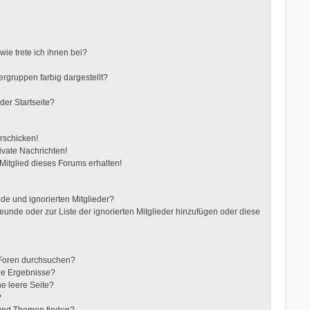
ie trete ich ihnen bei?
gruppen farbig dargestellt?
der Startseite?
rschicken!
vate Nachrichten!
itglied dieses Forums erhalten!
de und ignorierten Mitglieder?
reunde oder zur Liste der ignorierten Mitglieder hinzufügen oder diese
 Foren durchsuchen?
ne Ergebnisse?
e leere Seite?
?
 und Themen finden?