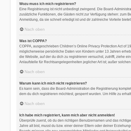
Wozu muss ich mich registrieren?
Eine Registrierung ist nicht unbedingt zwingend. Die Board-Administratio
zusätzliche Funktionen, die Gästen nicht zur Verfügung stehen: zum Bei
Anmeldung, da sie schnell erledigt ist und dir zahlreiche Vorteile bietet
Nach oben
Was ist COPPA?
COPPA, ausgeschrieben Children’s Online Privacy Protection Act of 199
möglicherweise persönliche Daten von Kindern unter 13 Jahren erhebe
die Website, auf der du dich zu registrieren versuchst, zutrifft, zieh
Anlaufstelle für Rechtsangelegenheiten jeglicher Art ist; außer solch
Nach oben
Warum kann ich mich nicht registrieren?
Es kann sein, dass die Board-Administration die Registrierung kompl
dem du dich registrieren möchtest, gesperrt wurden. Um Hilfe zu erhal
Nach oben
Ich habe mich registriert, kann mich aber nicht anmelden!
Überprüfe zuerst, ob du den richtigen Benutzernamen und das richti
Jahre alt bist, musst du bzw. einer deiner Eltern oder deiner Erziehung
Boards müssen alle neu angemeldeten Mitglieder erst freigeschaltet werd