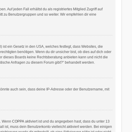
 Auf jeden Fall erhältst du als registriertes Mitglied Zugriff auf
ritt zu Benutzergruppen und so weiter. Wir empfehlen dir eine
ist ein Gesetz in den USA, welches festlegt, dass Websites, die
htigten benötigen. Wenn du dir unsicher bist, ob dies auf dich oder
itzer dieses Boards keine Rechtsberatung anbieten kann und nicht die
ristische Anfragen zu diesem Forum gibt?“ behandelt werden.
könnte auch sein, dass deine IP-Adresse oder der Benutzername, mit
en. Wenn
COPPA
aktiviert ist und du angegeben hast, dass du unter 13
l ist, muss dein Benutzerkonto vielleicht aktiviert werden. Bei einigen
rierung wurde dir mitgeteilt, ob eine Aktivierung nötig ist oder nicht.