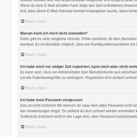
Wenn du eine E-Mail erhalten hast, folge den dort enthaltenen Anweis
bist, dass deine E-Mail-Adresse korrekt eingegeben wurde, dann kontak
Nach oben
Warum kann ich mich nicht anmelden?
Dafür gibt es viele mögliche Gründe. Prüfe zunächst, ob dein Benutzer
wurdest. Es ist ebenfalls möglich, dass ein Konfigurationsproblem mit 
Nach oben
Ich habe mich vor einiger Zeit registriert, kann mich aber nicht me
Es kann sein, dass ein Administrator dein Benutzerkonto aus verschie
um die Datenbankgröße zu verringern. Registriere dich einfach erneut
Nach oben
Ich habe mein Passwort vergessen!
Das ist nicht schlimm! Wir können dir zwar dein altes Passwort nicht 
den Anweisungen folgst. So solltest du dich schnell wieder anmelden
Solltest du trotzdem nicht in der Lage sein, dein Passwort zurückzuse
Nach oben