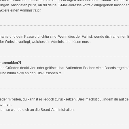
ungen. Ansonsten prüfe, ob du deine E-Mail-Adresse korrekt eingegeben hast oder 
tiere einen Administrator.
name und dein Passwort richtig sind. Wenn dies der Fall ist, wende dich an einen 
der Website vorliegt, welches ein Administrator lösen muss.
hr anmelden?!
den Gründen deaktiviert oder gelöscht hat. Außerdem löschen viele Boards regelmäß
 und nimm aktiv an den Diskussionen teil!
wieder mitteilen, du kannst es jedoch zurücksetzen. Dies machst du, indem du auf d
 können.
tzen, so wende dich an die Board-Administration.