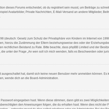
n dieses Forums entscheidet, ob du registriert sein musst, um Beiträge zu schreiben.
spiel Avatarbilder, Private Nachrichten, E-Mail-Versand an andere Mitglieder, Beit
.
8 (deutsch: Gesetz zum Schutz der Privatsphäre von Kindern im Internet von 1998) 
n, hierzu die Zustimmung der Eltern beziehungsweise des oder der Erziehungsberec
e einen rechtlichen Beistand zu Rate. Bitte beachte, dass phpBB Limited und der Bes
en, die unter der Frage „An wen soll ich mich wenden, falls es Beschwerden oder ju
ett ausgeschaltet hat, damit sich keine neuen Benutzer mehr anmelden können. Es 
ten, wende dich an die Board-Administration.
ge Passwort eingegeben hast. Wenn diese stimmen, dann gibt es zwei Möglichkeit
sberechtigten den Anweisungen folgen, die du erhalten hast. Wenn dies nicht der Fal
en – entweder musst du dies selbst erledigen oder ein Administrator. Bei der Regist