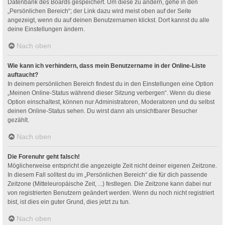
Datenbank des Boards gespeichert. Um diese zu ändern, gehe in den
„Persönlichen Bereich“; der Link dazu wird meist oben auf der Seite
angezeigt, wenn du auf deinen Benutzernamen klickst. Dort kannst du alle
deine Einstellungen ändern.
Nach oben
Wie kann ich verhindern, dass mein Benutzername in der Online-Liste
auftaucht?
In deinem persönlichen Bereich findest du in den Einstellungen eine Option
„Meinen Online-Status während dieser Sitzung verbergen“. Wenn du diese
Option einschaltest, können nur Administratoren, Moderatoren und du selbst
deinen Online-Status sehen. Du wirst dann als unsichtbarer Besucher
gezählt.
Nach oben
Die Forenuhr geht falsch!
Möglicherweise entspricht die angezeigte Zeit nicht deiner eigenen Zeitzone.
In diesem Fall solltest du im „Persönlichen Bereich“ die für dich passende
Zeitzone (Mitteleuropäische Zeit, ...) festlegen. Die Zeitzone kann dabei nur
von registrierten Benutzern geändert werden. Wenn du noch nicht registriert
bist, ist dies ein guter Grund, dies jetzt zu tun.
Nach oben