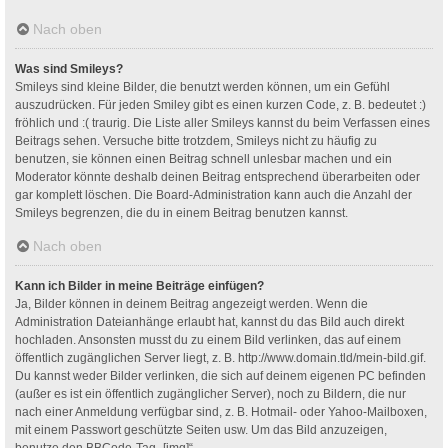
Nach oben
Was sind Smileys?
Smileys sind kleine Bilder, die benutzt werden können, um ein Gefühl
auszudrücken. Für jeden Smiley gibt es einen kurzen Code, z. B. bedeutet :)
fröhlich und :( traurig. Die Liste aller Smileys kannst du beim Verfassen eines
Beitrags sehen. Versuche bitte trotzdem, Smileys nicht zu häufig zu
benutzen, sie können einen Beitrag schnell unlesbar machen und ein
Moderator könnte deshalb deinen Beitrag entsprechend überarbeiten oder
gar komplett löschen. Die Board-Administration kann auch die Anzahl der
Smileys begrenzen, die du in einem Beitrag benutzen kannst.
Nach oben
Kann ich Bilder in meine Beiträge einfügen?
Ja, Bilder können in deinem Beitrag angezeigt werden. Wenn die
Administration Dateianhänge erlaubt hat, kannst du das Bild auch direkt
hochladen. Ansonsten musst du zu einem Bild verlinken, das auf einem
öffentlich zugänglichen Server liegt, z. B. http://www.domain.tld/mein-bild.gif.
Du kannst weder Bilder verlinken, die sich auf deinem eigenen PC befinden
(außer es ist ein öffentlich zugänglicher Server), noch zu Bildern, die nur
nach einer Anmeldung verfügbar sind, z. B. Hotmail- oder Yahoo-Mailboxen,
mit einem Passwort geschützte Seiten usw. Um das Bild anzuzeigen,
benutze den BBCode-Tag „[img]“.