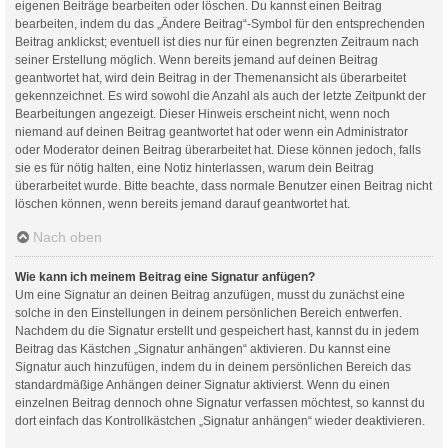
eigenen Beiträge bearbeiten oder löschen. Du kannst einen Beitrag
bearbeiten, indem du das „Ändere Beitrag“-Symbol für den entsprechenden
Beitrag anklickst; eventuell ist dies nur für einen begrenzten Zeitraum nach
seiner Erstellung möglich. Wenn bereits jemand auf deinen Beitrag
geantwortet hat, wird dein Beitrag in der Themenansicht als überarbeitet
gekennzeichnet. Es wird sowohl die Anzahl als auch der letzte Zeitpunkt der
Bearbeitungen angezeigt. Dieser Hinweis erscheint nicht, wenn noch
niemand auf deinen Beitrag geantwortet hat oder wenn ein Administrator
oder Moderator deinen Beitrag überarbeitet hat. Diese können jedoch, falls
sie es für nötig halten, eine Notiz hinterlassen, warum dein Beitrag
überarbeitet wurde. Bitte beachte, dass normale Benutzer einen Beitrag nicht
löschen können, wenn bereits jemand darauf geantwortet hat.
Nach oben
Wie kann ich meinem Beitrag eine Signatur anfügen?
Um eine Signatur an deinen Beitrag anzufügen, musst du zunächst eine
solche in den Einstellungen in deinem persönlichen Bereich entwerfen.
Nachdem du die Signatur erstellt und gespeichert hast, kannst du in jedem
Beitrag das Kästchen „Signatur anhängen“ aktivieren. Du kannst eine
Signatur auch hinzufügen, indem du in deinem persönlichen Bereich das
standardmäßige Anhängen deiner Signatur aktivierst. Wenn du einen
einzelnen Beitrag dennoch ohne Signatur verfassen möchtest, so kannst du
dort einfach das Kontrollkästchen „Signatur anhängen“ wieder deaktivieren.