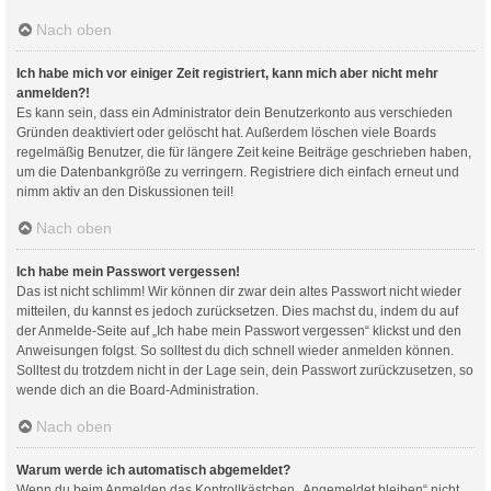
Nach oben
Ich habe mich vor einiger Zeit registriert, kann mich aber nicht mehr
anmelden?!
Es kann sein, dass ein Administrator dein Benutzerkonto aus verschieden
Gründen deaktiviert oder gelöscht hat. Außerdem löschen viele Boards
regelmäßig Benutzer, die für längere Zeit keine Beiträge geschrieben haben,
um die Datenbankgröße zu verringern. Registriere dich einfach erneut und
nimm aktiv an den Diskussionen teil!
Nach oben
Ich habe mein Passwort vergessen!
Das ist nicht schlimm! Wir können dir zwar dein altes Passwort nicht wieder
mitteilen, du kannst es jedoch zurücksetzen. Dies machst du, indem du auf
der Anmelde-Seite auf „Ich habe mein Passwort vergessen“ klickst und den
Anweisungen folgst. So solltest du dich schnell wieder anmelden können.
Solltest du trotzdem nicht in der Lage sein, dein Passwort zurückzusetzen, so
wende dich an die Board-Administration.
Nach oben
Warum werde ich automatisch abgemeldet?
Wenn du beim Anmelden das Kontrollkästchen „Angemeldet bleiben“ nicht