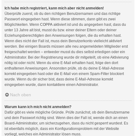
Ich habe mich registriert, kann mich aber nicht anmelden!
Überprüfe zuerst, ob du den richtigen Benutzernamen und das richtige
Passwort eingegeben hast. Wenn diese stimmen, dann gibt es zwei
Möglichkeiten. Wenn
COPPA
aktiviert ist und du angegeben hast, dass du
unter 13 Jahre alt bist, musst du bzw. einer deiner Eltern oder deiner
Erziehungsberechtigten den Anweisungen folgen, die du erhalten hast.
Wenn dies nicht der Fall ist, muss dein Benutzerkonto vielleicht aktiviert
werden. Bei einigen Boards müssen alle neu angemeldeten Mitglieder erst
freigeschaltet werden – entweder musst du dies selbst erledigen oder ein
Administrator. Bei der Registrierung wurde dir mitgeteilt, ob eine Aktivierung
nötig ist oder nicht. Wenn du eine E-Mail erhalten hast, folge den dort
enthaltenen Anweisungen. Ansonsten prüfe, ob du deine E-Mail-Adresse
korrekt eingegeben hast oder die E-Mail von einem Spam-Filter blockiert
wurde. Wenn du dir sicher bist, dass deine E-Mail-Adresse korrekt
eingegeben wurde, dann kontaktiere einen Administrator.
Nach oben
Warum kann ich mich nicht anmelden?
Dafür gibt es viele mögliche Gründe. Prüfe zunächst, ob dein Benutzername
und dein Passwort richtig sind. Wenn dies der Fall ist, wende dich an einen
Board-Administrator, um sicherzugehen, dass du nicht gesperrt wurdest. Es
ist ebenfalls möglich, dass ein Konfigurationsproblem mit der Website
vorliegt, welches ein Administrator lösen muss.