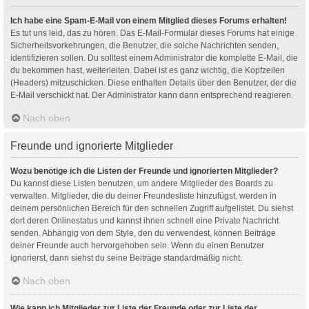
Ich habe eine Spam-E-Mail von einem Mitglied dieses Forums erhalten!
Es tut uns leid, das zu hören. Das E-Mail-Formular dieses Forums hat einige
Sicherheitsvorkehrungen, die Benutzer, die solche Nachrichten senden,
identifizieren sollen. Du solltest einem Administrator die komplette E-Mail, die
du bekommen hast, weiterleiten. Dabei ist es ganz wichtig, die Kopfzeilen
(Headers) mitzuschicken. Diese enthalten Details über den Benutzer, der die
E-Mail verschickt hat. Der Administrator kann dann entsprechend reagieren.
Nach oben
Freunde und ignorierte Mitglieder
Wozu benötige ich die Listen der Freunde und ignorierten Mitglieder?
Du kannst diese Listen benutzen, um andere Mitglieder des Boards zu
verwalten. Mitglieder, die du deiner Freundesliste hinzufügst, werden in
deinem persönlichen Bereich für den schnellen Zugriff aufgelistet. Du siehst
dort deren Onlinestatus und kannst ihnen schnell eine Private Nachricht
senden. Abhängig von dem Style, den du verwendest, können Beiträge
deiner Freunde auch hervorgehoben sein. Wenn du einen Benutzer
ignorierst, dann siehst du seine Beiträge standardmäßig nicht.
Nach oben
Wie kann ich Mitglieder zur Liste der Freunde oder zur Liste der