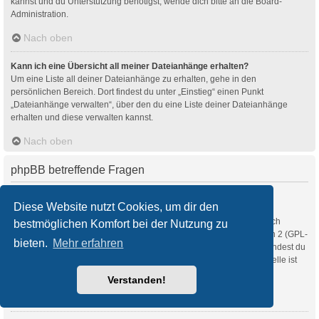
kannst und du Unterstützung benötigst, wende dich bitte an die Board-
Administration.
Nach oben
Kann ich eine Übersicht all meiner Dateianhänge erhalten?
Um eine Liste all deiner Dateianhänge zu erhalten, gehe in den
persönlichen Bereich. Dort findest du unter „Einstieg“ einen Punkt
„Dateianhänge verwalten“, über den du eine Liste deiner Dateianhänge
erhalten und diese verwalten kannst.
Nach oben
phpBB betreffende Fragen
Wer hat diese Forensoftware entwickelt?
Diese Website nutzt Cookies, um dir den
Diese Software (in ihrer unmodifizierten Fassung) wurde von
phpBB Limited
entwickelt und veröffentlicht. Sie ist urheberrechtlich
bestmöglichen Komfort bei der Nutzung zu
geschützt. Sie wurde unter der GNU General Public License, Version 2 (GPL-
bieten.
Mehr erfahren
2.0) veröffentlicht und kann frei vertrieben werden. Weitere Details findest du
auf der Seite von phpBB Limited
. Eine deutschsprachige Anlaufstelle ist
unter
phpBB.de
zu finden.
Verstanden!
Nach oben