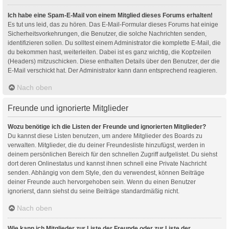
Ich habe eine Spam-E-Mail von einem Mitglied dieses Forums erhalten!
Es tut uns leid, das zu hören. Das E-Mail-Formular dieses Forums hat einige
Sicherheitsvorkehrungen, die Benutzer, die solche Nachrichten senden,
identifizieren sollen. Du solltest einem Administrator die komplette E-Mail, die
du bekommen hast, weiterleiten. Dabei ist es ganz wichtig, die Kopfzeilen
(Headers) mitzuschicken. Diese enthalten Details über den Benutzer, der die
E-Mail verschickt hat. Der Administrator kann dann entsprechend reagieren.
Nach oben
Freunde und ignorierte Mitglieder
Wozu benötige ich die Listen der Freunde und ignorierten Mitglieder?
Du kannst diese Listen benutzen, um andere Mitglieder des Boards zu
verwalten. Mitglieder, die du deiner Freundesliste hinzufügst, werden in
deinem persönlichen Bereich für den schnellen Zugriff aufgelistet. Du siehst
dort deren Onlinestatus und kannst ihnen schnell eine Private Nachricht
senden. Abhängig von dem Style, den du verwendest, können Beiträge
deiner Freunde auch hervorgehoben sein. Wenn du einen Benutzer
ignorierst, dann siehst du seine Beiträge standardmäßig nicht.
Nach oben
Wie kann ich Mitglieder zur Liste der Freunde oder zur Liste der