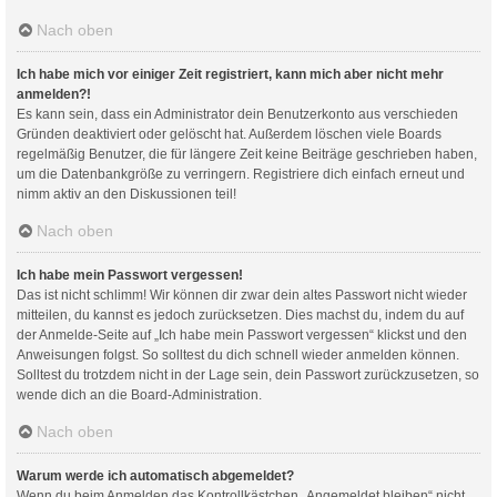
Nach oben
Ich habe mich vor einiger Zeit registriert, kann mich aber nicht mehr
anmelden?!
Es kann sein, dass ein Administrator dein Benutzerkonto aus verschieden
Gründen deaktiviert oder gelöscht hat. Außerdem löschen viele Boards
regelmäßig Benutzer, die für längere Zeit keine Beiträge geschrieben haben,
um die Datenbankgröße zu verringern. Registriere dich einfach erneut und
nimm aktiv an den Diskussionen teil!
Nach oben
Ich habe mein Passwort vergessen!
Das ist nicht schlimm! Wir können dir zwar dein altes Passwort nicht wieder
mitteilen, du kannst es jedoch zurücksetzen. Dies machst du, indem du auf
der Anmelde-Seite auf „Ich habe mein Passwort vergessen“ klickst und den
Anweisungen folgst. So solltest du dich schnell wieder anmelden können.
Solltest du trotzdem nicht in der Lage sein, dein Passwort zurückzusetzen, so
wende dich an die Board-Administration.
Nach oben
Warum werde ich automatisch abgemeldet?
Wenn du beim Anmelden das Kontrollkästchen „Angemeldet bleiben“ nicht