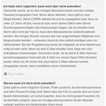
Ich habe mich registriert, kann mich aber nicht anmelden!
Überprüfe zuerst, ob du den richtigen Benutzernamen und das richtige
Passwort eingegeben hast. Wenn diese stimmen, dann gibt es zwei
Möglichkeiten. Wenn
COPPA
aktiviert ist und du angegeben hast, dass du
unter 13 Jahre alt bist, musst du bzw. einer deiner Eltern oder deiner
Erziehungsberechtigten den Anweisungen folgen, die du erhalten hast.
Wenn dies nicht der Fall ist, muss dein Benutzerkonto vielleicht aktiviert
werden. Bei einigen Boards müssen alle neu angemeldeten Mitglieder erst
freigeschaltet werden – entweder musst du dies selbst erledigen oder ein
Administrator. Bei der Registrierung wurde dir mitgeteilt, ob eine Aktivierung
nötig ist oder nicht. Wenn du eine E-Mail erhalten hast, folge den dort
enthaltenen Anweisungen. Ansonsten prüfe, ob du deine E-Mail-Adresse
korrekt eingegeben hast oder die E-Mail von einem Spam-Filter blockiert
wurde. Wenn du dir sicher bist, dass deine E-Mail-Adresse korrekt
eingegeben wurde, dann kontaktiere einen Administrator.
Nach oben
Warum kann ich mich nicht anmelden?
Dafür gibt es viele mögliche Gründe. Prüfe zunächst, ob dein Benutzername
und dein Passwort richtig sind. Wenn dies der Fall ist, wende dich an einen
Board-Administrator, um sicherzugehen, dass du nicht gesperrt wurdest. Es
ist ebenfalls möglich, dass ein Konfigurationsproblem mit der Website
vorliegt, welches ein Administrator lösen muss.