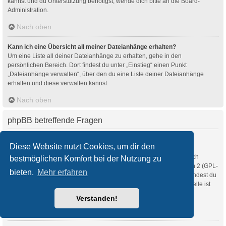
kannst und du Unterstützung benötigst, wende dich bitte an die Board-
Administration.
Nach oben
Kann ich eine Übersicht all meiner Dateianhänge erhalten?
Um eine Liste all deiner Dateianhänge zu erhalten, gehe in den
persönlichen Bereich. Dort findest du unter „Einstieg“ einen Punkt
„Dateianhänge verwalten“, über den du eine Liste deiner Dateianhänge
erhalten und diese verwalten kannst.
Nach oben
phpBB betreffende Fragen
Wer hat diese Forensoftware entwickelt?
Diese Website nutzt Cookies, um dir den
Diese Software (in ihrer unmodifizierten Fassung) wurde von
phpBB Limited
entwickelt und veröffentlicht. Sie ist urheberrechtlich
bestmöglichen Komfort bei der Nutzung zu
geschützt. Sie wurde unter der GNU General Public License, Version 2 (GPL-
bieten.
Mehr erfahren
2.0) veröffentlicht und kann frei vertrieben werden. Weitere Details findest du
auf der Seite von phpBB Limited
. Eine deutschsprachige Anlaufstelle ist
unter
phpBB.de
zu finden.
Verstanden!
Nach oben