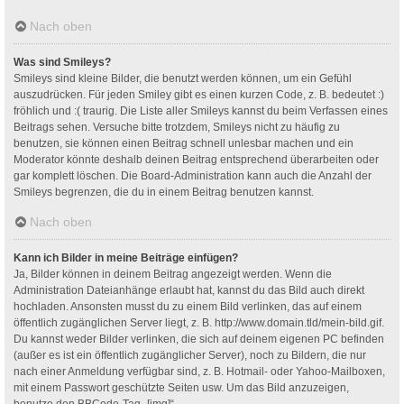
Nach oben
Was sind Smileys?
Smileys sind kleine Bilder, die benutzt werden können, um ein Gefühl
auszudrücken. Für jeden Smiley gibt es einen kurzen Code, z. B. bedeutet :)
fröhlich und :( traurig. Die Liste aller Smileys kannst du beim Verfassen eines
Beitrags sehen. Versuche bitte trotzdem, Smileys nicht zu häufig zu
benutzen, sie können einen Beitrag schnell unlesbar machen und ein
Moderator könnte deshalb deinen Beitrag entsprechend überarbeiten oder
gar komplett löschen. Die Board-Administration kann auch die Anzahl der
Smileys begrenzen, die du in einem Beitrag benutzen kannst.
Nach oben
Kann ich Bilder in meine Beiträge einfügen?
Ja, Bilder können in deinem Beitrag angezeigt werden. Wenn die
Administration Dateianhänge erlaubt hat, kannst du das Bild auch direkt
hochladen. Ansonsten musst du zu einem Bild verlinken, das auf einem
öffentlich zugänglichen Server liegt, z. B. http://www.domain.tld/mein-bild.gif.
Du kannst weder Bilder verlinken, die sich auf deinem eigenen PC befinden
(außer es ist ein öffentlich zugänglicher Server), noch zu Bildern, die nur
nach einer Anmeldung verfügbar sind, z. B. Hotmail- oder Yahoo-Mailboxen,
mit einem Passwort geschützte Seiten usw. Um das Bild anzuzeigen,
benutze den BBCode-Tag „[img]“.