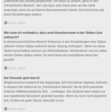
Datenbank des Boards gespeichert. Um diese zu ändern, gehe in den
„Persönlichen Bereich“; der Link dazu wird meist oben auf der Seite
angezeigt, wenn du auf deinen Benutzernamen klickst. Dort kannst du alle
deine Einstellungen ändern.
Nach oben
Wie kann ich verhindern, dass mein Benutzername in der Online-Liste
auftaucht?
In deinem persönlichen Bereich findest du in den Einstellungen eine Option
„Meinen Online-Status während dieser Sitzung verbergen“. Wenn du diese
Option einschaltest, können nur Administratoren, Moderatoren und du selbst
deinen Online-Status sehen. Du wirst dann als unsichtbarer Besucher
gezählt.
Nach oben
Die Forenuhr geht falsch!
Möglicherweise entspricht die angezeigte Zeit nicht deiner eigenen Zeitzone.
In diesem Fall solltest du im „Persönlichen Bereich“ die für dich passende
Zeitzone (Mitteleuropäische Zeit, ...) festlegen. Die Zeitzone kann dabei nur
von registrierten Benutzern geändert werden. Wenn du noch nicht registriert
bist, ist dies ein guter Grund, dies jetzt zu tun.
Nach oben