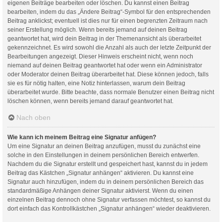
eigenen Beiträge bearbeiten oder löschen. Du kannst einen Beitrag
bearbeiten, indem du das „Ändere Beitrag“-Symbol für den entsprechenden
Beitrag anklickst; eventuell ist dies nur für einen begrenzten Zeitraum nach
seiner Erstellung möglich. Wenn bereits jemand auf deinen Beitrag
geantwortet hat, wird dein Beitrag in der Themenansicht als überarbeitet
gekennzeichnet. Es wird sowohl die Anzahl als auch der letzte Zeitpunkt der
Bearbeitungen angezeigt. Dieser Hinweis erscheint nicht, wenn noch
niemand auf deinen Beitrag geantwortet hat oder wenn ein Administrator
oder Moderator deinen Beitrag überarbeitet hat. Diese können jedoch, falls
sie es für nötig halten, eine Notiz hinterlassen, warum dein Beitrag
überarbeitet wurde. Bitte beachte, dass normale Benutzer einen Beitrag nicht
löschen können, wenn bereits jemand darauf geantwortet hat.
Nach oben
Wie kann ich meinem Beitrag eine Signatur anfügen?
Um eine Signatur an deinen Beitrag anzufügen, musst du zunächst eine
solche in den Einstellungen in deinem persönlichen Bereich entwerfen.
Nachdem du die Signatur erstellt und gespeichert hast, kannst du in jedem
Beitrag das Kästchen „Signatur anhängen“ aktivieren. Du kannst eine
Signatur auch hinzufügen, indem du in deinem persönlichen Bereich das
standardmäßige Anhängen deiner Signatur aktivierst. Wenn du einen
einzelnen Beitrag dennoch ohne Signatur verfassen möchtest, so kannst du
dort einfach das Kontrollkästchen „Signatur anhängen“ wieder deaktivieren.