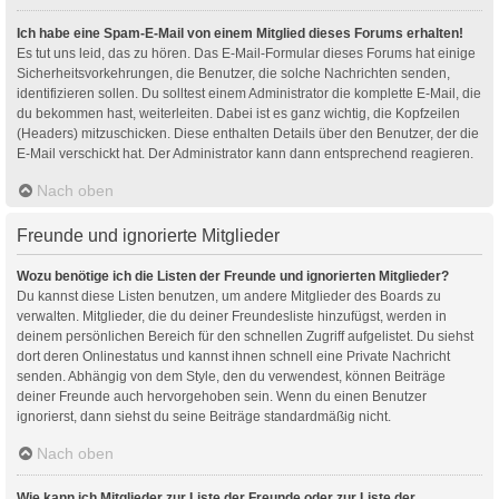
Ich habe eine Spam-E-Mail von einem Mitglied dieses Forums erhalten!
Es tut uns leid, das zu hören. Das E-Mail-Formular dieses Forums hat einige
Sicherheitsvorkehrungen, die Benutzer, die solche Nachrichten senden,
identifizieren sollen. Du solltest einem Administrator die komplette E-Mail, die
du bekommen hast, weiterleiten. Dabei ist es ganz wichtig, die Kopfzeilen
(Headers) mitzuschicken. Diese enthalten Details über den Benutzer, der die
E-Mail verschickt hat. Der Administrator kann dann entsprechend reagieren.
Nach oben
Freunde und ignorierte Mitglieder
Wozu benötige ich die Listen der Freunde und ignorierten Mitglieder?
Du kannst diese Listen benutzen, um andere Mitglieder des Boards zu
verwalten. Mitglieder, die du deiner Freundesliste hinzufügst, werden in
deinem persönlichen Bereich für den schnellen Zugriff aufgelistet. Du siehst
dort deren Onlinestatus und kannst ihnen schnell eine Private Nachricht
senden. Abhängig von dem Style, den du verwendest, können Beiträge
deiner Freunde auch hervorgehoben sein. Wenn du einen Benutzer
ignorierst, dann siehst du seine Beiträge standardmäßig nicht.
Nach oben
Wie kann ich Mitglieder zur Liste der Freunde oder zur Liste der