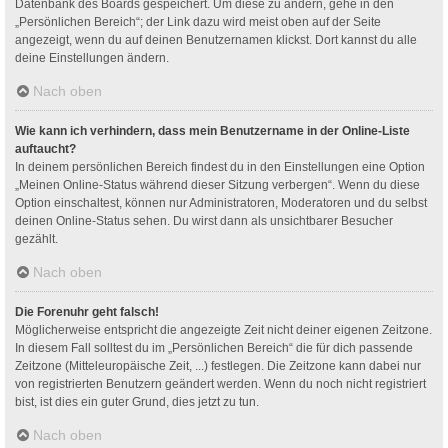
Datenbank des Boards gespeichert. Um diese zu ändern, gehe in den
„Persönlichen Bereich“; der Link dazu wird meist oben auf der Seite
angezeigt, wenn du auf deinen Benutzernamen klickst. Dort kannst du alle
deine Einstellungen ändern.
Nach oben
Wie kann ich verhindern, dass mein Benutzername in der Online-Liste
auftaucht?
In deinem persönlichen Bereich findest du in den Einstellungen eine Option
„Meinen Online-Status während dieser Sitzung verbergen“. Wenn du diese
Option einschaltest, können nur Administratoren, Moderatoren und du selbst
deinen Online-Status sehen. Du wirst dann als unsichtbarer Besucher
gezählt.
Nach oben
Die Forenuhr geht falsch!
Möglicherweise entspricht die angezeigte Zeit nicht deiner eigenen Zeitzone.
In diesem Fall solltest du im „Persönlichen Bereich“ die für dich passende
Zeitzone (Mitteleuropäische Zeit, ...) festlegen. Die Zeitzone kann dabei nur
von registrierten Benutzern geändert werden. Wenn du noch nicht registriert
bist, ist dies ein guter Grund, dies jetzt zu tun.
Nach oben