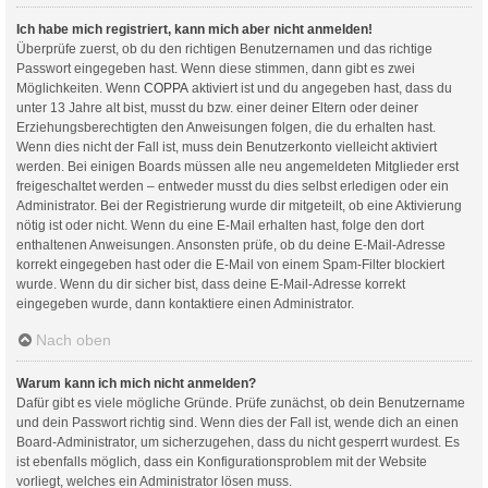
Ich habe mich registriert, kann mich aber nicht anmelden!
Überprüfe zuerst, ob du den richtigen Benutzernamen und das richtige
Passwort eingegeben hast. Wenn diese stimmen, dann gibt es zwei
Möglichkeiten. Wenn
COPPA
aktiviert ist und du angegeben hast, dass du
unter 13 Jahre alt bist, musst du bzw. einer deiner Eltern oder deiner
Erziehungsberechtigten den Anweisungen folgen, die du erhalten hast.
Wenn dies nicht der Fall ist, muss dein Benutzerkonto vielleicht aktiviert
werden. Bei einigen Boards müssen alle neu angemeldeten Mitglieder erst
freigeschaltet werden – entweder musst du dies selbst erledigen oder ein
Administrator. Bei der Registrierung wurde dir mitgeteilt, ob eine Aktivierung
nötig ist oder nicht. Wenn du eine E-Mail erhalten hast, folge den dort
enthaltenen Anweisungen. Ansonsten prüfe, ob du deine E-Mail-Adresse
korrekt eingegeben hast oder die E-Mail von einem Spam-Filter blockiert
wurde. Wenn du dir sicher bist, dass deine E-Mail-Adresse korrekt
eingegeben wurde, dann kontaktiere einen Administrator.
Nach oben
Warum kann ich mich nicht anmelden?
Dafür gibt es viele mögliche Gründe. Prüfe zunächst, ob dein Benutzername
und dein Passwort richtig sind. Wenn dies der Fall ist, wende dich an einen
Board-Administrator, um sicherzugehen, dass du nicht gesperrt wurdest. Es
ist ebenfalls möglich, dass ein Konfigurationsproblem mit der Website
vorliegt, welches ein Administrator lösen muss.