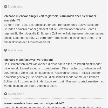
Nach oben
Ich habe mich vor einiger Zeit registriert, kann mich aber nicht mehr
anmelden?!
Es kann sein, dass ein Administrator dein Benutzerkonto aus verschieden
Gründen deaktiviert oder gelöscht hat. Außerdem löschen viele Boards
regelmäßig Benutzer, die für längere Zeit keine Beiträge geschrieben haben,
um die Datenbankgröße zu verringern. Registriere dich einfach erneut und
nimm aktiv an den Diskussionen teil!
Nach oben
Ich habe mein Passwort vergessen!
Das ist nicht schlimm! Wir können dir zwar dein altes Passwort nicht wieder
mitteilen, du kannst es jedoch zurücksetzen. Dies machst du, indem du auf
der Anmelde-Seite auf „Ich habe mein Passwort vergessen“ klickst und den
Anweisungen folgst. So solltest du dich schnell wieder anmelden können.
Solltest du trotzdem nicht in der Lage sein, dein Passwort zurückzusetzen, so
wende dich an die Board-Administration.
Nach oben
Warum werde ich automatisch abgemeldet?
Wenn du beim Anmelden das Kontrollkästchen „Angemeldet bleiben“ nicht