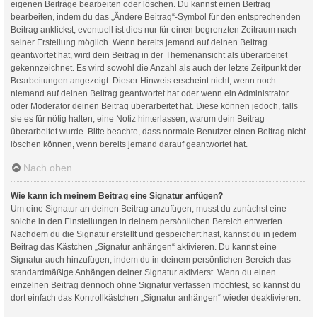
eigenen Beiträge bearbeiten oder löschen. Du kannst einen Beitrag
bearbeiten, indem du das „Ändere Beitrag“-Symbol für den entsprechenden
Beitrag anklickst; eventuell ist dies nur für einen begrenzten Zeitraum nach
seiner Erstellung möglich. Wenn bereits jemand auf deinen Beitrag
geantwortet hat, wird dein Beitrag in der Themenansicht als überarbeitet
gekennzeichnet. Es wird sowohl die Anzahl als auch der letzte Zeitpunkt der
Bearbeitungen angezeigt. Dieser Hinweis erscheint nicht, wenn noch
niemand auf deinen Beitrag geantwortet hat oder wenn ein Administrator
oder Moderator deinen Beitrag überarbeitet hat. Diese können jedoch, falls
sie es für nötig halten, eine Notiz hinterlassen, warum dein Beitrag
überarbeitet wurde. Bitte beachte, dass normale Benutzer einen Beitrag nicht
löschen können, wenn bereits jemand darauf geantwortet hat.
Nach oben
Wie kann ich meinem Beitrag eine Signatur anfügen?
Um eine Signatur an deinen Beitrag anzufügen, musst du zunächst eine
solche in den Einstellungen in deinem persönlichen Bereich entwerfen.
Nachdem du die Signatur erstellt und gespeichert hast, kannst du in jedem
Beitrag das Kästchen „Signatur anhängen“ aktivieren. Du kannst eine
Signatur auch hinzufügen, indem du in deinem persönlichen Bereich das
standardmäßige Anhängen deiner Signatur aktivierst. Wenn du einen
einzelnen Beitrag dennoch ohne Signatur verfassen möchtest, so kannst du
dort einfach das Kontrollkästchen „Signatur anhängen“ wieder deaktivieren.