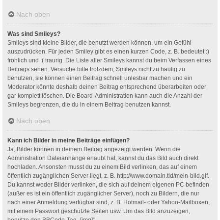
Nach oben
Was sind Smileys?
Smileys sind kleine Bilder, die benutzt werden können, um ein Gefühl
auszudrücken. Für jeden Smiley gibt es einen kurzen Code, z. B. bedeutet :)
fröhlich und :( traurig. Die Liste aller Smileys kannst du beim Verfassen eines
Beitrags sehen. Versuche bitte trotzdem, Smileys nicht zu häufig zu
benutzen, sie können einen Beitrag schnell unlesbar machen und ein
Moderator könnte deshalb deinen Beitrag entsprechend überarbeiten oder
gar komplett löschen. Die Board-Administration kann auch die Anzahl der
Smileys begrenzen, die du in einem Beitrag benutzen kannst.
Nach oben
Kann ich Bilder in meine Beiträge einfügen?
Ja, Bilder können in deinem Beitrag angezeigt werden. Wenn die
Administration Dateianhänge erlaubt hat, kannst du das Bild auch direkt
hochladen. Ansonsten musst du zu einem Bild verlinken, das auf einem
öffentlich zugänglichen Server liegt, z. B. http://www.domain.tld/mein-bild.gif.
Du kannst weder Bilder verlinken, die sich auf deinem eigenen PC befinden
(außer es ist ein öffentlich zugänglicher Server), noch zu Bildern, die nur
nach einer Anmeldung verfügbar sind, z. B. Hotmail- oder Yahoo-Mailboxen,
mit einem Passwort geschützte Seiten usw. Um das Bild anzuzeigen,
benutze den BBCode-Tag „[img]“.