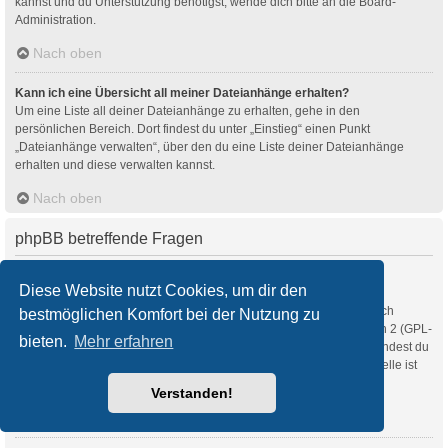
kannst und du Unterstützung benötigst, wende dich bitte an die Board-
Administration.
Nach oben
Kann ich eine Übersicht all meiner Dateianhänge erhalten?
Um eine Liste all deiner Dateianhänge zu erhalten, gehe in den
persönlichen Bereich. Dort findest du unter „Einstieg“ einen Punkt
„Dateianhänge verwalten“, über den du eine Liste deiner Dateianhänge
erhalten und diese verwalten kannst.
Nach oben
phpBB betreffende Fragen
Wer hat diese Forensoftware entwickelt?
Diese Website nutzt Cookies, um dir den
Diese Software (in ihrer unmodifizierten Fassung) wurde von
phpBB Limited
entwickelt und veröffentlicht. Sie ist urheberrechtlich
bestmöglichen Komfort bei der Nutzung zu
geschützt. Sie wurde unter der GNU General Public License, Version 2 (GPL-
bieten.
Mehr erfahren
2.0) veröffentlicht und kann frei vertrieben werden. Weitere Details findest du
auf der Seite von phpBB Limited
. Eine deutschsprachige Anlaufstelle ist
unter
phpBB.de
zu finden.
Verstanden!
Nach oben