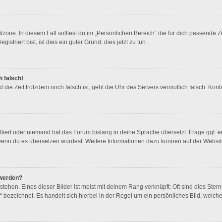
zone. In diesem Fall solltest du im „Persönlichen Bereich“ die für dich passende Ze
triert bist, ist dies ein guter Grund, dies jetzt zu tun.
h falsch!
und die Zeit trotzdem noch falsch ist, geht die Uhr des Servers vermutlich falsch. K
lliert oder niemand hat das Forum bislang in deine Sprache übersetzt. Frage ggf. e
en, wenn du es übersetzen würdest. Weitere Informationen dazu können auf der Websi
 werden?
ehen. Eines dieser Bilder ist meist mit deinem Rang verknüpft: Oft sind dies Ster
 bezeichnet. Es handelt sich hierbei in der Regel um ein persönliches Bild, welche