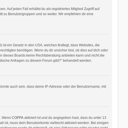
 Auf jeden Fall erhältst du als registriertes Mitglied Zugriff auf
ritt zu Benutzergruppen und so weiter. Wir empfehlen dir eine
ist ein Gesetz in den USA, welches festlegt, dass Websites, die
htigten benötigen. Wenn du dir unsicher bist, ob dies auf dich oder
itzer dieses Boards keine Rechtsberatung anbieten kann und nicht die
ristische Anfragen zu diesem Forum gibt?“ behandelt werden.
könnte auch sein, dass deine IP-Adresse oder der Benutzername, mit
en. Wenn
COPPA
aktiviert ist und du angegeben hast, dass du unter 13
l ist, muss dein Benutzerkonto vielleicht aktiviert werden. Bei einigen
rierung wurde dir mitgeteilt, ob eine Aktivierung nötig ist oder nicht.