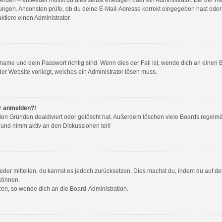
ungen. Ansonsten prüfe, ob du deine E-Mail-Adresse korrekt eingegeben hast oder 
tiere einen Administrator.
name und dein Passwort richtig sind. Wenn dies der Fall ist, wende dich an einen 
der Website vorliegt, welches ein Administrator lösen muss.
hr anmelden?!
den Gründen deaktiviert oder gelöscht hat. Außerdem löschen viele Boards regelmäß
 und nimm aktiv an den Diskussionen teil!
wieder mitteilen, du kannst es jedoch zurücksetzen. Dies machst du, indem du auf d
 können.
tzen, so wende dich an die Board-Administration.