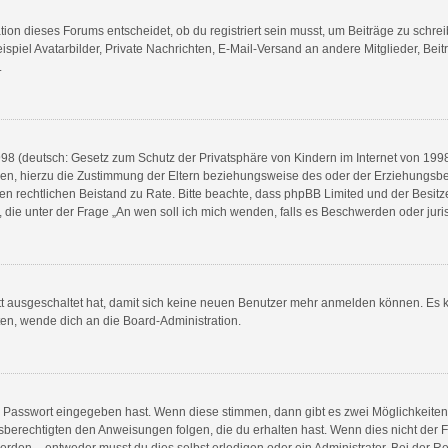
n dieses Forums entscheidet, ob du registriert sein musst, um Beiträge zu schreiben.
spiel Avatarbilder, Private Nachrichten, E-Mail-Versand an andere Mitglieder, Beit
.
8 (deutsch: Gesetz zum Schutz der Privatsphäre von Kindern im Internet von 1998) 
n, hierzu die Zustimmung der Eltern beziehungsweise des oder der Erziehungsberec
e einen rechtlichen Beistand zu Rate. Bitte beachte, dass phpBB Limited und der Bes
en, die unter der Frage „An wen soll ich mich wenden, falls es Beschwerden oder ju
ett ausgeschaltet hat, damit sich keine neuen Benutzer mehr anmelden können. Es 
ten, wende dich an die Board-Administration.
ge Passwort eingegeben hast. Wenn diese stimmen, dann gibt es zwei Möglichkeit
sberechtigten den Anweisungen folgen, die du erhalten hast. Wenn dies nicht der Fal
en – entweder musst du dies selbst erledigen oder ein Administrator. Bei der Regist