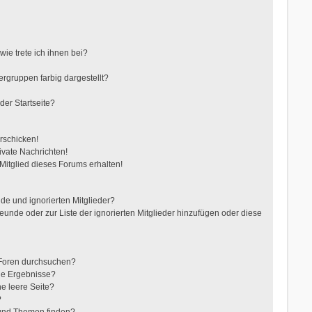
ie trete ich ihnen bei?
gruppen farbig dargestellt?
der Startseite?
rschicken!
vate Nachrichten!
itglied dieses Forums erhalten!
de und ignorierten Mitglieder?
reunde oder zur Liste der ignorierten Mitglieder hinzufügen oder diese
 Foren durchsuchen?
ne Ergebnisse?
e leere Seite?
?
 und Themen finden?