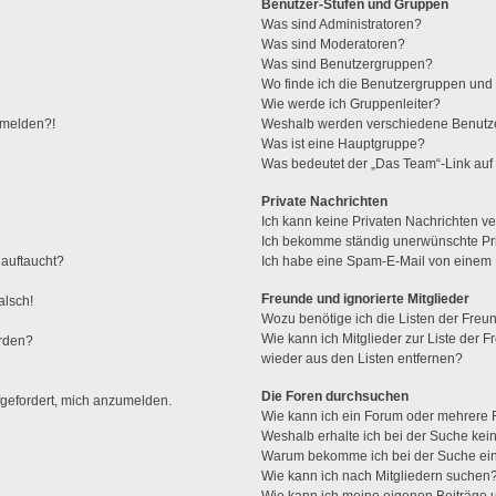
Benutzer-Stufen und Gruppen
Was sind Administratoren?
Was sind Moderatoren?
Was sind Benutzergruppen?
Wo finde ich die Benutzergruppen und w
Wie werde ich Gruppenleiter?
anmelden?!
Weshalb werden verschiedene Benutzer
Was ist eine Hauptgruppe?
Was bedeutet der „Das Team“-Link auf 
Private Nachrichten
Ich kann keine Privaten Nachrichten ve
Ich bekomme ständig unerwünschte Pri
 auftaucht?
Ich habe eine Spam-E-Mail von einem M
Freunde und ignorierte Mitglieder
alsch!
Wozu benötige ich die Listen der Freun
Wie kann ich Mitglieder zur Liste der F
erden?
wieder aus den Listen entfernen?
Die Foren durchsuchen
fgefordert, mich anzumelden.
Wie kann ich ein Forum oder mehrere
Weshalb erhalte ich bei der Suche kei
Warum bekomme ich bei der Suche ein
Wie kann ich nach Mitgliedern suchen
Wie kann ich meine eigenen Beiträge