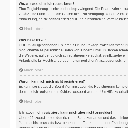
Wozu muss ich mich registrieren?
Eine Registrierung ist nicht unbedingt zwingend. Die Board-Administratio
zusätzliche Funktionen, die Gästen nicht zur Verfügung stehen: zum Bei
Anmeldung, da sie schnell erledigt ist und dir zahlreiche Vorteile bietet
Nach oben
Was ist COPPA?
COPPA, ausgeschrieben Children’s Online Privacy Protection Act of 199
möglicherweise persönliche Daten von Kindern unter 13 Jahren erhebe
die Website, auf der du dich zu registrieren versuchst, zutrifft, zieh
Anlaufstelle für Rechtsangelegenheiten jeglicher Art ist; außer solch
Nach oben
Warum kann ich mich nicht registrieren?
Es kann sein, dass die Board-Administration die Registrierung kompl
dem du dich registrieren möchtest, gesperrt wurden. Um Hilfe zu erhal
Nach oben
Ich habe mich registriert, kann mich aber nicht anmelden!
Überprüfe zuerst, ob du den richtigen Benutzernamen und das richti
Jahre alt bist, musst du bzw. einer deiner Eltern oder deiner Erziehung
Boards müssen alle neu angemeldeten Mitglieder erst freigeschaltet werd