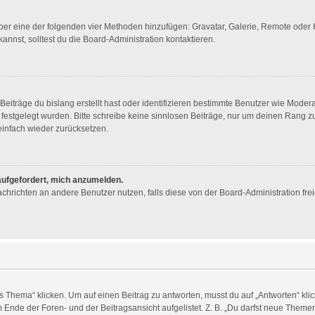
 über eine der folgenden vier Methoden hinzufügen: Gravatar, Galerie, Remote ode
nst, solltest du die Board-Administration kontaktieren.
eiträge du bislang erstellt hast oder identifizieren bestimmte Benutzer wie Mode
n festgelegt wurden. Bitte schreibe keine sinnlosen Beiträge, nur um deinen Rang
infach wieder zurücksetzen.
 aufgefordert, mich anzumelden.
 Nachrichten an andere Benutzer nutzen, falls diese von der Board-Administration 
ema“ klicken. Um auf einen Beitrag zu antworten, musst du auf „Antworten“ klicken
Ende der Foren- und der Beitragsansicht aufgelistet. Z. B. „Du darfst neue Themen 