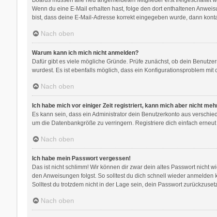
Wenn du eine E-Mail erhalten hast, folge den dort enthaltenen Anweis
bist, dass deine E-Mail-Adresse korrekt eingegeben wurde, dann kontak
Nach oben
Warum kann ich mich nicht anmelden?
Dafür gibt es viele mögliche Gründe. Prüfe zunächst, ob dein Benutzer
wurdest. Es ist ebenfalls möglich, dass ein Konfigurationsproblem mit 
Nach oben
Ich habe mich vor einiger Zeit registriert, kann mich aber nicht me
Es kann sein, dass ein Administrator dein Benutzerkonto aus verschie
um die Datenbankgröße zu verringern. Registriere dich einfach erneut
Nach oben
Ich habe mein Passwort vergessen!
Das ist nicht schlimm! Wir können dir zwar dein altes Passwort nicht 
den Anweisungen folgst. So solltest du dich schnell wieder anmelden
Solltest du trotzdem nicht in der Lage sein, dein Passwort zurückzuse
Nach oben