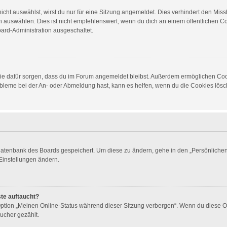
ht auswählst, wirst du nur für eine Sitzung angemeldet. Dies verhindert den Mis
auswählen. Dies ist nicht empfehlenswert, wenn du dich an einem öffentlichen Com
oard-Administration ausgeschaltet.
d die dafür sorgen, dass du im Forum angemeldet bleibst. Außerdem ermöglichen Co
obleme bei der An- oder Abmeldung hast, kann es helfen, wenn du die Cookies lösch
 Datenbank des Boards gespeichert. Um diese zu ändern, gehe in den „Persönlichen 
Einstellungen ändern.
ste auftaucht?
 Option „Meinen Online-Status während dieser Sitzung verbergen“. Wenn du diese O
ucher gezählt.