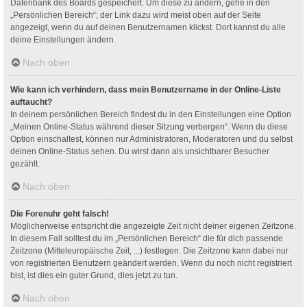
Datenbank des Boards gespeichert. Um diese zu ändern, gehe in den
„Persönlichen Bereich“; der Link dazu wird meist oben auf der Seite
angezeigt, wenn du auf deinen Benutzernamen klickst. Dort kannst du alle
deine Einstellungen ändern.
Nach oben
Wie kann ich verhindern, dass mein Benutzername in der Online-Liste
auftaucht?
In deinem persönlichen Bereich findest du in den Einstellungen eine Option
„Meinen Online-Status während dieser Sitzung verbergen“. Wenn du diese
Option einschaltest, können nur Administratoren, Moderatoren und du selbst
deinen Online-Status sehen. Du wirst dann als unsichtbarer Besucher
gezählt.
Nach oben
Die Forenuhr geht falsch!
Möglicherweise entspricht die angezeigte Zeit nicht deiner eigenen Zeitzone.
In diesem Fall solltest du im „Persönlichen Bereich“ die für dich passende
Zeitzone (Mitteleuropäische Zeit, ...) festlegen. Die Zeitzone kann dabei nur
von registrierten Benutzern geändert werden. Wenn du noch nicht registriert
bist, ist dies ein guter Grund, dies jetzt zu tun.
Nach oben