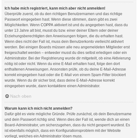
Ich habe mich registriert, kann mich aber nicht anmelden!
Überprüfe zuerst, ob du den richtigen Benutzernamen und das richtige
Passwort eingegeben hast. Wenn diese stimmen, dann gibt es zwei
Möglichkeiten. Wenn
COPPA
aktiviert ist und du angegeben hast, dass du
unter 13 Jahre alt bist, musst du bzw. einer deiner Eltern oder deiner
Erziehungsberechtigten den Anweisungen folgen, die du erhalten hast.
Wenn dies nicht der Fall ist, muss dein Benutzerkonto vielleicht aktiviert
werden. Bei einigen Boards müssen alle neu angemeldeten Mitglieder erst
freigeschaltet werden – entweder musst du dies selbst erledigen oder ein
Administrator. Bei der Registrierung wurde dir mitgeteilt, ob eine Aktivierung
nötig ist oder nicht. Wenn du eine E-Mail erhalten hast, folge den dort
enthaltenen Anweisungen. Ansonsten prüfe, ob du deine E-Mail-Adresse
korrekt eingegeben hast oder die E-Mail von einem Spam-Filter blockiert
wurde. Wenn du dir sicher bist, dass deine E-Mail-Adresse korrekt
eingegeben wurde, dann kontaktiere einen Administrator.
Nach oben
Warum kann ich mich nicht anmelden?
Dafür gibt es viele mögliche Gründe. Prüfe zunächst, ob dein Benutzername
und dein Passwort richtig sind. Wenn dies der Fall ist, wende dich an einen
Board-Administrator, um sicherzugehen, dass du nicht gesperrt wurdest. Es
ist ebenfalls möglich, dass ein Konfigurationsproblem mit der Website
vorliegt, welches ein Administrator lösen muss.