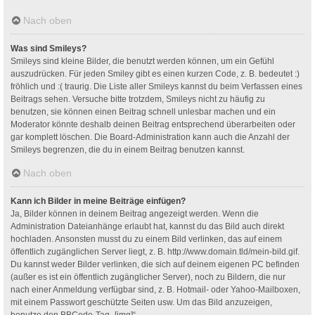
Nach oben
Was sind Smileys?
Smileys sind kleine Bilder, die benutzt werden können, um ein Gefühl
auszudrücken. Für jeden Smiley gibt es einen kurzen Code, z. B. bedeutet :)
fröhlich und :( traurig. Die Liste aller Smileys kannst du beim Verfassen eines
Beitrags sehen. Versuche bitte trotzdem, Smileys nicht zu häufig zu
benutzen, sie können einen Beitrag schnell unlesbar machen und ein
Moderator könnte deshalb deinen Beitrag entsprechend überarbeiten oder
gar komplett löschen. Die Board-Administration kann auch die Anzahl der
Smileys begrenzen, die du in einem Beitrag benutzen kannst.
Nach oben
Kann ich Bilder in meine Beiträge einfügen?
Ja, Bilder können in deinem Beitrag angezeigt werden. Wenn die
Administration Dateianhänge erlaubt hat, kannst du das Bild auch direkt
hochladen. Ansonsten musst du zu einem Bild verlinken, das auf einem
öffentlich zugänglichen Server liegt, z. B. http://www.domain.tld/mein-bild.gif.
Du kannst weder Bilder verlinken, die sich auf deinem eigenen PC befinden
(außer es ist ein öffentlich zugänglicher Server), noch zu Bildern, die nur
nach einer Anmeldung verfügbar sind, z. B. Hotmail- oder Yahoo-Mailboxen,
mit einem Passwort geschützte Seiten usw. Um das Bild anzuzeigen,
benutze den BBCode-Tag „[img]“.