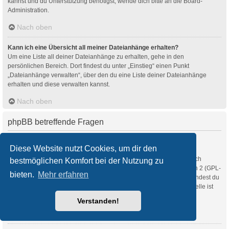
kannst und du Unterstützung benötigst, wende dich bitte an die Board-
Administration.
Nach oben
Kann ich eine Übersicht all meiner Dateianhänge erhalten?
Um eine Liste all deiner Dateianhänge zu erhalten, gehe in den
persönlichen Bereich. Dort findest du unter „Einstieg“ einen Punkt
„Dateianhänge verwalten“, über den du eine Liste deiner Dateianhänge
erhalten und diese verwalten kannst.
Nach oben
phpBB betreffende Fragen
Wer hat diese Forensoftware entwickelt?
Diese Website nutzt Cookies, um dir den
Diese Software (in ihrer unmodifizierten Fassung) wurde von
phpBB Limited
entwickelt und veröffentlicht. Sie ist urheberrechtlich
bestmöglichen Komfort bei der Nutzung zu
geschützt. Sie wurde unter der GNU General Public License, Version 2 (GPL-
bieten.
Mehr erfahren
2.0) veröffentlicht und kann frei vertrieben werden. Weitere Details findest du
auf der Seite von phpBB Limited
. Eine deutschsprachige Anlaufstelle ist
unter
phpBB.de
zu finden.
Verstanden!
Nach oben