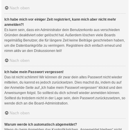
Nach oben
Ich habe mich vor einiger Zeit registriert, kann mich aber nicht mehr
anmelden?!
Es kann sein, dass ein Administrator dein Benutzerkonto aus verschieden
Gründen deaktiviert oder gelöscht hat. Außerdem löschen viele Boards
regelmäßig Benutzer, die für längere Zeit keine Beiträge geschrieben haben,
um die Datenbankgröße zu verringern. Registriere dich einfach erneut und
nimm aktiv an den Diskussionen teil!
Nach oben
Ich habe mein Passwort vergessen!
Das ist nicht schlimm! Wir können dir zwar dein altes Passwort nicht wieder
mitteilen, du kannst es jedoch zurücksetzen. Dies machst du, indem du auf
der Anmelde-Seite auf „Ich habe mein Passwort vergessen“ klickst und den
Anweisungen folgst. So solltest du dich schnell wieder anmelden können.
Solltest du trotzdem nicht in der Lage sein, dein Passwort zurückzusetzen, so
wende dich an die Board-Administration.
Nach oben
Warum werde ich automatisch abgemeldet?
Wenn du beim Anmelden das Kontrollkästchen „Angemeldet bleiben“ nicht