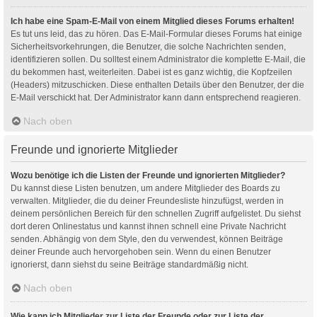
Ich habe eine Spam-E-Mail von einem Mitglied dieses Forums erhalten!
Es tut uns leid, das zu hören. Das E-Mail-Formular dieses Forums hat einige
Sicherheitsvorkehrungen, die Benutzer, die solche Nachrichten senden,
identifizieren sollen. Du solltest einem Administrator die komplette E-Mail, die
du bekommen hast, weiterleiten. Dabei ist es ganz wichtig, die Kopfzeilen
(Headers) mitzuschicken. Diese enthalten Details über den Benutzer, der die
E-Mail verschickt hat. Der Administrator kann dann entsprechend reagieren.
Nach oben
Freunde und ignorierte Mitglieder
Wozu benötige ich die Listen der Freunde und ignorierten Mitglieder?
Du kannst diese Listen benutzen, um andere Mitglieder des Boards zu
verwalten. Mitglieder, die du deiner Freundesliste hinzufügst, werden in
deinem persönlichen Bereich für den schnellen Zugriff aufgelistet. Du siehst
dort deren Onlinestatus und kannst ihnen schnell eine Private Nachricht
senden. Abhängig von dem Style, den du verwendest, können Beiträge
deiner Freunde auch hervorgehoben sein. Wenn du einen Benutzer
ignorierst, dann siehst du seine Beiträge standardmäßig nicht.
Nach oben
Wie kann ich Mitglieder zur Liste der Freunde oder zur Liste der