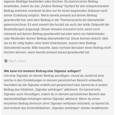
eigenen Beiträge bearbeiten oder löschen. Du kannst einen Beitrag
bearbeiten, indem du das „Ändere Beitrag“-Symbol für den entsprechenden
Beitrag anklickst; eventuell ist dies nur für einen begrenzten Zeitraum nach
seiner Erstellung möglich. Wenn bereits jemand auf deinen Beitrag
geantwortet hat, wird dein Beitrag in der Themenansicht als überarbeitet
gekennzeichnet. Es wird sowohl die Anzahl als auch der letzte Zeitpunkt der
Bearbeitungen angezeigt. Dieser Hinweis erscheint nicht, wenn noch
niemand auf deinen Beitrag geantwortet hat oder wenn ein Administrator
oder Moderator deinen Beitrag überarbeitet hat. Diese können jedoch, falls
sie es für nötig halten, eine Notiz hinterlassen, warum dein Beitrag
überarbeitet wurde. Bitte beachte, dass normale Benutzer einen Beitrag nicht
löschen können, wenn bereits jemand darauf geantwortet hat.
Nach oben
Wie kann ich meinem Beitrag eine Signatur anfügen?
Um eine Signatur an deinen Beitrag anzufügen, musst du zunächst eine
solche in den Einstellungen in deinem persönlichen Bereich entwerfen.
Nachdem du die Signatur erstellt und gespeichert hast, kannst du in jedem
Beitrag das Kästchen „Signatur anhängen“ aktivieren. Du kannst eine
Signatur auch hinzufügen, indem du in deinem persönlichen Bereich das
standardmäßige Anhängen deiner Signatur aktivierst. Wenn du einen
einzelnen Beitrag dennoch ohne Signatur verfassen möchtest, so kannst du
dort einfach das Kontrollkästchen „Signatur anhängen“ wieder deaktivieren.