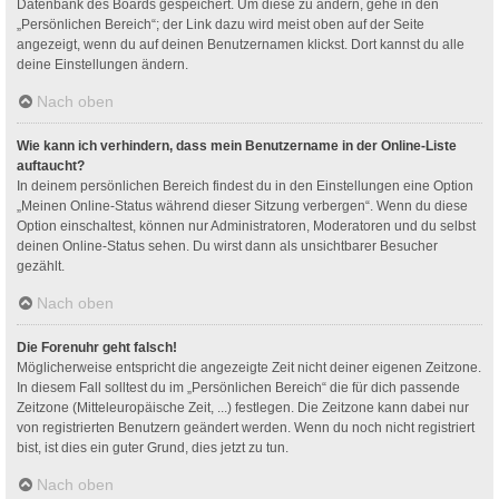
Datenbank des Boards gespeichert. Um diese zu ändern, gehe in den
„Persönlichen Bereich“; der Link dazu wird meist oben auf der Seite
angezeigt, wenn du auf deinen Benutzernamen klickst. Dort kannst du alle
deine Einstellungen ändern.
Nach oben
Wie kann ich verhindern, dass mein Benutzername in der Online-Liste
auftaucht?
In deinem persönlichen Bereich findest du in den Einstellungen eine Option
„Meinen Online-Status während dieser Sitzung verbergen“. Wenn du diese
Option einschaltest, können nur Administratoren, Moderatoren und du selbst
deinen Online-Status sehen. Du wirst dann als unsichtbarer Besucher
gezählt.
Nach oben
Die Forenuhr geht falsch!
Möglicherweise entspricht die angezeigte Zeit nicht deiner eigenen Zeitzone.
In diesem Fall solltest du im „Persönlichen Bereich“ die für dich passende
Zeitzone (Mitteleuropäische Zeit, ...) festlegen. Die Zeitzone kann dabei nur
von registrierten Benutzern geändert werden. Wenn du noch nicht registriert
bist, ist dies ein guter Grund, dies jetzt zu tun.
Nach oben