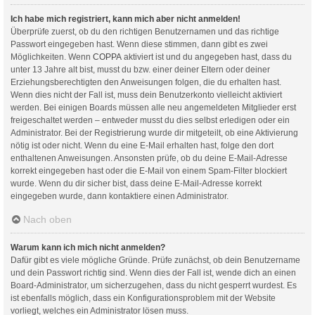
Ich habe mich registriert, kann mich aber nicht anmelden!
Überprüfe zuerst, ob du den richtigen Benutzernamen und das richtige
Passwort eingegeben hast. Wenn diese stimmen, dann gibt es zwei
Möglichkeiten. Wenn
COPPA
aktiviert ist und du angegeben hast, dass du
unter 13 Jahre alt bist, musst du bzw. einer deiner Eltern oder deiner
Erziehungsberechtigten den Anweisungen folgen, die du erhalten hast.
Wenn dies nicht der Fall ist, muss dein Benutzerkonto vielleicht aktiviert
werden. Bei einigen Boards müssen alle neu angemeldeten Mitglieder erst
freigeschaltet werden – entweder musst du dies selbst erledigen oder ein
Administrator. Bei der Registrierung wurde dir mitgeteilt, ob eine Aktivierung
nötig ist oder nicht. Wenn du eine E-Mail erhalten hast, folge den dort
enthaltenen Anweisungen. Ansonsten prüfe, ob du deine E-Mail-Adresse
korrekt eingegeben hast oder die E-Mail von einem Spam-Filter blockiert
wurde. Wenn du dir sicher bist, dass deine E-Mail-Adresse korrekt
eingegeben wurde, dann kontaktiere einen Administrator.
Nach oben
Warum kann ich mich nicht anmelden?
Dafür gibt es viele mögliche Gründe. Prüfe zunächst, ob dein Benutzername
und dein Passwort richtig sind. Wenn dies der Fall ist, wende dich an einen
Board-Administrator, um sicherzugehen, dass du nicht gesperrt wurdest. Es
ist ebenfalls möglich, dass ein Konfigurationsproblem mit der Website
vorliegt, welches ein Administrator lösen muss.