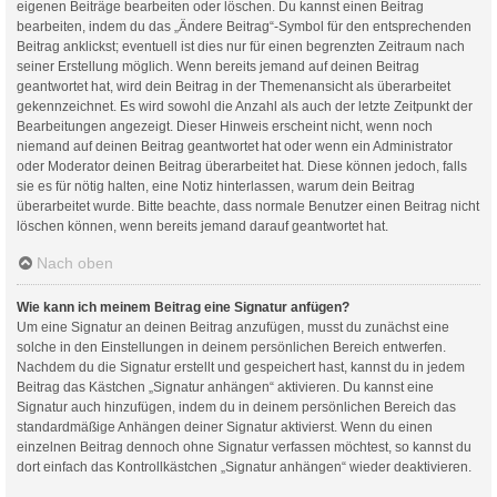
eigenen Beiträge bearbeiten oder löschen. Du kannst einen Beitrag
bearbeiten, indem du das „Ändere Beitrag“-Symbol für den entsprechenden
Beitrag anklickst; eventuell ist dies nur für einen begrenzten Zeitraum nach
seiner Erstellung möglich. Wenn bereits jemand auf deinen Beitrag
geantwortet hat, wird dein Beitrag in der Themenansicht als überarbeitet
gekennzeichnet. Es wird sowohl die Anzahl als auch der letzte Zeitpunkt der
Bearbeitungen angezeigt. Dieser Hinweis erscheint nicht, wenn noch
niemand auf deinen Beitrag geantwortet hat oder wenn ein Administrator
oder Moderator deinen Beitrag überarbeitet hat. Diese können jedoch, falls
sie es für nötig halten, eine Notiz hinterlassen, warum dein Beitrag
überarbeitet wurde. Bitte beachte, dass normale Benutzer einen Beitrag nicht
löschen können, wenn bereits jemand darauf geantwortet hat.
Nach oben
Wie kann ich meinem Beitrag eine Signatur anfügen?
Um eine Signatur an deinen Beitrag anzufügen, musst du zunächst eine
solche in den Einstellungen in deinem persönlichen Bereich entwerfen.
Nachdem du die Signatur erstellt und gespeichert hast, kannst du in jedem
Beitrag das Kästchen „Signatur anhängen“ aktivieren. Du kannst eine
Signatur auch hinzufügen, indem du in deinem persönlichen Bereich das
standardmäßige Anhängen deiner Signatur aktivierst. Wenn du einen
einzelnen Beitrag dennoch ohne Signatur verfassen möchtest, so kannst du
dort einfach das Kontrollkästchen „Signatur anhängen“ wieder deaktivieren.