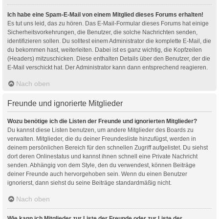
Ich habe eine Spam-E-Mail von einem Mitglied dieses Forums erhalten!
Es tut uns leid, das zu hören. Das E-Mail-Formular dieses Forums hat einige
Sicherheitsvorkehrungen, die Benutzer, die solche Nachrichten senden,
identifizieren sollen. Du solltest einem Administrator die komplette E-Mail, die
du bekommen hast, weiterleiten. Dabei ist es ganz wichtig, die Kopfzeilen
(Headers) mitzuschicken. Diese enthalten Details über den Benutzer, der die
E-Mail verschickt hat. Der Administrator kann dann entsprechend reagieren.
Nach oben
Freunde und ignorierte Mitglieder
Wozu benötige ich die Listen der Freunde und ignorierten Mitglieder?
Du kannst diese Listen benutzen, um andere Mitglieder des Boards zu
verwalten. Mitglieder, die du deiner Freundesliste hinzufügst, werden in
deinem persönlichen Bereich für den schnellen Zugriff aufgelistet. Du siehst
dort deren Onlinestatus und kannst ihnen schnell eine Private Nachricht
senden. Abhängig von dem Style, den du verwendest, können Beiträge
deiner Freunde auch hervorgehoben sein. Wenn du einen Benutzer
ignorierst, dann siehst du seine Beiträge standardmäßig nicht.
Nach oben
Wie kann ich Mitglieder zur Liste der Freunde oder zur Liste der