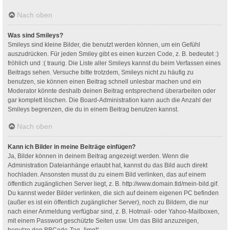
Nach oben
Was sind Smileys?
Smileys sind kleine Bilder, die benutzt werden können, um ein Gefühl
auszudrücken. Für jeden Smiley gibt es einen kurzen Code, z. B. bedeutet :)
fröhlich und :( traurig. Die Liste aller Smileys kannst du beim Verfassen eines
Beitrags sehen. Versuche bitte trotzdem, Smileys nicht zu häufig zu
benutzen, sie können einen Beitrag schnell unlesbar machen und ein
Moderator könnte deshalb deinen Beitrag entsprechend überarbeiten oder
gar komplett löschen. Die Board-Administration kann auch die Anzahl der
Smileys begrenzen, die du in einem Beitrag benutzen kannst.
Nach oben
Kann ich Bilder in meine Beiträge einfügen?
Ja, Bilder können in deinem Beitrag angezeigt werden. Wenn die
Administration Dateianhänge erlaubt hat, kannst du das Bild auch direkt
hochladen. Ansonsten musst du zu einem Bild verlinken, das auf einem
öffentlich zugänglichen Server liegt, z. B. http://www.domain.tld/mein-bild.gif.
Du kannst weder Bilder verlinken, die sich auf deinem eigenen PC befinden
(außer es ist ein öffentlich zugänglicher Server), noch zu Bildern, die nur
nach einer Anmeldung verfügbar sind, z. B. Hotmail- oder Yahoo-Mailboxen,
mit einem Passwort geschützte Seiten usw. Um das Bild anzuzeigen,
benutze den BBCode-Tag „[img]“.