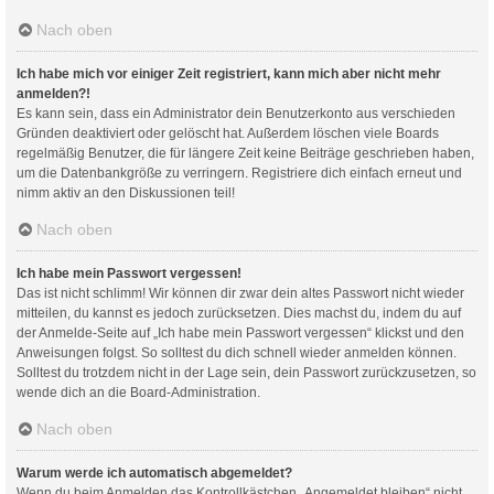
Nach oben
Ich habe mich vor einiger Zeit registriert, kann mich aber nicht mehr
anmelden?!
Es kann sein, dass ein Administrator dein Benutzerkonto aus verschieden
Gründen deaktiviert oder gelöscht hat. Außerdem löschen viele Boards
regelmäßig Benutzer, die für längere Zeit keine Beiträge geschrieben haben,
um die Datenbankgröße zu verringern. Registriere dich einfach erneut und
nimm aktiv an den Diskussionen teil!
Nach oben
Ich habe mein Passwort vergessen!
Das ist nicht schlimm! Wir können dir zwar dein altes Passwort nicht wieder
mitteilen, du kannst es jedoch zurücksetzen. Dies machst du, indem du auf
der Anmelde-Seite auf „Ich habe mein Passwort vergessen“ klickst und den
Anweisungen folgst. So solltest du dich schnell wieder anmelden können.
Solltest du trotzdem nicht in der Lage sein, dein Passwort zurückzusetzen, so
wende dich an die Board-Administration.
Nach oben
Warum werde ich automatisch abgemeldet?
Wenn du beim Anmelden das Kontrollkästchen „Angemeldet bleiben“ nicht