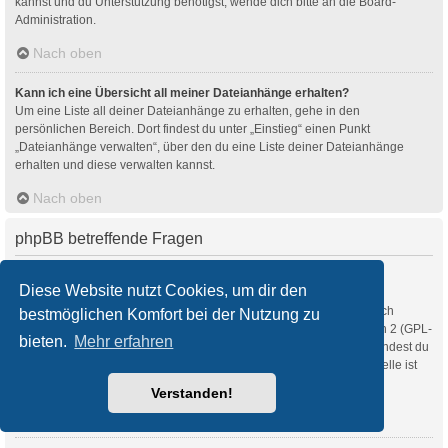
kannst und du Unterstützung benötigst, wende dich bitte an die Board-
Administration.
Nach oben
Kann ich eine Übersicht all meiner Dateianhänge erhalten?
Um eine Liste all deiner Dateianhänge zu erhalten, gehe in den
persönlichen Bereich. Dort findest du unter „Einstieg“ einen Punkt
„Dateianhänge verwalten“, über den du eine Liste deiner Dateianhänge
erhalten und diese verwalten kannst.
Nach oben
phpBB betreffende Fragen
Wer hat diese Forensoftware entwickelt?
Diese Website nutzt Cookies, um dir den
Diese Software (in ihrer unmodifizierten Fassung) wurde von
phpBB Limited
entwickelt und veröffentlicht. Sie ist urheberrechtlich
bestmöglichen Komfort bei der Nutzung zu
geschützt. Sie wurde unter der GNU General Public License, Version 2 (GPL-
bieten.
Mehr erfahren
2.0) veröffentlicht und kann frei vertrieben werden. Weitere Details findest du
auf der Seite von phpBB Limited
. Eine deutschsprachige Anlaufstelle ist
unter
phpBB.de
zu finden.
Verstanden!
Nach oben