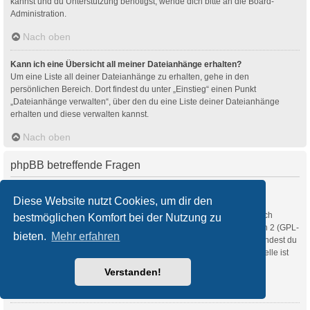
kannst und du Unterstützung benötigst, wende dich bitte an die Board-
Administration.
Nach oben
Kann ich eine Übersicht all meiner Dateianhänge erhalten?
Um eine Liste all deiner Dateianhänge zu erhalten, gehe in den
persönlichen Bereich. Dort findest du unter „Einstieg“ einen Punkt
„Dateianhänge verwalten“, über den du eine Liste deiner Dateianhänge
erhalten und diese verwalten kannst.
Nach oben
phpBB betreffende Fragen
Wer hat diese Forensoftware entwickelt?
Diese Website nutzt Cookies, um dir den
Diese Software (in ihrer unmodifizierten Fassung) wurde von
phpBB Limited
entwickelt und veröffentlicht. Sie ist urheberrechtlich
bestmöglichen Komfort bei der Nutzung zu
geschützt. Sie wurde unter der GNU General Public License, Version 2 (GPL-
bieten.
Mehr erfahren
2.0) veröffentlicht und kann frei vertrieben werden. Weitere Details findest du
auf der Seite von phpBB Limited
. Eine deutschsprachige Anlaufstelle ist
unter
phpBB.de
zu finden.
Verstanden!
Nach oben