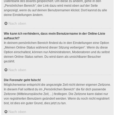
Datenbank des Boards gespeichert. Um diese zu ändern, gehe in den
„Persönlichen Bereich“; der Link dazu wird meist oben auf der Seite
angezeigt, wenn du auf deinen Benutzernamen klickst. Dort kannst du alle
deine Einstellungen ändern.
Nach oben
Wie kann ich verhindern, dass mein Benutzername in der Online-Liste
auftaucht?
In deinem persönlichen Bereich findest du in den Einstellungen eine Option
„Meinen Online-Status während dieser Sitzung verbergen“. Wenn du diese
Option einschaltest, können nur Administratoren, Moderatoren und du selbst
deinen Online-Status sehen. Du wirst dann als unsichtbarer Besucher
gezählt.
Nach oben
Die Forenuhr geht falsch!
Möglicherweise entspricht die angezeigte Zeit nicht deiner eigenen Zeitzone.
In diesem Fall solltest du im „Persönlichen Bereich“ die für dich passende
Zeitzone (Mitteleuropäische Zeit, ...) festlegen. Die Zeitzone kann dabei nur
von registrierten Benutzern geändert werden. Wenn du noch nicht registriert
bist, ist dies ein guter Grund, dies jetzt zu tun.
Nach oben