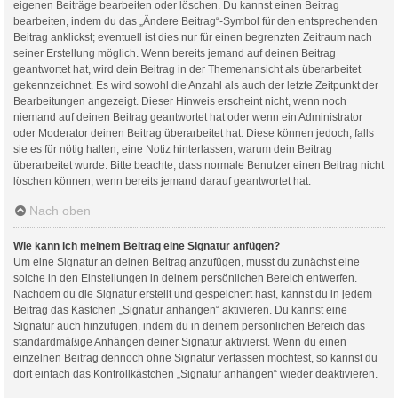
eigenen Beiträge bearbeiten oder löschen. Du kannst einen Beitrag
bearbeiten, indem du das „Ändere Beitrag“-Symbol für den entsprechenden
Beitrag anklickst; eventuell ist dies nur für einen begrenzten Zeitraum nach
seiner Erstellung möglich. Wenn bereits jemand auf deinen Beitrag
geantwortet hat, wird dein Beitrag in der Themenansicht als überarbeitet
gekennzeichnet. Es wird sowohl die Anzahl als auch der letzte Zeitpunkt der
Bearbeitungen angezeigt. Dieser Hinweis erscheint nicht, wenn noch
niemand auf deinen Beitrag geantwortet hat oder wenn ein Administrator
oder Moderator deinen Beitrag überarbeitet hat. Diese können jedoch, falls
sie es für nötig halten, eine Notiz hinterlassen, warum dein Beitrag
überarbeitet wurde. Bitte beachte, dass normale Benutzer einen Beitrag nicht
löschen können, wenn bereits jemand darauf geantwortet hat.
Nach oben
Wie kann ich meinem Beitrag eine Signatur anfügen?
Um eine Signatur an deinen Beitrag anzufügen, musst du zunächst eine
solche in den Einstellungen in deinem persönlichen Bereich entwerfen.
Nachdem du die Signatur erstellt und gespeichert hast, kannst du in jedem
Beitrag das Kästchen „Signatur anhängen“ aktivieren. Du kannst eine
Signatur auch hinzufügen, indem du in deinem persönlichen Bereich das
standardmäßige Anhängen deiner Signatur aktivierst. Wenn du einen
einzelnen Beitrag dennoch ohne Signatur verfassen möchtest, so kannst du
dort einfach das Kontrollkästchen „Signatur anhängen“ wieder deaktivieren.