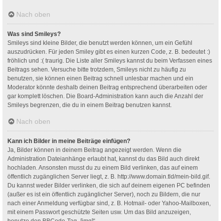
Nach oben
Was sind Smileys?
Smileys sind kleine Bilder, die benutzt werden können, um ein Gefühl
auszudrücken. Für jeden Smiley gibt es einen kurzen Code, z. B. bedeutet :)
fröhlich und :( traurig. Die Liste aller Smileys kannst du beim Verfassen eines
Beitrags sehen. Versuche bitte trotzdem, Smileys nicht zu häufig zu
benutzen, sie können einen Beitrag schnell unlesbar machen und ein
Moderator könnte deshalb deinen Beitrag entsprechend überarbeiten oder
gar komplett löschen. Die Board-Administration kann auch die Anzahl der
Smileys begrenzen, die du in einem Beitrag benutzen kannst.
Nach oben
Kann ich Bilder in meine Beiträge einfügen?
Ja, Bilder können in deinem Beitrag angezeigt werden. Wenn die
Administration Dateianhänge erlaubt hat, kannst du das Bild auch direkt
hochladen. Ansonsten musst du zu einem Bild verlinken, das auf einem
öffentlich zugänglichen Server liegt, z. B. http://www.domain.tld/mein-bild.gif.
Du kannst weder Bilder verlinken, die sich auf deinem eigenen PC befinden
(außer es ist ein öffentlich zugänglicher Server), noch zu Bildern, die nur
nach einer Anmeldung verfügbar sind, z. B. Hotmail- oder Yahoo-Mailboxen,
mit einem Passwort geschützte Seiten usw. Um das Bild anzuzeigen,
benutze den BBCode-Tag „[img]“.