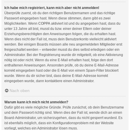
Ich habe mich registriert, kann mich aber nicht anmelden!
Überprüfe zuerst, ob du den richtigen Benutzernamen und das richtige
Passwort eingegeben hast. Wenn diese stimmen, dann gibt es zwei
Möglichkeiten. Wenn
COPPA
aktiviert ist und du angegeben hast, dass du
unter 13 Jahre alt bist, musst du bzw. einer deiner Eltern oder deiner
Erziehungsberechtigten den Anweisungen folgen, die du erhalten hast.
Wenn dies nicht der Fall ist, muss dein Benutzerkonto vielleicht aktiviert
werden. Bei einigen Boards müssen alle neu angemeldeten Mitglieder erst
freigeschaltet werden – entweder musst du dies selbst erledigen oder ein
Administrator. Bei der Registrierung wurde dir mitgeteilt, ob eine Aktivierung
nötig ist oder nicht. Wenn du eine E-Mail erhalten hast, folge den dort
enthaltenen Anweisungen. Ansonsten prüfe, ob du deine E-Mail-Adresse
korrekt eingegeben hast oder die E-Mail von einem Spam-Filter blockiert
wurde. Wenn du dir sicher bist, dass deine E-Mail-Adresse korrekt
eingegeben wurde, dann kontaktiere einen Administrator.
Nach oben
Warum kann ich mich nicht anmelden?
Dafür gibt es viele mögliche Gründe. Prüfe zunächst, ob dein Benutzername
und dein Passwort richtig sind. Wenn dies der Fall ist, wende dich an einen
Board-Administrator, um sicherzugehen, dass du nicht gesperrt wurdest. Es
ist ebenfalls möglich, dass ein Konfigurationsproblem mit der Website
vorliegt, welches ein Administrator lösen muss.