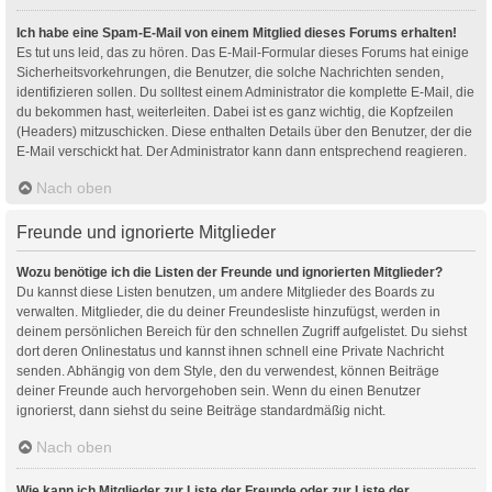
Ich habe eine Spam-E-Mail von einem Mitglied dieses Forums erhalten!
Es tut uns leid, das zu hören. Das E-Mail-Formular dieses Forums hat einige
Sicherheitsvorkehrungen, die Benutzer, die solche Nachrichten senden,
identifizieren sollen. Du solltest einem Administrator die komplette E-Mail, die
du bekommen hast, weiterleiten. Dabei ist es ganz wichtig, die Kopfzeilen
(Headers) mitzuschicken. Diese enthalten Details über den Benutzer, der die
E-Mail verschickt hat. Der Administrator kann dann entsprechend reagieren.
Nach oben
Freunde und ignorierte Mitglieder
Wozu benötige ich die Listen der Freunde und ignorierten Mitglieder?
Du kannst diese Listen benutzen, um andere Mitglieder des Boards zu
verwalten. Mitglieder, die du deiner Freundesliste hinzufügst, werden in
deinem persönlichen Bereich für den schnellen Zugriff aufgelistet. Du siehst
dort deren Onlinestatus und kannst ihnen schnell eine Private Nachricht
senden. Abhängig von dem Style, den du verwendest, können Beiträge
deiner Freunde auch hervorgehoben sein. Wenn du einen Benutzer
ignorierst, dann siehst du seine Beiträge standardmäßig nicht.
Nach oben
Wie kann ich Mitglieder zur Liste der Freunde oder zur Liste der