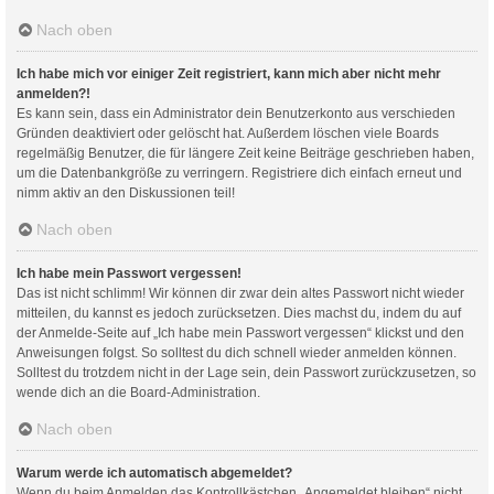
Nach oben
Ich habe mich vor einiger Zeit registriert, kann mich aber nicht mehr
anmelden?!
Es kann sein, dass ein Administrator dein Benutzerkonto aus verschieden
Gründen deaktiviert oder gelöscht hat. Außerdem löschen viele Boards
regelmäßig Benutzer, die für längere Zeit keine Beiträge geschrieben haben,
um die Datenbankgröße zu verringern. Registriere dich einfach erneut und
nimm aktiv an den Diskussionen teil!
Nach oben
Ich habe mein Passwort vergessen!
Das ist nicht schlimm! Wir können dir zwar dein altes Passwort nicht wieder
mitteilen, du kannst es jedoch zurücksetzen. Dies machst du, indem du auf
der Anmelde-Seite auf „Ich habe mein Passwort vergessen“ klickst und den
Anweisungen folgst. So solltest du dich schnell wieder anmelden können.
Solltest du trotzdem nicht in der Lage sein, dein Passwort zurückzusetzen, so
wende dich an die Board-Administration.
Nach oben
Warum werde ich automatisch abgemeldet?
Wenn du beim Anmelden das Kontrollkästchen „Angemeldet bleiben“ nicht