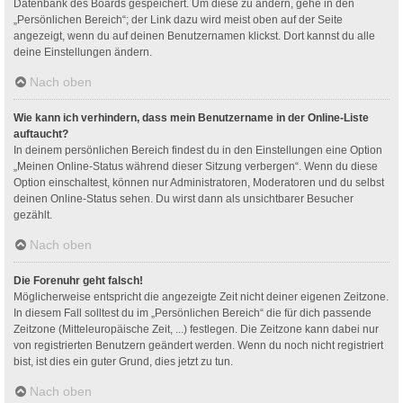
Datenbank des Boards gespeichert. Um diese zu ändern, gehe in den
„Persönlichen Bereich“; der Link dazu wird meist oben auf der Seite
angezeigt, wenn du auf deinen Benutzernamen klickst. Dort kannst du alle
deine Einstellungen ändern.
Nach oben
Wie kann ich verhindern, dass mein Benutzername in der Online-Liste
auftaucht?
In deinem persönlichen Bereich findest du in den Einstellungen eine Option
„Meinen Online-Status während dieser Sitzung verbergen“. Wenn du diese
Option einschaltest, können nur Administratoren, Moderatoren und du selbst
deinen Online-Status sehen. Du wirst dann als unsichtbarer Besucher
gezählt.
Nach oben
Die Forenuhr geht falsch!
Möglicherweise entspricht die angezeigte Zeit nicht deiner eigenen Zeitzone.
In diesem Fall solltest du im „Persönlichen Bereich“ die für dich passende
Zeitzone (Mitteleuropäische Zeit, ...) festlegen. Die Zeitzone kann dabei nur
von registrierten Benutzern geändert werden. Wenn du noch nicht registriert
bist, ist dies ein guter Grund, dies jetzt zu tun.
Nach oben