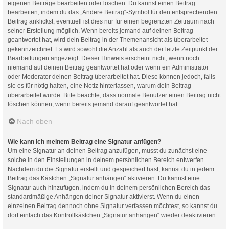
eigenen Beiträge bearbeiten oder löschen. Du kannst einen Beitrag
bearbeiten, indem du das „Ändere Beitrag“-Symbol für den entsprechenden
Beitrag anklickst; eventuell ist dies nur für einen begrenzten Zeitraum nach
seiner Erstellung möglich. Wenn bereits jemand auf deinen Beitrag
geantwortet hat, wird dein Beitrag in der Themenansicht als überarbeitet
gekennzeichnet. Es wird sowohl die Anzahl als auch der letzte Zeitpunkt der
Bearbeitungen angezeigt. Dieser Hinweis erscheint nicht, wenn noch
niemand auf deinen Beitrag geantwortet hat oder wenn ein Administrator
oder Moderator deinen Beitrag überarbeitet hat. Diese können jedoch, falls
sie es für nötig halten, eine Notiz hinterlassen, warum dein Beitrag
überarbeitet wurde. Bitte beachte, dass normale Benutzer einen Beitrag nicht
löschen können, wenn bereits jemand darauf geantwortet hat.
Nach oben
Wie kann ich meinem Beitrag eine Signatur anfügen?
Um eine Signatur an deinen Beitrag anzufügen, musst du zunächst eine
solche in den Einstellungen in deinem persönlichen Bereich entwerfen.
Nachdem du die Signatur erstellt und gespeichert hast, kannst du in jedem
Beitrag das Kästchen „Signatur anhängen“ aktivieren. Du kannst eine
Signatur auch hinzufügen, indem du in deinem persönlichen Bereich das
standardmäßige Anhängen deiner Signatur aktivierst. Wenn du einen
einzelnen Beitrag dennoch ohne Signatur verfassen möchtest, so kannst du
dort einfach das Kontrollkästchen „Signatur anhängen“ wieder deaktivieren.