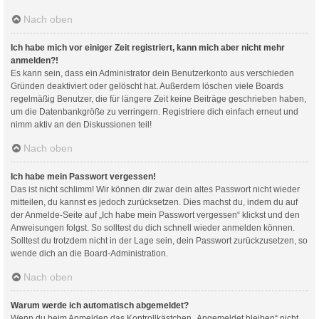
Nach oben
Ich habe mich vor einiger Zeit registriert, kann mich aber nicht mehr
anmelden?!
Es kann sein, dass ein Administrator dein Benutzerkonto aus verschieden
Gründen deaktiviert oder gelöscht hat. Außerdem löschen viele Boards
regelmäßig Benutzer, die für längere Zeit keine Beiträge geschrieben haben,
um die Datenbankgröße zu verringern. Registriere dich einfach erneut und
nimm aktiv an den Diskussionen teil!
Nach oben
Ich habe mein Passwort vergessen!
Das ist nicht schlimm! Wir können dir zwar dein altes Passwort nicht wieder
mitteilen, du kannst es jedoch zurücksetzen. Dies machst du, indem du auf
der Anmelde-Seite auf „Ich habe mein Passwort vergessen“ klickst und den
Anweisungen folgst. So solltest du dich schnell wieder anmelden können.
Solltest du trotzdem nicht in der Lage sein, dein Passwort zurückzusetzen, so
wende dich an die Board-Administration.
Nach oben
Warum werde ich automatisch abgemeldet?
Wenn du beim Anmelden das Kontrollkästchen „Angemeldet bleiben“ nicht