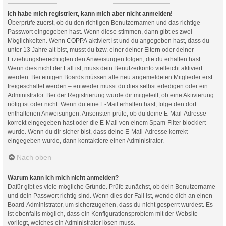
Ich habe mich registriert, kann mich aber nicht anmelden!
Überprüfe zuerst, ob du den richtigen Benutzernamen und das richtige
Passwort eingegeben hast. Wenn diese stimmen, dann gibt es zwei
Möglichkeiten. Wenn
COPPA
aktiviert ist und du angegeben hast, dass du
unter 13 Jahre alt bist, musst du bzw. einer deiner Eltern oder deiner
Erziehungsberechtigten den Anweisungen folgen, die du erhalten hast.
Wenn dies nicht der Fall ist, muss dein Benutzerkonto vielleicht aktiviert
werden. Bei einigen Boards müssen alle neu angemeldeten Mitglieder erst
freigeschaltet werden – entweder musst du dies selbst erledigen oder ein
Administrator. Bei der Registrierung wurde dir mitgeteilt, ob eine Aktivierung
nötig ist oder nicht. Wenn du eine E-Mail erhalten hast, folge den dort
enthaltenen Anweisungen. Ansonsten prüfe, ob du deine E-Mail-Adresse
korrekt eingegeben hast oder die E-Mail von einem Spam-Filter blockiert
wurde. Wenn du dir sicher bist, dass deine E-Mail-Adresse korrekt
eingegeben wurde, dann kontaktiere einen Administrator.
Nach oben
Warum kann ich mich nicht anmelden?
Dafür gibt es viele mögliche Gründe. Prüfe zunächst, ob dein Benutzername
und dein Passwort richtig sind. Wenn dies der Fall ist, wende dich an einen
Board-Administrator, um sicherzugehen, dass du nicht gesperrt wurdest. Es
ist ebenfalls möglich, dass ein Konfigurationsproblem mit der Website
vorliegt, welches ein Administrator lösen muss.