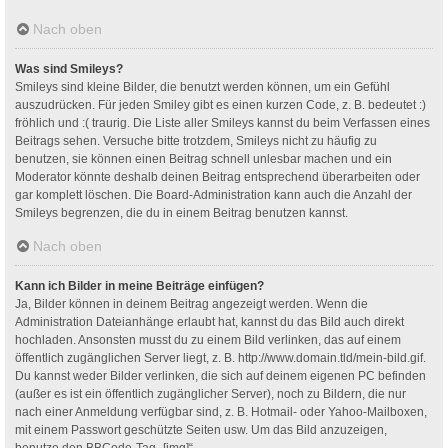
Nach oben
Was sind Smileys?
Smileys sind kleine Bilder, die benutzt werden können, um ein Gefühl
auszudrücken. Für jeden Smiley gibt es einen kurzen Code, z. B. bedeutet :)
fröhlich und :( traurig. Die Liste aller Smileys kannst du beim Verfassen eines
Beitrags sehen. Versuche bitte trotzdem, Smileys nicht zu häufig zu
benutzen, sie können einen Beitrag schnell unlesbar machen und ein
Moderator könnte deshalb deinen Beitrag entsprechend überarbeiten oder
gar komplett löschen. Die Board-Administration kann auch die Anzahl der
Smileys begrenzen, die du in einem Beitrag benutzen kannst.
Nach oben
Kann ich Bilder in meine Beiträge einfügen?
Ja, Bilder können in deinem Beitrag angezeigt werden. Wenn die
Administration Dateianhänge erlaubt hat, kannst du das Bild auch direkt
hochladen. Ansonsten musst du zu einem Bild verlinken, das auf einem
öffentlich zugänglichen Server liegt, z. B. http://www.domain.tld/mein-bild.gif.
Du kannst weder Bilder verlinken, die sich auf deinem eigenen PC befinden
(außer es ist ein öffentlich zugänglicher Server), noch zu Bildern, die nur
nach einer Anmeldung verfügbar sind, z. B. Hotmail- oder Yahoo-Mailboxen,
mit einem Passwort geschützte Seiten usw. Um das Bild anzuzeigen,
benutze den BBCode-Tag „[img]“.