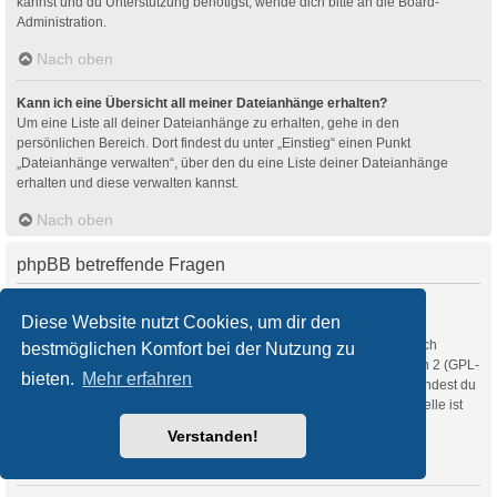
kannst und du Unterstützung benötigst, wende dich bitte an die Board-
Administration.
Nach oben
Kann ich eine Übersicht all meiner Dateianhänge erhalten?
Um eine Liste all deiner Dateianhänge zu erhalten, gehe in den
persönlichen Bereich. Dort findest du unter „Einstieg“ einen Punkt
„Dateianhänge verwalten“, über den du eine Liste deiner Dateianhänge
erhalten und diese verwalten kannst.
Nach oben
phpBB betreffende Fragen
Wer hat diese Forensoftware entwickelt?
Diese Website nutzt Cookies, um dir den
Diese Software (in ihrer unmodifizierten Fassung) wurde von
phpBB Limited
entwickelt und veröffentlicht. Sie ist urheberrechtlich
bestmöglichen Komfort bei der Nutzung zu
geschützt. Sie wurde unter der GNU General Public License, Version 2 (GPL-
bieten.
Mehr erfahren
2.0) veröffentlicht und kann frei vertrieben werden. Weitere Details findest du
auf der Seite von phpBB Limited
. Eine deutschsprachige Anlaufstelle ist
unter
phpBB.de
zu finden.
Verstanden!
Nach oben