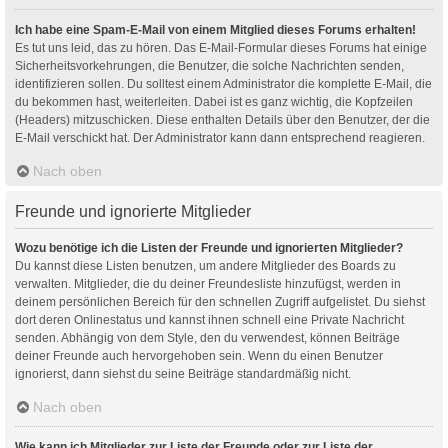
Ich habe eine Spam-E-Mail von einem Mitglied dieses Forums erhalten!
Es tut uns leid, das zu hören. Das E-Mail-Formular dieses Forums hat einige
Sicherheitsvorkehrungen, die Benutzer, die solche Nachrichten senden,
identifizieren sollen. Du solltest einem Administrator die komplette E-Mail, die
du bekommen hast, weiterleiten. Dabei ist es ganz wichtig, die Kopfzeilen
(Headers) mitzuschicken. Diese enthalten Details über den Benutzer, der die
E-Mail verschickt hat. Der Administrator kann dann entsprechend reagieren.
Nach oben
Freunde und ignorierte Mitglieder
Wozu benötige ich die Listen der Freunde und ignorierten Mitglieder?
Du kannst diese Listen benutzen, um andere Mitglieder des Boards zu
verwalten. Mitglieder, die du deiner Freundesliste hinzufügst, werden in
deinem persönlichen Bereich für den schnellen Zugriff aufgelistet. Du siehst
dort deren Onlinestatus und kannst ihnen schnell eine Private Nachricht
senden. Abhängig von dem Style, den du verwendest, können Beiträge
deiner Freunde auch hervorgehoben sein. Wenn du einen Benutzer
ignorierst, dann siehst du seine Beiträge standardmäßig nicht.
Nach oben
Wie kann ich Mitglieder zur Liste der Freunde oder zur Liste der