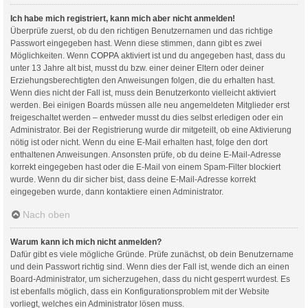
Ich habe mich registriert, kann mich aber nicht anmelden!
Überprüfe zuerst, ob du den richtigen Benutzernamen und das richtige
Passwort eingegeben hast. Wenn diese stimmen, dann gibt es zwei
Möglichkeiten. Wenn
COPPA
aktiviert ist und du angegeben hast, dass du
unter 13 Jahre alt bist, musst du bzw. einer deiner Eltern oder deiner
Erziehungsberechtigten den Anweisungen folgen, die du erhalten hast.
Wenn dies nicht der Fall ist, muss dein Benutzerkonto vielleicht aktiviert
werden. Bei einigen Boards müssen alle neu angemeldeten Mitglieder erst
freigeschaltet werden – entweder musst du dies selbst erledigen oder ein
Administrator. Bei der Registrierung wurde dir mitgeteilt, ob eine Aktivierung
nötig ist oder nicht. Wenn du eine E-Mail erhalten hast, folge den dort
enthaltenen Anweisungen. Ansonsten prüfe, ob du deine E-Mail-Adresse
korrekt eingegeben hast oder die E-Mail von einem Spam-Filter blockiert
wurde. Wenn du dir sicher bist, dass deine E-Mail-Adresse korrekt
eingegeben wurde, dann kontaktiere einen Administrator.
Nach oben
Warum kann ich mich nicht anmelden?
Dafür gibt es viele mögliche Gründe. Prüfe zunächst, ob dein Benutzername
und dein Passwort richtig sind. Wenn dies der Fall ist, wende dich an einen
Board-Administrator, um sicherzugehen, dass du nicht gesperrt wurdest. Es
ist ebenfalls möglich, dass ein Konfigurationsproblem mit der Website
vorliegt, welches ein Administrator lösen muss.