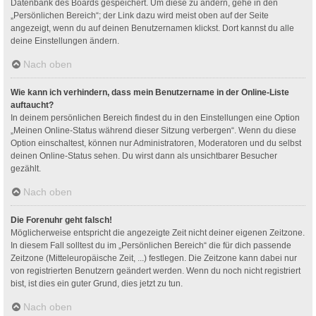
Datenbank des Boards gespeichert. Um diese zu ändern, gehe in den
„Persönlichen Bereich“; der Link dazu wird meist oben auf der Seite
angezeigt, wenn du auf deinen Benutzernamen klickst. Dort kannst du alle
deine Einstellungen ändern.
Nach oben
Wie kann ich verhindern, dass mein Benutzername in der Online-Liste
auftaucht?
In deinem persönlichen Bereich findest du in den Einstellungen eine Option
„Meinen Online-Status während dieser Sitzung verbergen“. Wenn du diese
Option einschaltest, können nur Administratoren, Moderatoren und du selbst
deinen Online-Status sehen. Du wirst dann als unsichtbarer Besucher
gezählt.
Nach oben
Die Forenuhr geht falsch!
Möglicherweise entspricht die angezeigte Zeit nicht deiner eigenen Zeitzone.
In diesem Fall solltest du im „Persönlichen Bereich“ die für dich passende
Zeitzone (Mitteleuropäische Zeit, ...) festlegen. Die Zeitzone kann dabei nur
von registrierten Benutzern geändert werden. Wenn du noch nicht registriert
bist, ist dies ein guter Grund, dies jetzt zu tun.
Nach oben