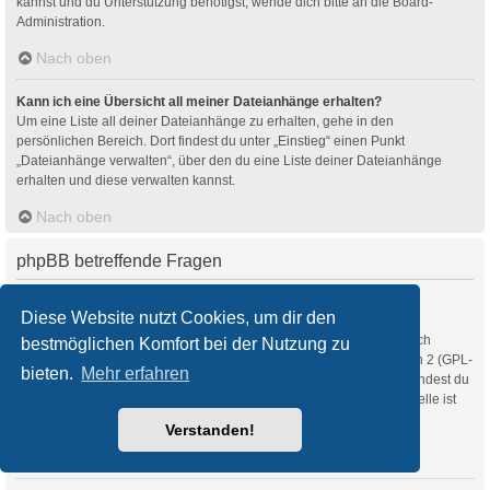
kannst und du Unterstützung benötigst, wende dich bitte an die Board-
Administration.
Nach oben
Kann ich eine Übersicht all meiner Dateianhänge erhalten?
Um eine Liste all deiner Dateianhänge zu erhalten, gehe in den
persönlichen Bereich. Dort findest du unter „Einstieg“ einen Punkt
„Dateianhänge verwalten“, über den du eine Liste deiner Dateianhänge
erhalten und diese verwalten kannst.
Nach oben
phpBB betreffende Fragen
Wer hat diese Forensoftware entwickelt?
Diese Website nutzt Cookies, um dir den
Diese Software (in ihrer unmodifizierten Fassung) wurde von
phpBB Limited
entwickelt und veröffentlicht. Sie ist urheberrechtlich
bestmöglichen Komfort bei der Nutzung zu
geschützt. Sie wurde unter der GNU General Public License, Version 2 (GPL-
bieten.
Mehr erfahren
2.0) veröffentlicht und kann frei vertrieben werden. Weitere Details findest du
auf der Seite von phpBB Limited
. Eine deutschsprachige Anlaufstelle ist
unter
phpBB.de
zu finden.
Verstanden!
Nach oben