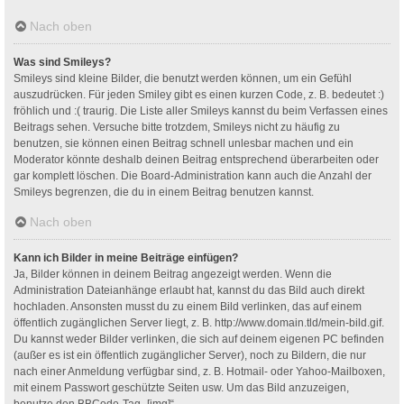
Nach oben
Was sind Smileys?
Smileys sind kleine Bilder, die benutzt werden können, um ein Gefühl
auszudrücken. Für jeden Smiley gibt es einen kurzen Code, z. B. bedeutet :)
fröhlich und :( traurig. Die Liste aller Smileys kannst du beim Verfassen eines
Beitrags sehen. Versuche bitte trotzdem, Smileys nicht zu häufig zu
benutzen, sie können einen Beitrag schnell unlesbar machen und ein
Moderator könnte deshalb deinen Beitrag entsprechend überarbeiten oder
gar komplett löschen. Die Board-Administration kann auch die Anzahl der
Smileys begrenzen, die du in einem Beitrag benutzen kannst.
Nach oben
Kann ich Bilder in meine Beiträge einfügen?
Ja, Bilder können in deinem Beitrag angezeigt werden. Wenn die
Administration Dateianhänge erlaubt hat, kannst du das Bild auch direkt
hochladen. Ansonsten musst du zu einem Bild verlinken, das auf einem
öffentlich zugänglichen Server liegt, z. B. http://www.domain.tld/mein-bild.gif.
Du kannst weder Bilder verlinken, die sich auf deinem eigenen PC befinden
(außer es ist ein öffentlich zugänglicher Server), noch zu Bildern, die nur
nach einer Anmeldung verfügbar sind, z. B. Hotmail- oder Yahoo-Mailboxen,
mit einem Passwort geschützte Seiten usw. Um das Bild anzuzeigen,
benutze den BBCode-Tag „[img]“.