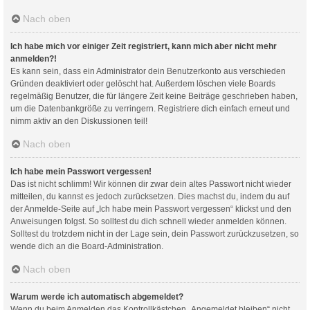
Nach oben
Ich habe mich vor einiger Zeit registriert, kann mich aber nicht mehr
anmelden?!
Es kann sein, dass ein Administrator dein Benutzerkonto aus verschieden
Gründen deaktiviert oder gelöscht hat. Außerdem löschen viele Boards
regelmäßig Benutzer, die für längere Zeit keine Beiträge geschrieben haben,
um die Datenbankgröße zu verringern. Registriere dich einfach erneut und
nimm aktiv an den Diskussionen teil!
Nach oben
Ich habe mein Passwort vergessen!
Das ist nicht schlimm! Wir können dir zwar dein altes Passwort nicht wieder
mitteilen, du kannst es jedoch zurücksetzen. Dies machst du, indem du auf
der Anmelde-Seite auf „Ich habe mein Passwort vergessen“ klickst und den
Anweisungen folgst. So solltest du dich schnell wieder anmelden können.
Solltest du trotzdem nicht in der Lage sein, dein Passwort zurückzusetzen, so
wende dich an die Board-Administration.
Nach oben
Warum werde ich automatisch abgemeldet?
Wenn du beim Anmelden das Kontrollkästchen „Angemeldet bleiben“ nicht