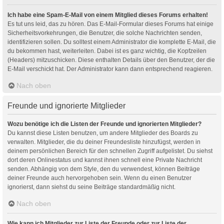
Ich habe eine Spam-E-Mail von einem Mitglied dieses Forums erhalten!
Es tut uns leid, das zu hören. Das E-Mail-Formular dieses Forums hat einige
Sicherheitsvorkehrungen, die Benutzer, die solche Nachrichten senden,
identifizieren sollen. Du solltest einem Administrator die komplette E-Mail, die
du bekommen hast, weiterleiten. Dabei ist es ganz wichtig, die Kopfzeilen
(Headers) mitzuschicken. Diese enthalten Details über den Benutzer, der die
E-Mail verschickt hat. Der Administrator kann dann entsprechend reagieren.
Nach oben
Freunde und ignorierte Mitglieder
Wozu benötige ich die Listen der Freunde und ignorierten Mitglieder?
Du kannst diese Listen benutzen, um andere Mitglieder des Boards zu
verwalten. Mitglieder, die du deiner Freundesliste hinzufügst, werden in
deinem persönlichen Bereich für den schnellen Zugriff aufgelistet. Du siehst
dort deren Onlinestatus und kannst ihnen schnell eine Private Nachricht
senden. Abhängig von dem Style, den du verwendest, können Beiträge
deiner Freunde auch hervorgehoben sein. Wenn du einen Benutzer
ignorierst, dann siehst du seine Beiträge standardmäßig nicht.
Nach oben
Wie kann ich Mitglieder zur Liste der Freunde oder zur Liste der