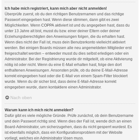
Ich habe mich registriert, kann mich aber nicht anmelden!
Überprüfe zuerst, ob du den richtigen Benutzernamen und das richtige
Passwort eingegeben hast. Wenn diese stimmen, dann gibt es zwei
Möglichkeiten. Wenn
COPPA
aktiviert ist und du angegeben hast, dass du
unter 13 Jahre alt bist, musst du bzw. einer deiner Eltern oder deiner
Erziehungsberechtigten den Anweisungen folgen, die du erhalten hast.
Wenn dies nicht der Fall ist, muss dein Benutzerkonto vielleicht aktiviert
werden. Bei einigen Boards müssen alle neu angemeldeten Mitglieder erst
freigeschaltet werden – entweder musst du dies selbst erledigen oder ein
Administrator. Bei der Registrierung wurde dir mitgeteilt, ob eine Aktivierung
nötig ist oder nicht. Wenn du eine E-Mail erhalten hast, folge den dort
enthaltenen Anweisungen. Ansonsten prüfe, ob du deine E-Mail-Adresse
korrekt eingegeben hast oder die E-Mail von einem Spam-Filter blockiert
wurde. Wenn du dir sicher bist, dass deine E-Mail-Adresse korrekt
eingegeben wurde, dann kontaktiere einen Administrator.
Nach oben
Warum kann ich mich nicht anmelden?
Dafür gibt es viele mögliche Gründe. Prüfe zunächst, ob dein Benutzername
und dein Passwort richtig sind. Wenn dies der Fall ist, wende dich an einen
Board-Administrator, um sicherzugehen, dass du nicht gesperrt wurdest. Es
ist ebenfalls möglich, dass ein Konfigurationsproblem mit der Website
vorliegt, welches ein Administrator lösen muss.