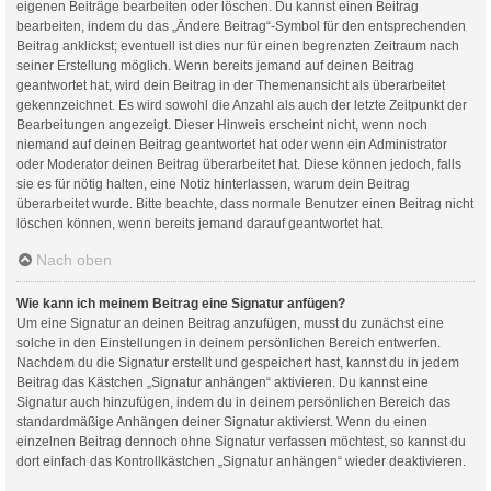
eigenen Beiträge bearbeiten oder löschen. Du kannst einen Beitrag
bearbeiten, indem du das „Ändere Beitrag“-Symbol für den entsprechenden
Beitrag anklickst; eventuell ist dies nur für einen begrenzten Zeitraum nach
seiner Erstellung möglich. Wenn bereits jemand auf deinen Beitrag
geantwortet hat, wird dein Beitrag in der Themenansicht als überarbeitet
gekennzeichnet. Es wird sowohl die Anzahl als auch der letzte Zeitpunkt der
Bearbeitungen angezeigt. Dieser Hinweis erscheint nicht, wenn noch
niemand auf deinen Beitrag geantwortet hat oder wenn ein Administrator
oder Moderator deinen Beitrag überarbeitet hat. Diese können jedoch, falls
sie es für nötig halten, eine Notiz hinterlassen, warum dein Beitrag
überarbeitet wurde. Bitte beachte, dass normale Benutzer einen Beitrag nicht
löschen können, wenn bereits jemand darauf geantwortet hat.
Nach oben
Wie kann ich meinem Beitrag eine Signatur anfügen?
Um eine Signatur an deinen Beitrag anzufügen, musst du zunächst eine
solche in den Einstellungen in deinem persönlichen Bereich entwerfen.
Nachdem du die Signatur erstellt und gespeichert hast, kannst du in jedem
Beitrag das Kästchen „Signatur anhängen“ aktivieren. Du kannst eine
Signatur auch hinzufügen, indem du in deinem persönlichen Bereich das
standardmäßige Anhängen deiner Signatur aktivierst. Wenn du einen
einzelnen Beitrag dennoch ohne Signatur verfassen möchtest, so kannst du
dort einfach das Kontrollkästchen „Signatur anhängen“ wieder deaktivieren.