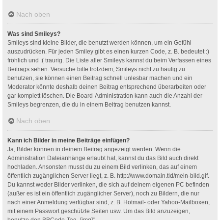
Nach oben
Was sind Smileys?
Smileys sind kleine Bilder, die benutzt werden können, um ein Gefühl
auszudrücken. Für jeden Smiley gibt es einen kurzen Code, z. B. bedeutet :)
fröhlich und :( traurig. Die Liste aller Smileys kannst du beim Verfassen eines
Beitrags sehen. Versuche bitte trotzdem, Smileys nicht zu häufig zu
benutzen, sie können einen Beitrag schnell unlesbar machen und ein
Moderator könnte deshalb deinen Beitrag entsprechend überarbeiten oder
gar komplett löschen. Die Board-Administration kann auch die Anzahl der
Smileys begrenzen, die du in einem Beitrag benutzen kannst.
Nach oben
Kann ich Bilder in meine Beiträge einfügen?
Ja, Bilder können in deinem Beitrag angezeigt werden. Wenn die
Administration Dateianhänge erlaubt hat, kannst du das Bild auch direkt
hochladen. Ansonsten musst du zu einem Bild verlinken, das auf einem
öffentlich zugänglichen Server liegt, z. B. http://www.domain.tld/mein-bild.gif.
Du kannst weder Bilder verlinken, die sich auf deinem eigenen PC befinden
(außer es ist ein öffentlich zugänglicher Server), noch zu Bildern, die nur
nach einer Anmeldung verfügbar sind, z. B. Hotmail- oder Yahoo-Mailboxen,
mit einem Passwort geschützte Seiten usw. Um das Bild anzuzeigen,
benutze den BBCode-Tag „[img]“.