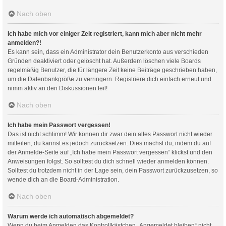
Nach oben
Ich habe mich vor einiger Zeit registriert, kann mich aber nicht mehr
anmelden?!
Es kann sein, dass ein Administrator dein Benutzerkonto aus verschieden
Gründen deaktiviert oder gelöscht hat. Außerdem löschen viele Boards
regelmäßig Benutzer, die für längere Zeit keine Beiträge geschrieben haben,
um die Datenbankgröße zu verringern. Registriere dich einfach erneut und
nimm aktiv an den Diskussionen teil!
Nach oben
Ich habe mein Passwort vergessen!
Das ist nicht schlimm! Wir können dir zwar dein altes Passwort nicht wieder
mitteilen, du kannst es jedoch zurücksetzen. Dies machst du, indem du auf
der Anmelde-Seite auf „Ich habe mein Passwort vergessen“ klickst und den
Anweisungen folgst. So solltest du dich schnell wieder anmelden können.
Solltest du trotzdem nicht in der Lage sein, dein Passwort zurückzusetzen, so
wende dich an die Board-Administration.
Nach oben
Warum werde ich automatisch abgemeldet?
Wenn du beim Anmelden das Kontrollkästchen „Angemeldet bleiben“ nicht