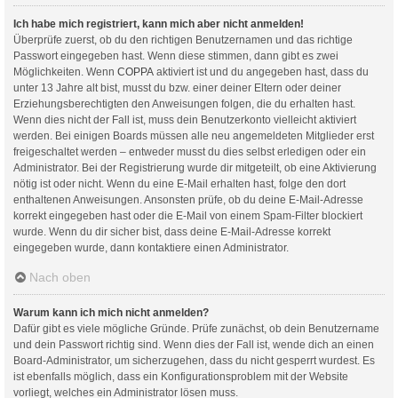
Ich habe mich registriert, kann mich aber nicht anmelden!
Überprüfe zuerst, ob du den richtigen Benutzernamen und das richtige
Passwort eingegeben hast. Wenn diese stimmen, dann gibt es zwei
Möglichkeiten. Wenn
COPPA
aktiviert ist und du angegeben hast, dass du
unter 13 Jahre alt bist, musst du bzw. einer deiner Eltern oder deiner
Erziehungsberechtigten den Anweisungen folgen, die du erhalten hast.
Wenn dies nicht der Fall ist, muss dein Benutzerkonto vielleicht aktiviert
werden. Bei einigen Boards müssen alle neu angemeldeten Mitglieder erst
freigeschaltet werden – entweder musst du dies selbst erledigen oder ein
Administrator. Bei der Registrierung wurde dir mitgeteilt, ob eine Aktivierung
nötig ist oder nicht. Wenn du eine E-Mail erhalten hast, folge den dort
enthaltenen Anweisungen. Ansonsten prüfe, ob du deine E-Mail-Adresse
korrekt eingegeben hast oder die E-Mail von einem Spam-Filter blockiert
wurde. Wenn du dir sicher bist, dass deine E-Mail-Adresse korrekt
eingegeben wurde, dann kontaktiere einen Administrator.
Nach oben
Warum kann ich mich nicht anmelden?
Dafür gibt es viele mögliche Gründe. Prüfe zunächst, ob dein Benutzername
und dein Passwort richtig sind. Wenn dies der Fall ist, wende dich an einen
Board-Administrator, um sicherzugehen, dass du nicht gesperrt wurdest. Es
ist ebenfalls möglich, dass ein Konfigurationsproblem mit der Website
vorliegt, welches ein Administrator lösen muss.