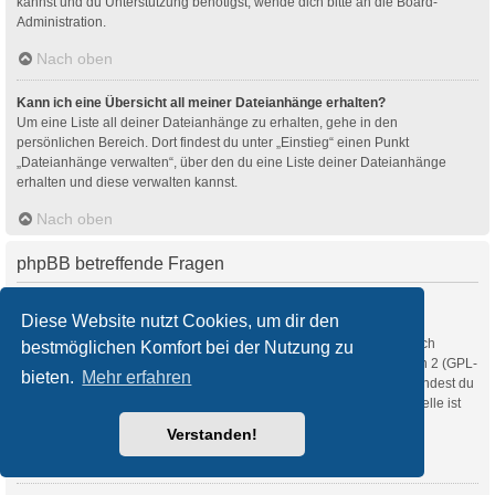
kannst und du Unterstützung benötigst, wende dich bitte an die Board-
Administration.
Nach oben
Kann ich eine Übersicht all meiner Dateianhänge erhalten?
Um eine Liste all deiner Dateianhänge zu erhalten, gehe in den
persönlichen Bereich. Dort findest du unter „Einstieg“ einen Punkt
„Dateianhänge verwalten“, über den du eine Liste deiner Dateianhänge
erhalten und diese verwalten kannst.
Nach oben
phpBB betreffende Fragen
Wer hat diese Forensoftware entwickelt?
Diese Website nutzt Cookies, um dir den
Diese Software (in ihrer unmodifizierten Fassung) wurde von
phpBB Limited
entwickelt und veröffentlicht. Sie ist urheberrechtlich
bestmöglichen Komfort bei der Nutzung zu
geschützt. Sie wurde unter der GNU General Public License, Version 2 (GPL-
bieten.
Mehr erfahren
2.0) veröffentlicht und kann frei vertrieben werden. Weitere Details findest du
auf der Seite von phpBB Limited
. Eine deutschsprachige Anlaufstelle ist
unter
phpBB.de
zu finden.
Verstanden!
Nach oben