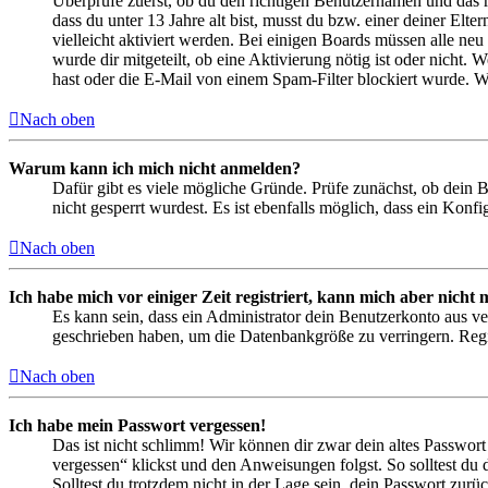
Überprüfe zuerst, ob du den richtigen Benutzernamen und das 
dass du unter 13 Jahre alt bist, musst du bzw. einer deiner Elt
vielleicht aktiviert werden. Bei einigen Boards müssen alle neu
wurde dir mitgeteilt, ob eine Aktivierung nötig ist oder nicht
hast oder die E-Mail von einem Spam-Filter blockiert wurde. We
Nach oben
Warum kann ich mich nicht anmelden?
Dafür gibt es viele mögliche Gründe. Prüfe zunächst, ob dein 
nicht gesperrt wurdest. Es ist ebenfalls möglich, dass ein Konf
Nach oben
Ich habe mich vor einiger Zeit registriert, kann mich aber nich
Es kann sein, dass ein Administrator dein Benutzerkonto aus ve
geschrieben haben, um die Datenbankgröße zu verringern. Regis
Nach oben
Ich habe mein Passwort vergessen!
Das ist nicht schlimm! Wir können dir zwar dein altes Passwort
vergessen“ klickst und den Anweisungen folgst. So solltest du
Solltest du trotzdem nicht in der Lage sein, dein Passwort zur