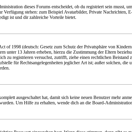
istration dieses Forums entscheidet, ob du registriert sein musst, um Be
zur Verfügung stehen: zum Beispiel Avatarbilder, Private Nachrichten, 
igt ist und dir zahlreiche Vorteile bietet.
t of 1998 (deutsch: Gesetz zum Schutz der Privatsphäre von Kindern i
ern unter 13 Jahren erheben, hierzu die Zustimmung der Eltern bezieh
dich zu registrieren versuchst, zutrifft, ziehe einen rechtlichen Beista
stelle für Rechtsangelegenheiten jeglicher Art ist; außer solchen, die
erden.
 komplett ausgeschaltet hat, damit sich keine neuen Benutzer mehr anm
 wurden. Um Hilfe zu erhalten, wende dich an die Board-Administratio