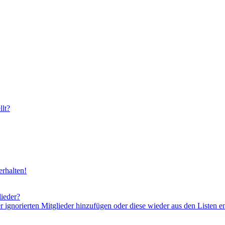
lt?
rhalten!
lieder?
er ignorierten Mitglieder hinzufügen oder diese wieder aus den Listen e