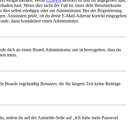
 zwei Möglichkeiten. Wenn
COPPA
aktiviert ist und du angegeben hast,
rhalten hast. Wenn dies nicht der Fall ist, muss dein Benutzerkonto
 dies selbst erledigen oder ein Administrator. Bei der Registrierung
ungen. Ansonsten prüfe, ob du deine E-Mail-Adresse korrekt eingegeben
urde, dann kontaktiere einen Administrator.
ende dich an einen Board-Administrator, um sicherzugehen, dass du
ösen muss.
le Boards regelmäßig Benutzer, die für längere Zeit keine Beiträge
t du, indem du auf der Anmelde-Seite auf „Ich habe mein Passwort