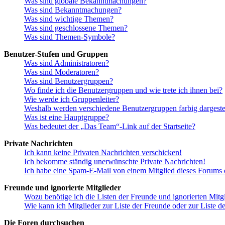
Was sind globale Bekanntmachungen?
Was sind Bekanntmachungen?
Was sind wichtige Themen?
Was sind geschlossene Themen?
Was sind Themen-Symbole?
Benutzer-Stufen und Gruppen
Was sind Administratoren?
Was sind Moderatoren?
Was sind Benutzergruppen?
Wo finde ich die Benutzergruppen und wie trete ich ihnen bei?
Wie werde ich Gruppenleiter?
Weshalb werden verschiedene Benutzergruppen farbig dargestel
Was ist eine Hauptgruppe?
Was bedeutet der „Das Team“-Link auf der Startseite?
Private Nachrichten
Ich kann keine Privaten Nachrichten verschicken!
Ich bekomme ständig unerwünschte Private Nachrichten!
Ich habe eine Spam-E-Mail von einem Mitglied dieses Forums e
Freunde und ignorierte Mitglieder
Wozu benötige ich die Listen der Freunde und ignorierten Mitg
Wie kann ich Mitglieder zur Liste der Freunde oder zur Liste d
Die Foren durchsuchen