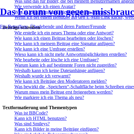
Was sind das für Bilder, die bei meinem Benutzernamen angez
Wie verwende ich einen Avatar?
Das Forum von gegen-missbrauc
Was ist mein Rang und wie kann ich ihn ändern?
Wenn ich bei einem Benutzer auf den E-Mail-Link klicke, werd
Für Betroffene, Überlebende und deren Partner/Freunde
Beiträge schreiben
Wie erstelle ich ein neues Thema oder eine Antwort?
Wie kann ich einen Beitrag bearbeiten oder löschen?
Wie kann ich meinem Beitrag eine Signatur anfügen?
Wie kann ich eine Umfrage erstellen?
Wieso kann ich nicht mehr Antwortmöglichkeiten erstellen?
Wie bearbeite oder lösche ich eine Umfrage?
Warum kann ich auf bestimmte Foren nicht zugreifen?
Weshalb kann ich keine Dateianhänge anfügen?
Weshalb wurde ich verwarnt?
Wie kann ich Beiträge den Moderatoren melden?
Was bewirkt die „Speichern“-Schaltfläche beim Schreiben eine
Warum muss mein Beitrag erst freigegeben werden?
Wie markiere ich ein Thema als neu?
Textformatierung und Thementypen
Was ist BBCode?
Kann ich HTML benutzen?
Was sind Smileys?
Kann ich Bilder in meine Beiträge einfügen?