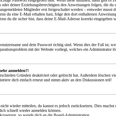
richtige Passwort eingegeben hast. Wenn diese stimmen, dann gibt es
ern oder deiner Erziehungsberechtigten den Anweisungen folgen, die du e
 angemeldeten Mitglieder erst freigeschaltet werden – entweder musst du
. Wenn du eine E-Mail erhalten hast, folge den dort enthaltenen Anweis
nn du dir sicher bist, dass deine E-Mail-Adresse korrekt eingegeben w
Benutzername und dein Passwort richtig sind. Wenn dies der Fall ist, w
igurationsproblem mit der Website vorliegt, welches ein Administrator l
t mehr anmelden?!
rschieden Gründen deaktiviert oder gelöscht hat. Außerdem löschen vie
triere dich einfach erneut und nimm aktiv an den Diskussionen teil!
 nicht wieder mitteilen, du kannst es jedoch zurücksetzen. Dies machs
 dich schnell wieder anmelden können.
ückzusetzen, so wende dich an die Board-Administration.