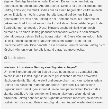
eigenen Beiträge bearbeiten oder löschen. Du kannst einen Beitrag
bearbeiten, indem du das „Ändere Beitrag“-Symbol für den entsprechenden
Beitrag anklickst; eventuell ist dies nur für einen begrenzten Zeitraum nach
seiner Erstellung möglich. Wenn bereits jemand auf deinen Beitrag
geantwortet hat, wird dein Beitrag in der Themenansicht als überarbeitet
gekennzeichnet. Es wird sowohl die Anzahl als auch der letzte Zeitpunkt der
Bearbeitungen angezeigt. Dieser Hinweis erscheint nicht, wenn noch
niemand auf deinen Beitrag geantwortet hat oder wenn ein Administrator
oder Moderator deinen Beitrag überarbeitet hat. Diese können jedoch, falls
sie es für nötig halten, eine Notiz hinterlassen, warum dein Beitrag
überarbeitet wurde. Bitte beachte, dass normale Benutzer einen Beitrag nicht
löschen können, wenn bereits jemand darauf geantwortet hat.
Nach oben
Wie kann ich meinem Beitrag eine Signatur anfügen?
Um eine Signatur an deinen Beitrag anzufügen, musst du zunächst eine
solche in den Einstellungen in deinem persönlichen Bereich entwerfen.
Nachdem du die Signatur erstellt und gespeichert hast, kannst du in jedem
Beitrag das Kästchen „Signatur anhängen“ aktivieren. Du kannst eine
Signatur auch hinzufügen, indem du in deinem persönlichen Bereich das
standardmäßige Anhängen deiner Signatur aktivierst. Wenn du einen
einzelnen Beitrag dennoch ohne Signatur verfassen möchtest, so kannst du
dort einfach das Kontrollkästchen „Signatur anhängen“ wieder deaktivieren.