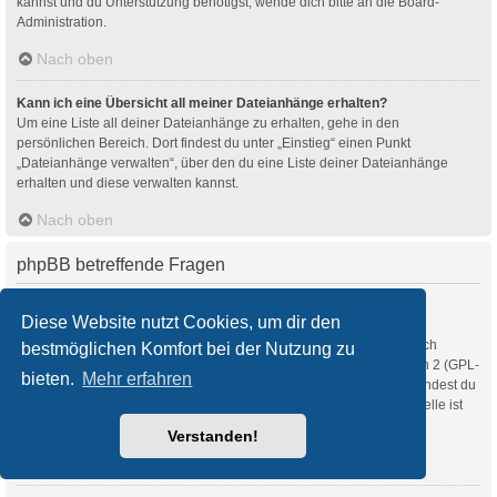
kannst und du Unterstützung benötigst, wende dich bitte an die Board-
Administration.
Nach oben
Kann ich eine Übersicht all meiner Dateianhänge erhalten?
Um eine Liste all deiner Dateianhänge zu erhalten, gehe in den
persönlichen Bereich. Dort findest du unter „Einstieg“ einen Punkt
„Dateianhänge verwalten“, über den du eine Liste deiner Dateianhänge
erhalten und diese verwalten kannst.
Nach oben
phpBB betreffende Fragen
Wer hat diese Forensoftware entwickelt?
Diese Website nutzt Cookies, um dir den
Diese Software (in ihrer unmodifizierten Fassung) wurde von
phpBB Limited
entwickelt und veröffentlicht. Sie ist urheberrechtlich
bestmöglichen Komfort bei der Nutzung zu
geschützt. Sie wurde unter der GNU General Public License, Version 2 (GPL-
bieten.
Mehr erfahren
2.0) veröffentlicht und kann frei vertrieben werden. Weitere Details findest du
auf der Seite von phpBB Limited
. Eine deutschsprachige Anlaufstelle ist
unter
phpBB.de
zu finden.
Verstanden!
Nach oben