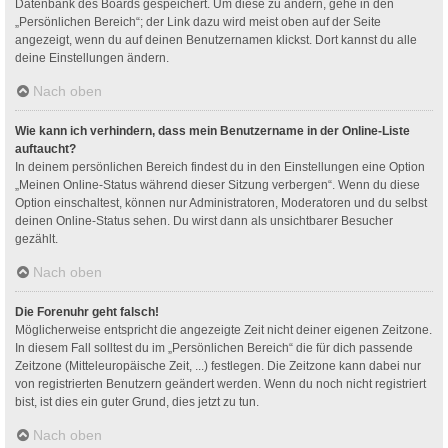
Datenbank des Boards gespeichert. Um diese zu ändern, gehe in den
„Persönlichen Bereich“; der Link dazu wird meist oben auf der Seite
angezeigt, wenn du auf deinen Benutzernamen klickst. Dort kannst du alle
deine Einstellungen ändern.
Nach oben
Wie kann ich verhindern, dass mein Benutzername in der Online-Liste
auftaucht?
In deinem persönlichen Bereich findest du in den Einstellungen eine Option
„Meinen Online-Status während dieser Sitzung verbergen“. Wenn du diese
Option einschaltest, können nur Administratoren, Moderatoren und du selbst
deinen Online-Status sehen. Du wirst dann als unsichtbarer Besucher
gezählt.
Nach oben
Die Forenuhr geht falsch!
Möglicherweise entspricht die angezeigte Zeit nicht deiner eigenen Zeitzone.
In diesem Fall solltest du im „Persönlichen Bereich“ die für dich passende
Zeitzone (Mitteleuropäische Zeit, ...) festlegen. Die Zeitzone kann dabei nur
von registrierten Benutzern geändert werden. Wenn du noch nicht registriert
bist, ist dies ein guter Grund, dies jetzt zu tun.
Nach oben