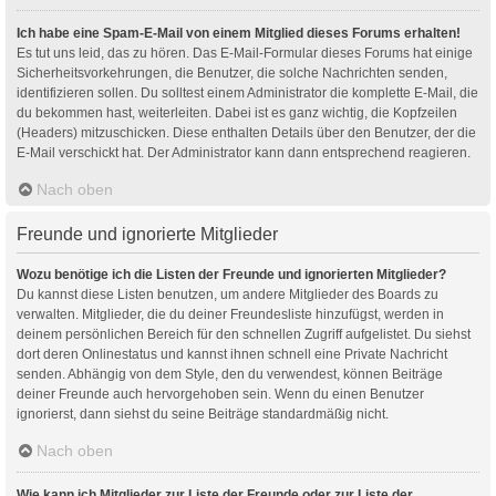
Ich habe eine Spam-E-Mail von einem Mitglied dieses Forums erhalten!
Es tut uns leid, das zu hören. Das E-Mail-Formular dieses Forums hat einige
Sicherheitsvorkehrungen, die Benutzer, die solche Nachrichten senden,
identifizieren sollen. Du solltest einem Administrator die komplette E-Mail, die
du bekommen hast, weiterleiten. Dabei ist es ganz wichtig, die Kopfzeilen
(Headers) mitzuschicken. Diese enthalten Details über den Benutzer, der die
E-Mail verschickt hat. Der Administrator kann dann entsprechend reagieren.
Nach oben
Freunde und ignorierte Mitglieder
Wozu benötige ich die Listen der Freunde und ignorierten Mitglieder?
Du kannst diese Listen benutzen, um andere Mitglieder des Boards zu
verwalten. Mitglieder, die du deiner Freundesliste hinzufügst, werden in
deinem persönlichen Bereich für den schnellen Zugriff aufgelistet. Du siehst
dort deren Onlinestatus und kannst ihnen schnell eine Private Nachricht
senden. Abhängig von dem Style, den du verwendest, können Beiträge
deiner Freunde auch hervorgehoben sein. Wenn du einen Benutzer
ignorierst, dann siehst du seine Beiträge standardmäßig nicht.
Nach oben
Wie kann ich Mitglieder zur Liste der Freunde oder zur Liste der