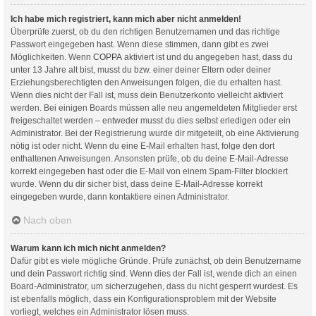
Ich habe mich registriert, kann mich aber nicht anmelden!
Überprüfe zuerst, ob du den richtigen Benutzernamen und das richtige
Passwort eingegeben hast. Wenn diese stimmen, dann gibt es zwei
Möglichkeiten. Wenn
COPPA
aktiviert ist und du angegeben hast, dass du
unter 13 Jahre alt bist, musst du bzw. einer deiner Eltern oder deiner
Erziehungsberechtigten den Anweisungen folgen, die du erhalten hast.
Wenn dies nicht der Fall ist, muss dein Benutzerkonto vielleicht aktiviert
werden. Bei einigen Boards müssen alle neu angemeldeten Mitglieder erst
freigeschaltet werden – entweder musst du dies selbst erledigen oder ein
Administrator. Bei der Registrierung wurde dir mitgeteilt, ob eine Aktivierung
nötig ist oder nicht. Wenn du eine E-Mail erhalten hast, folge den dort
enthaltenen Anweisungen. Ansonsten prüfe, ob du deine E-Mail-Adresse
korrekt eingegeben hast oder die E-Mail von einem Spam-Filter blockiert
wurde. Wenn du dir sicher bist, dass deine E-Mail-Adresse korrekt
eingegeben wurde, dann kontaktiere einen Administrator.
Nach oben
Warum kann ich mich nicht anmelden?
Dafür gibt es viele mögliche Gründe. Prüfe zunächst, ob dein Benutzername
und dein Passwort richtig sind. Wenn dies der Fall ist, wende dich an einen
Board-Administrator, um sicherzugehen, dass du nicht gesperrt wurdest. Es
ist ebenfalls möglich, dass ein Konfigurationsproblem mit der Website
vorliegt, welches ein Administrator lösen muss.