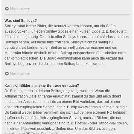
Nach oben
Was sind Smileys?
Smileys sind kleine Bilder, die benutzt werden können, um ein Gefühl
auszudrücken. Für jeden Smiley gibt es einen kurzen Code, z. B. bedeutet :)
fröhlich und :( traurig. Die Liste aller Smileys kannst du beim Verfassen eines
Beitrags sehen. Versuche bitte trotzdem, Smileys nicht zu häufig zu
benutzen, sie können einen Beitrag schnell unlesbar machen und ein
Moderator könnte deshalb deinen Beitrag entsprechend überarbeiten oder
gar komplett löschen. Die Board-Administration kann auch die Anzahl der
Smileys begrenzen, die du in einem Beitrag benutzen kannst.
Nach oben
Kann ich Bilder in meine Beiträge einfügen?
Ja, Bilder können in deinem Beitrag angezeigt werden. Wenn die
Administration Dateianhänge erlaubt hat, kannst du das Bild auch direkt
hochladen. Ansonsten musst du zu einem Bild verlinken, das auf einem
öffentlich zugänglichen Server liegt, z. B. http://www.domain.tld/mein-bild.gif.
Du kannst weder Bilder verlinken, die sich auf deinem eigenen PC befinden
(außer es ist ein öffentlich zugänglicher Server), noch zu Bildern, die nur
nach einer Anmeldung verfügbar sind, z. B. Hotmail- oder Yahoo-Mailboxen,
mit einem Passwort geschützte Seiten usw. Um das Bild anzuzeigen,
benutze den BBCode-Tag „[img]“.