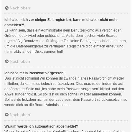
Nach oben
Ich habe mich vor einiger Zeit registriert, kann mich aber nicht mehr
anmelden?!
Es kann sein, dass ein Administrator dein Benutzerkonto aus verschieden
Gründen deaktiviert oder gelöscht hat. Außerdem löschen viele Boards
regelmäßig Benutzer, die für längere Zeit keine Beiträge geschrieben haben,
um die Datenbankgröße zu verringern. Registriere dich einfach erneut und
nimm aktiv an den Diskussionen teil!
Nach oben
Ich habe mein Passwort vergessen!
Das ist nicht schlimm! Wir können dir zwar dein altes Passwort nicht wieder
mitteilen, du kannst es jedoch zurücksetzen. Dies machst du, indem du auf
der Anmelde-Seite auf „Ich habe mein Passwort vergessen“ klickst und den
Anweisungen folgst. So solltest du dich schnell wieder anmelden können.
Solltest du trotzdem nicht in der Lage sein, dein Passwort zurückzusetzen, so
wende dich an die Board-Administration.
Nach oben
Warum werde ich automatisch abgemeldet?
Wenn du beim Anmelden das Kontrollkästchen „Angemeldet bleiben“ nicht