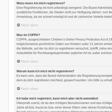
Wozu muss ich mich registrieren?
Eine Registrierung ist nicht unbedingt zwingend. Die Board-Administratio
zusätzliche Funktionen, die Gästen nicht zur Verfügung stehen: zum Bei
Anmeldung, da sie schnell erledigt ist und dir zahlreiche Vorteile bietet
Nach oben
Was ist COPPA?
COPPA, ausgeschrieben Children’s Online Privacy Protection Act of 199
möglicherweise persönliche Daten von Kindern unter 13 Jahren erhebe
die Website, auf der du dich zu registrieren versuchst, zutrifft, zieh
Anlaufstelle für Rechtsangelegenheiten jeglicher Art ist; außer solch
Nach oben
Warum kann ich mich nicht registrieren?
Es kann sein, dass die Board-Administration die Registrierung kompl
dem du dich registrieren möchtest, gesperrt wurden. Um Hilfe zu erhal
Nach oben
Ich habe mich registriert, kann mich aber nicht anmelden!
Überprüfe zuerst, ob du den richtigen Benutzernamen und das richti
Jahre alt bist, musst du bzw. einer deiner Eltern oder deiner Erziehung
Boards müssen alle neu angemeldeten Mitglieder erst freigeschaltet werd