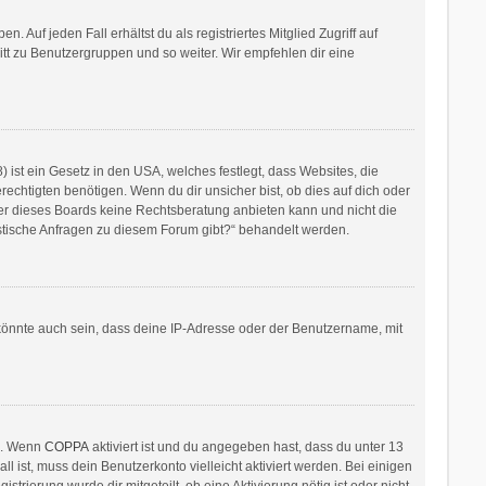
 Auf jeden Fall erhältst du als registriertes Mitglied Zugriff auf
ritt zu Benutzergruppen und so weiter. Wir empfehlen dir eine
ist ein Gesetz in den USA, welches festlegt, dass Websites, die
htigten benötigen. Wenn du dir unsicher bist, ob dies auf dich oder
itzer dieses Boards keine Rechtsberatung anbieten kann und nicht die
ristische Anfragen zu diesem Forum gibt?“ behandelt werden.
könnte auch sein, dass deine IP-Adresse oder der Benutzername, mit
en. Wenn
COPPA
aktiviert ist und du angegeben hast, dass du unter 13
l ist, muss dein Benutzerkonto vielleicht aktiviert werden. Bei einigen
rierung wurde dir mitgeteilt, ob eine Aktivierung nötig ist oder nicht.