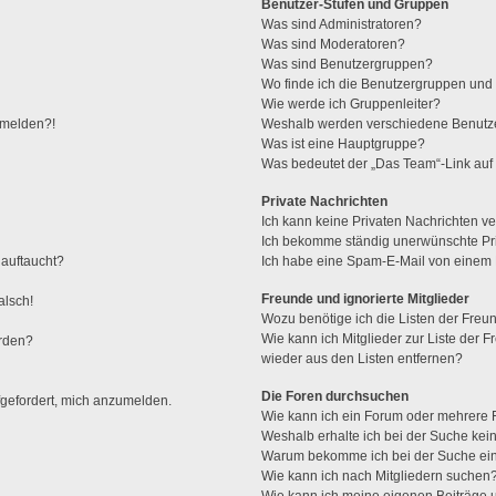
Benutzer-Stufen und Gruppen
Was sind Administratoren?
Was sind Moderatoren?
Was sind Benutzergruppen?
Wo finde ich die Benutzergruppen und w
Wie werde ich Gruppenleiter?
anmelden?!
Weshalb werden verschiedene Benutzer
Was ist eine Hauptgruppe?
Was bedeutet der „Das Team“-Link auf 
Private Nachrichten
Ich kann keine Privaten Nachrichten ve
Ich bekomme ständig unerwünschte Pri
 auftaucht?
Ich habe eine Spam-E-Mail von einem M
Freunde und ignorierte Mitglieder
alsch!
Wozu benötige ich die Listen der Freun
Wie kann ich Mitglieder zur Liste der F
erden?
wieder aus den Listen entfernen?
Die Foren durchsuchen
fgefordert, mich anzumelden.
Wie kann ich ein Forum oder mehrere
Weshalb erhalte ich bei der Suche kei
Warum bekomme ich bei der Suche ein
Wie kann ich nach Mitgliedern suchen
Wie kann ich meine eigenen Beiträge