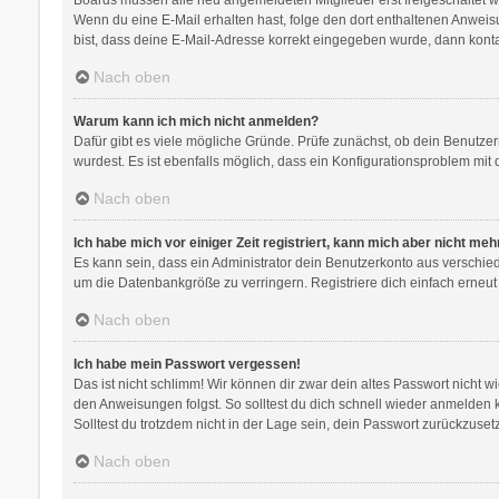
Wenn du eine E-Mail erhalten hast, folge den dort enthaltenen Anweis
bist, dass deine E-Mail-Adresse korrekt eingegeben wurde, dann kontak
Nach oben
Warum kann ich mich nicht anmelden?
Dafür gibt es viele mögliche Gründe. Prüfe zunächst, ob dein Benutzer
wurdest. Es ist ebenfalls möglich, dass ein Konfigurationsproblem mit 
Nach oben
Ich habe mich vor einiger Zeit registriert, kann mich aber nicht me
Es kann sein, dass ein Administrator dein Benutzerkonto aus verschie
um die Datenbankgröße zu verringern. Registriere dich einfach erneut
Nach oben
Ich habe mein Passwort vergessen!
Das ist nicht schlimm! Wir können dir zwar dein altes Passwort nicht 
den Anweisungen folgst. So solltest du dich schnell wieder anmelden
Solltest du trotzdem nicht in der Lage sein, dein Passwort zurückzuse
Nach oben