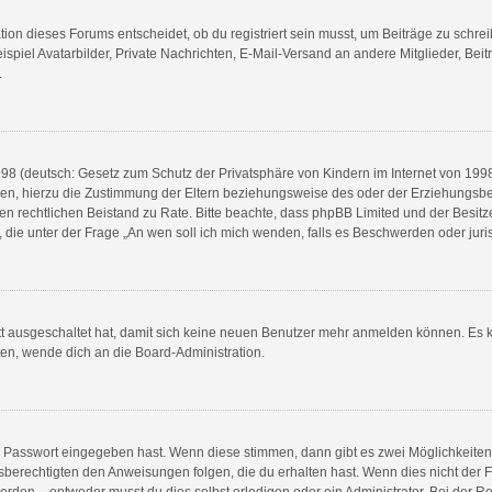
n dieses Forums entscheidet, ob du registriert sein musst, um Beiträge zu schreiben.
spiel Avatarbilder, Private Nachrichten, E-Mail-Versand an andere Mitglieder, Beit
.
8 (deutsch: Gesetz zum Schutz der Privatsphäre von Kindern im Internet von 1998) 
n, hierzu die Zustimmung der Eltern beziehungsweise des oder der Erziehungsberec
e einen rechtlichen Beistand zu Rate. Bitte beachte, dass phpBB Limited und der Bes
en, die unter der Frage „An wen soll ich mich wenden, falls es Beschwerden oder ju
ett ausgeschaltet hat, damit sich keine neuen Benutzer mehr anmelden können. Es 
ten, wende dich an die Board-Administration.
ge Passwort eingegeben hast. Wenn diese stimmen, dann gibt es zwei Möglichkeit
sberechtigten den Anweisungen folgen, die du erhalten hast. Wenn dies nicht der Fal
en – entweder musst du dies selbst erledigen oder ein Administrator. Bei der Regist