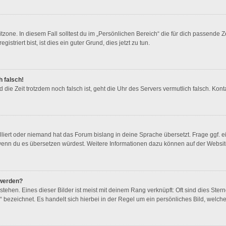
zone. In diesem Fall solltest du im „Persönlichen Bereich“ die für dich passende Ze
triert bist, ist dies ein guter Grund, dies jetzt zu tun.
h falsch!
und die Zeit trotzdem noch falsch ist, geht die Uhr des Servers vermutlich falsch. K
lliert oder niemand hat das Forum bislang in deine Sprache übersetzt. Frage ggf. e
en, wenn du es übersetzen würdest. Weitere Informationen dazu können auf der Websi
 werden?
ehen. Eines dieser Bilder ist meist mit deinem Rang verknüpft: Oft sind dies Ster
 bezeichnet. Es handelt sich hierbei in der Regel um ein persönliches Bild, welche