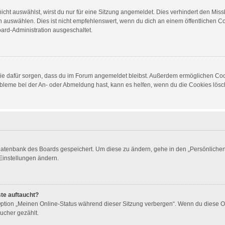
ht auswählst, wirst du nur für eine Sitzung angemeldet. Dies verhindert den Mis
auswählen. Dies ist nicht empfehlenswert, wenn du dich an einem öffentlichen Com
oard-Administration ausgeschaltet.
d die dafür sorgen, dass du im Forum angemeldet bleibst. Außerdem ermöglichen Co
obleme bei der An- oder Abmeldung hast, kann es helfen, wenn du die Cookies lösch
 Datenbank des Boards gespeichert. Um diese zu ändern, gehe in den „Persönlichen 
Einstellungen ändern.
ste auftaucht?
 Option „Meinen Online-Status während dieser Sitzung verbergen“. Wenn du diese O
ucher gezählt.