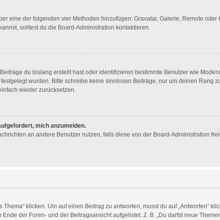
 über eine der folgenden vier Methoden hinzufügen: Gravatar, Galerie, Remote ode
nst, solltest du die Board-Administration kontaktieren.
eiträge du bislang erstellt hast oder identifizieren bestimmte Benutzer wie Mode
n festgelegt wurden. Bitte schreibe keine sinnlosen Beiträge, nur um deinen Rang
infach wieder zurücksetzen.
 aufgefordert, mich anzumelden.
 Nachrichten an andere Benutzer nutzen, falls diese von der Board-Administration 
ema“ klicken. Um auf einen Beitrag zu antworten, musst du auf „Antworten“ klicken
Ende der Foren- und der Beitragsansicht aufgelistet. Z. B. „Du darfst neue Themen 