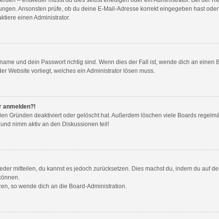
ungen. Ansonsten prüfe, ob du deine E-Mail-Adresse korrekt eingegeben hast oder 
tiere einen Administrator.
name und dein Passwort richtig sind. Wenn dies der Fall ist, wende dich an einen 
der Website vorliegt, welches ein Administrator lösen muss.
hr anmelden?!
den Gründen deaktiviert oder gelöscht hat. Außerdem löschen viele Boards regelmäß
 und nimm aktiv an den Diskussionen teil!
wieder mitteilen, du kannst es jedoch zurücksetzen. Dies machst du, indem du auf d
 können.
tzen, so wende dich an die Board-Administration.