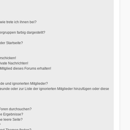
ie trete ich ihnen bei?
gruppen farbig dargestellt?
der Startseite?
rschicken!
vate Nachrichten!
itglied dieses Forums erhalten!
de und ignorierten Mitglieder?
reunde oder zur Liste der ignorierten Mitglieder hinzufügen oder diese
 Foren durchsuchen?
ne Ergebnisse?
e leere Seite?
?
 und Themen finden?