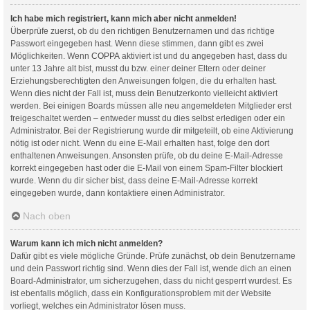
Ich habe mich registriert, kann mich aber nicht anmelden!
Überprüfe zuerst, ob du den richtigen Benutzernamen und das richtige
Passwort eingegeben hast. Wenn diese stimmen, dann gibt es zwei
Möglichkeiten. Wenn
COPPA
aktiviert ist und du angegeben hast, dass du
unter 13 Jahre alt bist, musst du bzw. einer deiner Eltern oder deiner
Erziehungsberechtigten den Anweisungen folgen, die du erhalten hast.
Wenn dies nicht der Fall ist, muss dein Benutzerkonto vielleicht aktiviert
werden. Bei einigen Boards müssen alle neu angemeldeten Mitglieder erst
freigeschaltet werden – entweder musst du dies selbst erledigen oder ein
Administrator. Bei der Registrierung wurde dir mitgeteilt, ob eine Aktivierung
nötig ist oder nicht. Wenn du eine E-Mail erhalten hast, folge den dort
enthaltenen Anweisungen. Ansonsten prüfe, ob du deine E-Mail-Adresse
korrekt eingegeben hast oder die E-Mail von einem Spam-Filter blockiert
wurde. Wenn du dir sicher bist, dass deine E-Mail-Adresse korrekt
eingegeben wurde, dann kontaktiere einen Administrator.
Nach oben
Warum kann ich mich nicht anmelden?
Dafür gibt es viele mögliche Gründe. Prüfe zunächst, ob dein Benutzername
und dein Passwort richtig sind. Wenn dies der Fall ist, wende dich an einen
Board-Administrator, um sicherzugehen, dass du nicht gesperrt wurdest. Es
ist ebenfalls möglich, dass ein Konfigurationsproblem mit der Website
vorliegt, welches ein Administrator lösen muss.