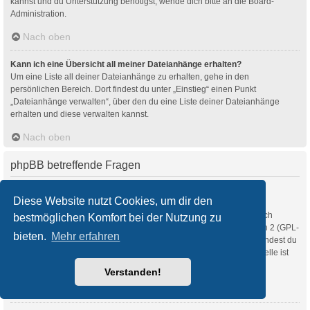
kannst und du Unterstützung benötigst, wende dich bitte an die Board-
Administration.
Nach oben
Kann ich eine Übersicht all meiner Dateianhänge erhalten?
Um eine Liste all deiner Dateianhänge zu erhalten, gehe in den
persönlichen Bereich. Dort findest du unter „Einstieg“ einen Punkt
„Dateianhänge verwalten“, über den du eine Liste deiner Dateianhänge
erhalten und diese verwalten kannst.
Nach oben
phpBB betreffende Fragen
Wer hat diese Forensoftware entwickelt?
Diese Website nutzt Cookies, um dir den
Diese Software (in ihrer unmodifizierten Fassung) wurde von
phpBB Limited
entwickelt und veröffentlicht. Sie ist urheberrechtlich
bestmöglichen Komfort bei der Nutzung zu
geschützt. Sie wurde unter der GNU General Public License, Version 2 (GPL-
bieten.
Mehr erfahren
2.0) veröffentlicht und kann frei vertrieben werden. Weitere Details findest du
auf der Seite von phpBB Limited
. Eine deutschsprachige Anlaufstelle ist
unter
phpBB.de
zu finden.
Verstanden!
Nach oben