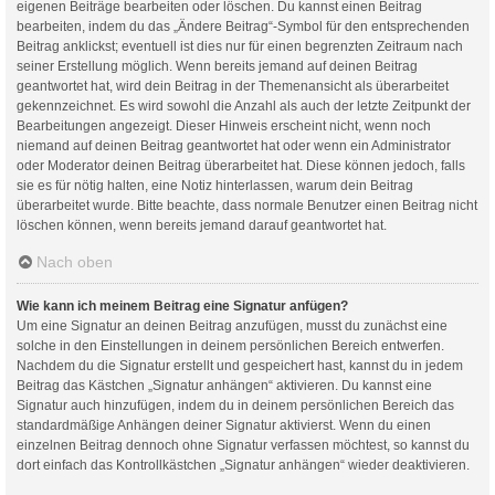
eigenen Beiträge bearbeiten oder löschen. Du kannst einen Beitrag
bearbeiten, indem du das „Ändere Beitrag“-Symbol für den entsprechenden
Beitrag anklickst; eventuell ist dies nur für einen begrenzten Zeitraum nach
seiner Erstellung möglich. Wenn bereits jemand auf deinen Beitrag
geantwortet hat, wird dein Beitrag in der Themenansicht als überarbeitet
gekennzeichnet. Es wird sowohl die Anzahl als auch der letzte Zeitpunkt der
Bearbeitungen angezeigt. Dieser Hinweis erscheint nicht, wenn noch
niemand auf deinen Beitrag geantwortet hat oder wenn ein Administrator
oder Moderator deinen Beitrag überarbeitet hat. Diese können jedoch, falls
sie es für nötig halten, eine Notiz hinterlassen, warum dein Beitrag
überarbeitet wurde. Bitte beachte, dass normale Benutzer einen Beitrag nicht
löschen können, wenn bereits jemand darauf geantwortet hat.
Nach oben
Wie kann ich meinem Beitrag eine Signatur anfügen?
Um eine Signatur an deinen Beitrag anzufügen, musst du zunächst eine
solche in den Einstellungen in deinem persönlichen Bereich entwerfen.
Nachdem du die Signatur erstellt und gespeichert hast, kannst du in jedem
Beitrag das Kästchen „Signatur anhängen“ aktivieren. Du kannst eine
Signatur auch hinzufügen, indem du in deinem persönlichen Bereich das
standardmäßige Anhängen deiner Signatur aktivierst. Wenn du einen
einzelnen Beitrag dennoch ohne Signatur verfassen möchtest, so kannst du
dort einfach das Kontrollkästchen „Signatur anhängen“ wieder deaktivieren.