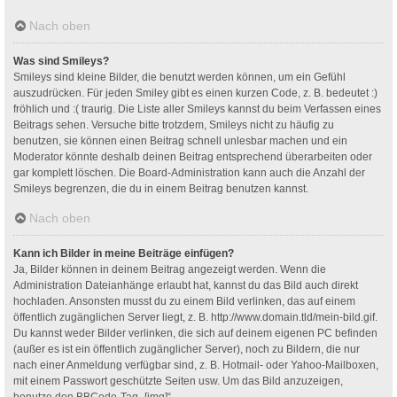
Nach oben
Was sind Smileys?
Smileys sind kleine Bilder, die benutzt werden können, um ein Gefühl
auszudrücken. Für jeden Smiley gibt es einen kurzen Code, z. B. bedeutet :)
fröhlich und :( traurig. Die Liste aller Smileys kannst du beim Verfassen eines
Beitrags sehen. Versuche bitte trotzdem, Smileys nicht zu häufig zu
benutzen, sie können einen Beitrag schnell unlesbar machen und ein
Moderator könnte deshalb deinen Beitrag entsprechend überarbeiten oder
gar komplett löschen. Die Board-Administration kann auch die Anzahl der
Smileys begrenzen, die du in einem Beitrag benutzen kannst.
Nach oben
Kann ich Bilder in meine Beiträge einfügen?
Ja, Bilder können in deinem Beitrag angezeigt werden. Wenn die
Administration Dateianhänge erlaubt hat, kannst du das Bild auch direkt
hochladen. Ansonsten musst du zu einem Bild verlinken, das auf einem
öffentlich zugänglichen Server liegt, z. B. http://www.domain.tld/mein-bild.gif.
Du kannst weder Bilder verlinken, die sich auf deinem eigenen PC befinden
(außer es ist ein öffentlich zugänglicher Server), noch zu Bildern, die nur
nach einer Anmeldung verfügbar sind, z. B. Hotmail- oder Yahoo-Mailboxen,
mit einem Passwort geschützte Seiten usw. Um das Bild anzuzeigen,
benutze den BBCode-Tag „[img]“.