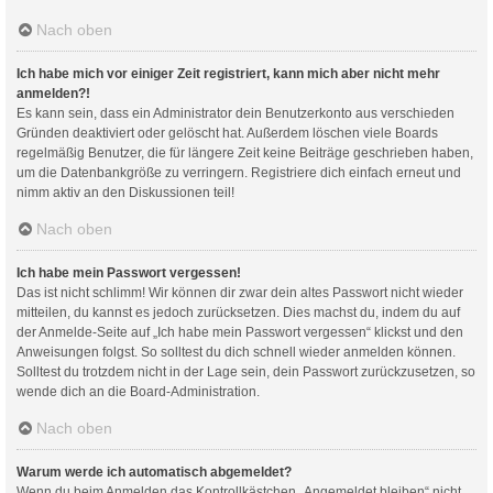
Nach oben
Ich habe mich vor einiger Zeit registriert, kann mich aber nicht mehr
anmelden?!
Es kann sein, dass ein Administrator dein Benutzerkonto aus verschieden
Gründen deaktiviert oder gelöscht hat. Außerdem löschen viele Boards
regelmäßig Benutzer, die für längere Zeit keine Beiträge geschrieben haben,
um die Datenbankgröße zu verringern. Registriere dich einfach erneut und
nimm aktiv an den Diskussionen teil!
Nach oben
Ich habe mein Passwort vergessen!
Das ist nicht schlimm! Wir können dir zwar dein altes Passwort nicht wieder
mitteilen, du kannst es jedoch zurücksetzen. Dies machst du, indem du auf
der Anmelde-Seite auf „Ich habe mein Passwort vergessen“ klickst und den
Anweisungen folgst. So solltest du dich schnell wieder anmelden können.
Solltest du trotzdem nicht in der Lage sein, dein Passwort zurückzusetzen, so
wende dich an die Board-Administration.
Nach oben
Warum werde ich automatisch abgemeldet?
Wenn du beim Anmelden das Kontrollkästchen „Angemeldet bleiben“ nicht