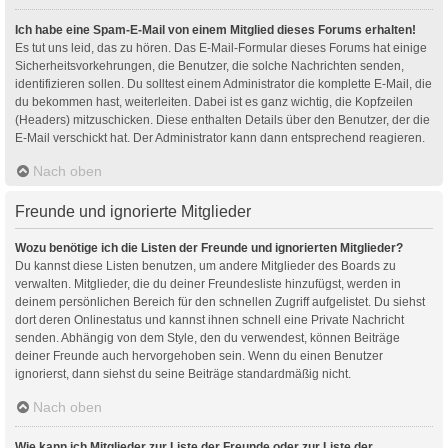
Ich habe eine Spam-E-Mail von einem Mitglied dieses Forums erhalten!
Es tut uns leid, das zu hören. Das E-Mail-Formular dieses Forums hat einige
Sicherheitsvorkehrungen, die Benutzer, die solche Nachrichten senden,
identifizieren sollen. Du solltest einem Administrator die komplette E-Mail, die
du bekommen hast, weiterleiten. Dabei ist es ganz wichtig, die Kopfzeilen
(Headers) mitzuschicken. Diese enthalten Details über den Benutzer, der die
E-Mail verschickt hat. Der Administrator kann dann entsprechend reagieren.
Nach oben
Freunde und ignorierte Mitglieder
Wozu benötige ich die Listen der Freunde und ignorierten Mitglieder?
Du kannst diese Listen benutzen, um andere Mitglieder des Boards zu
verwalten. Mitglieder, die du deiner Freundesliste hinzufügst, werden in
deinem persönlichen Bereich für den schnellen Zugriff aufgelistet. Du siehst
dort deren Onlinestatus und kannst ihnen schnell eine Private Nachricht
senden. Abhängig von dem Style, den du verwendest, können Beiträge
deiner Freunde auch hervorgehoben sein. Wenn du einen Benutzer
ignorierst, dann siehst du seine Beiträge standardmäßig nicht.
Nach oben
Wie kann ich Mitglieder zur Liste der Freunde oder zur Liste der