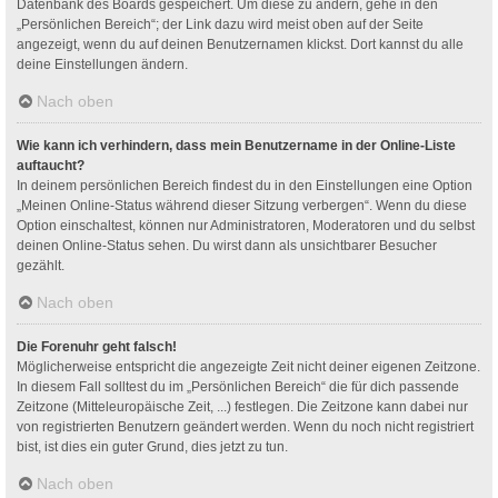
Datenbank des Boards gespeichert. Um diese zu ändern, gehe in den
„Persönlichen Bereich“; der Link dazu wird meist oben auf der Seite
angezeigt, wenn du auf deinen Benutzernamen klickst. Dort kannst du alle
deine Einstellungen ändern.
Nach oben
Wie kann ich verhindern, dass mein Benutzername in der Online-Liste
auftaucht?
In deinem persönlichen Bereich findest du in den Einstellungen eine Option
„Meinen Online-Status während dieser Sitzung verbergen“. Wenn du diese
Option einschaltest, können nur Administratoren, Moderatoren und du selbst
deinen Online-Status sehen. Du wirst dann als unsichtbarer Besucher
gezählt.
Nach oben
Die Forenuhr geht falsch!
Möglicherweise entspricht die angezeigte Zeit nicht deiner eigenen Zeitzone.
In diesem Fall solltest du im „Persönlichen Bereich“ die für dich passende
Zeitzone (Mitteleuropäische Zeit, ...) festlegen. Die Zeitzone kann dabei nur
von registrierten Benutzern geändert werden. Wenn du noch nicht registriert
bist, ist dies ein guter Grund, dies jetzt zu tun.
Nach oben