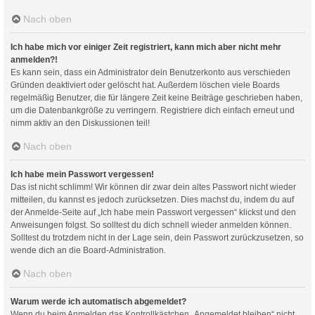
Nach oben
Ich habe mich vor einiger Zeit registriert, kann mich aber nicht mehr
anmelden?!
Es kann sein, dass ein Administrator dein Benutzerkonto aus verschieden
Gründen deaktiviert oder gelöscht hat. Außerdem löschen viele Boards
regelmäßig Benutzer, die für längere Zeit keine Beiträge geschrieben haben,
um die Datenbankgröße zu verringern. Registriere dich einfach erneut und
nimm aktiv an den Diskussionen teil!
Nach oben
Ich habe mein Passwort vergessen!
Das ist nicht schlimm! Wir können dir zwar dein altes Passwort nicht wieder
mitteilen, du kannst es jedoch zurücksetzen. Dies machst du, indem du auf
der Anmelde-Seite auf „Ich habe mein Passwort vergessen“ klickst und den
Anweisungen folgst. So solltest du dich schnell wieder anmelden können.
Solltest du trotzdem nicht in der Lage sein, dein Passwort zurückzusetzen, so
wende dich an die Board-Administration.
Nach oben
Warum werde ich automatisch abgemeldet?
Wenn du beim Anmelden das Kontrollkästchen „Angemeldet bleiben“ nicht