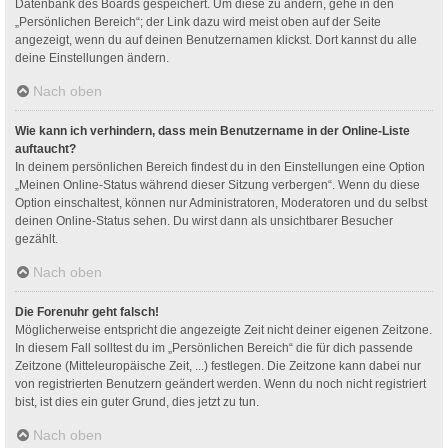
Datenbank des Boards gespeichert. Um diese zu ändern, gehe in den
„Persönlichen Bereich“; der Link dazu wird meist oben auf der Seite
angezeigt, wenn du auf deinen Benutzernamen klickst. Dort kannst du alle
deine Einstellungen ändern.
Nach oben
Wie kann ich verhindern, dass mein Benutzername in der Online-Liste
auftaucht?
In deinem persönlichen Bereich findest du in den Einstellungen eine Option
„Meinen Online-Status während dieser Sitzung verbergen“. Wenn du diese
Option einschaltest, können nur Administratoren, Moderatoren und du selbst
deinen Online-Status sehen. Du wirst dann als unsichtbarer Besucher
gezählt.
Nach oben
Die Forenuhr geht falsch!
Möglicherweise entspricht die angezeigte Zeit nicht deiner eigenen Zeitzone.
In diesem Fall solltest du im „Persönlichen Bereich“ die für dich passende
Zeitzone (Mitteleuropäische Zeit, ...) festlegen. Die Zeitzone kann dabei nur
von registrierten Benutzern geändert werden. Wenn du noch nicht registriert
bist, ist dies ein guter Grund, dies jetzt zu tun.
Nach oben