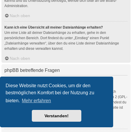
kannst und du Unterstützung benötigst, wende dich bitte an die Board-
Administration.
Nach oben
Kann ich eine Übersicht all meiner Dateianhänge erhalten?
Um eine Liste all deiner Dateianhänge zu erhalten, gehe in den
persönlichen Bereich. Dort findest du unter „Einstieg“ einen Punkt
„Dateianhänge verwalten“, über den du eine Liste deiner Dateianhänge
erhalten und diese verwalten kannst.
Nach oben
phpBB betreffende Fragen
Wer hat diese Forensoftware entwickelt?
Diese Website nutzt Cookies, um dir den
Diese Software (in ihrer unmodifizierten Fassung) wurde von
phpBB Limited
entwickelt und veröffentlicht. Sie ist urheberrechtlich
bestmöglichen Komfort bei der Nutzung zu
geschützt. Sie wurde unter der GNU General Public License, Version 2 (GPL-
bieten.
Mehr erfahren
2.0) veröffentlicht und kann frei vertrieben werden. Weitere Details findest du
auf der Seite von phpBB Limited
. Eine deutschsprachige Anlaufstelle ist
unter
phpBB.de
zu finden.
Verstanden!
Nach oben