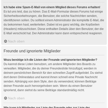
Ich habe eine Spam-E-Mail von einem Mitglied dieses Forums erhalten!
Es tut uns leid, das zu hören. Das E-Mail-Formular dieses Forums hat einige
Sicherheitsvorkehrungen, die Benutzer, die solche Nachrichten senden,
identifizieren sollen. Du solltest einem Administrator die komplette E-Mail, die
du bekommen hast, weiterleiten. Dabei ist es ganz wichtig, die Kopfzeilen
(Headers) mitzuschicken. Diese enthalten Details über den Benutzer, der die
E-Mail verschickt hat. Der Administrator kann dann entsprechend reagieren.
Nach oben
Freunde und ignorierte Mitglieder
Wozu benötige ich die Listen der Freunde und ignorierten Mitglieder?
Du kannst diese Listen benutzen, um andere Mitglieder des Boards zu
verwalten. Mitglieder, die du deiner Freundesliste hinzufügst, werden in
deinem persönlichen Bereich für den schnellen Zugriff aufgelistet. Du siehst
dort deren Onlinestatus und kannst ihnen schnell eine Private Nachricht
senden. Abhängig von dem Style, den du verwendest, können Beiträge
deiner Freunde auch hervorgehoben sein. Wenn du einen Benutzer
ignorierst, dann siehst du seine Beiträge standardmäßig nicht.
Nach oben
Wie kann ich Mitglieder zur Liste der Freunde oder zur Liste der