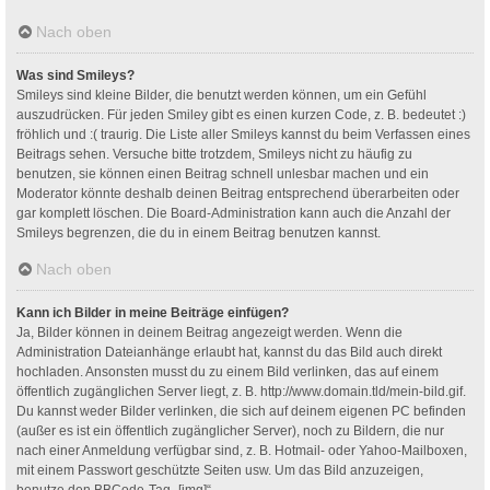
Nach oben
Was sind Smileys?
Smileys sind kleine Bilder, die benutzt werden können, um ein Gefühl
auszudrücken. Für jeden Smiley gibt es einen kurzen Code, z. B. bedeutet :)
fröhlich und :( traurig. Die Liste aller Smileys kannst du beim Verfassen eines
Beitrags sehen. Versuche bitte trotzdem, Smileys nicht zu häufig zu
benutzen, sie können einen Beitrag schnell unlesbar machen und ein
Moderator könnte deshalb deinen Beitrag entsprechend überarbeiten oder
gar komplett löschen. Die Board-Administration kann auch die Anzahl der
Smileys begrenzen, die du in einem Beitrag benutzen kannst.
Nach oben
Kann ich Bilder in meine Beiträge einfügen?
Ja, Bilder können in deinem Beitrag angezeigt werden. Wenn die
Administration Dateianhänge erlaubt hat, kannst du das Bild auch direkt
hochladen. Ansonsten musst du zu einem Bild verlinken, das auf einem
öffentlich zugänglichen Server liegt, z. B. http://www.domain.tld/mein-bild.gif.
Du kannst weder Bilder verlinken, die sich auf deinem eigenen PC befinden
(außer es ist ein öffentlich zugänglicher Server), noch zu Bildern, die nur
nach einer Anmeldung verfügbar sind, z. B. Hotmail- oder Yahoo-Mailboxen,
mit einem Passwort geschützte Seiten usw. Um das Bild anzuzeigen,
benutze den BBCode-Tag „[img]“.