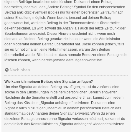
eigenen Beiträge bearbeiten oder löschen. Du kannst einen Beitrag
bearbeiten, indem du das „Ändere Beitrag“-Symbol für den entsprechenden
Beitrag anklickst; eventuell ist dies nur für einen begrenzten Zeitraum nach
seiner Erstellung möglich. Wenn bereits jemand auf deinen Beitrag
geantwortet hat, wird dein Beitrag in der Themenansicht als überarbeitet
gekennzeichnet. Es wird sowohl die Anzahl als auch der letzte Zeitpunkt der
Bearbeitungen angezeigt. Dieser Hinweis erscheint nicht, wenn noch
niemand auf deinen Beitrag geantwortet hat oder wenn ein Administrator
oder Moderator deinen Beitrag überarbeitet hat. Diese können jedoch, falls
sie es für nötig halten, eine Notiz hinterlassen, warum dein Beitrag
überarbeitet wurde. Bitte beachte, dass normale Benutzer einen Beitrag nicht
löschen können, wenn bereits jemand darauf geantwortet hat.
Nach oben
Wie kann ich meinem Beitrag eine Signatur anfügen?
Um eine Signatur an deinen Beitrag anzufügen, musst du zunächst eine
solche in den Einstellungen in deinem persönlichen Bereich entwerfen.
Nachdem du die Signatur erstellt und gespeichert hast, kannst du in jedem
Beitrag das Kästchen „Signatur anhängen“ aktivieren. Du kannst eine
Signatur auch hinzufügen, indem du in deinem persönlichen Bereich das
standardmäßige Anhängen deiner Signatur aktivierst. Wenn du einen
einzelnen Beitrag dennoch ohne Signatur verfassen möchtest, so kannst du
dort einfach das Kontrollkästchen „Signatur anhängen“ wieder deaktivieren.