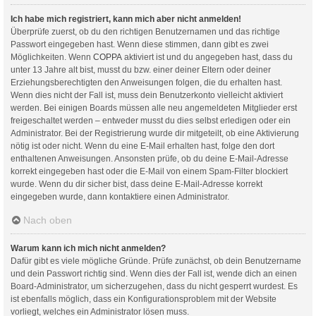
Ich habe mich registriert, kann mich aber nicht anmelden!
Überprüfe zuerst, ob du den richtigen Benutzernamen und das richtige
Passwort eingegeben hast. Wenn diese stimmen, dann gibt es zwei
Möglichkeiten. Wenn
COPPA
aktiviert ist und du angegeben hast, dass du
unter 13 Jahre alt bist, musst du bzw. einer deiner Eltern oder deiner
Erziehungsberechtigten den Anweisungen folgen, die du erhalten hast.
Wenn dies nicht der Fall ist, muss dein Benutzerkonto vielleicht aktiviert
werden. Bei einigen Boards müssen alle neu angemeldeten Mitglieder erst
freigeschaltet werden – entweder musst du dies selbst erledigen oder ein
Administrator. Bei der Registrierung wurde dir mitgeteilt, ob eine Aktivierung
nötig ist oder nicht. Wenn du eine E-Mail erhalten hast, folge den dort
enthaltenen Anweisungen. Ansonsten prüfe, ob du deine E-Mail-Adresse
korrekt eingegeben hast oder die E-Mail von einem Spam-Filter blockiert
wurde. Wenn du dir sicher bist, dass deine E-Mail-Adresse korrekt
eingegeben wurde, dann kontaktiere einen Administrator.
Nach oben
Warum kann ich mich nicht anmelden?
Dafür gibt es viele mögliche Gründe. Prüfe zunächst, ob dein Benutzername
und dein Passwort richtig sind. Wenn dies der Fall ist, wende dich an einen
Board-Administrator, um sicherzugehen, dass du nicht gesperrt wurdest. Es
ist ebenfalls möglich, dass ein Konfigurationsproblem mit der Website
vorliegt, welches ein Administrator lösen muss.