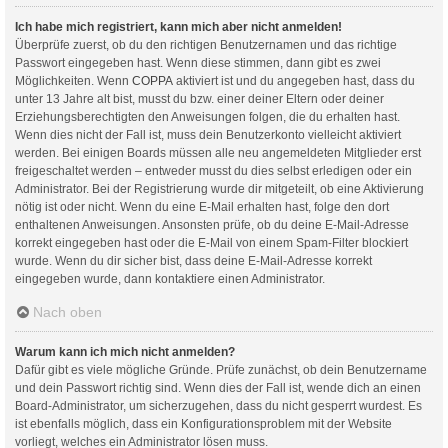
Ich habe mich registriert, kann mich aber nicht anmelden!
Überprüfe zuerst, ob du den richtigen Benutzernamen und das richtige
Passwort eingegeben hast. Wenn diese stimmen, dann gibt es zwei
Möglichkeiten. Wenn
COPPA
aktiviert ist und du angegeben hast, dass du
unter 13 Jahre alt bist, musst du bzw. einer deiner Eltern oder deiner
Erziehungsberechtigten den Anweisungen folgen, die du erhalten hast.
Wenn dies nicht der Fall ist, muss dein Benutzerkonto vielleicht aktiviert
werden. Bei einigen Boards müssen alle neu angemeldeten Mitglieder erst
freigeschaltet werden – entweder musst du dies selbst erledigen oder ein
Administrator. Bei der Registrierung wurde dir mitgeteilt, ob eine Aktivierung
nötig ist oder nicht. Wenn du eine E-Mail erhalten hast, folge den dort
enthaltenen Anweisungen. Ansonsten prüfe, ob du deine E-Mail-Adresse
korrekt eingegeben hast oder die E-Mail von einem Spam-Filter blockiert
wurde. Wenn du dir sicher bist, dass deine E-Mail-Adresse korrekt
eingegeben wurde, dann kontaktiere einen Administrator.
Nach oben
Warum kann ich mich nicht anmelden?
Dafür gibt es viele mögliche Gründe. Prüfe zunächst, ob dein Benutzername
und dein Passwort richtig sind. Wenn dies der Fall ist, wende dich an einen
Board-Administrator, um sicherzugehen, dass du nicht gesperrt wurdest. Es
ist ebenfalls möglich, dass ein Konfigurationsproblem mit der Website
vorliegt, welches ein Administrator lösen muss.