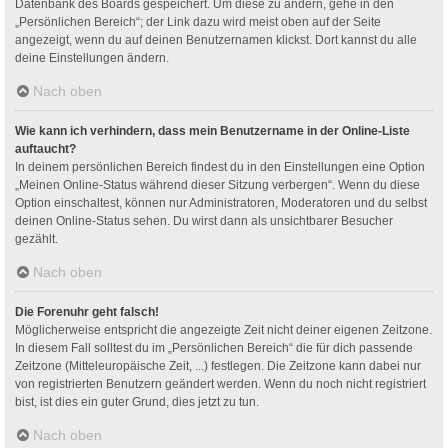
Datenbank des Boards gespeichert. Um diese zu ändern, gehe in den
„Persönlichen Bereich“; der Link dazu wird meist oben auf der Seite
angezeigt, wenn du auf deinen Benutzernamen klickst. Dort kannst du alle
deine Einstellungen ändern.
Nach oben
Wie kann ich verhindern, dass mein Benutzername in der Online-Liste
auftaucht?
In deinem persönlichen Bereich findest du in den Einstellungen eine Option
„Meinen Online-Status während dieser Sitzung verbergen“. Wenn du diese
Option einschaltest, können nur Administratoren, Moderatoren und du selbst
deinen Online-Status sehen. Du wirst dann als unsichtbarer Besucher
gezählt.
Nach oben
Die Forenuhr geht falsch!
Möglicherweise entspricht die angezeigte Zeit nicht deiner eigenen Zeitzone.
In diesem Fall solltest du im „Persönlichen Bereich“ die für dich passende
Zeitzone (Mitteleuropäische Zeit, ...) festlegen. Die Zeitzone kann dabei nur
von registrierten Benutzern geändert werden. Wenn du noch nicht registriert
bist, ist dies ein guter Grund, dies jetzt zu tun.
Nach oben