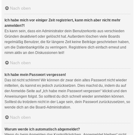
Nach oben
Ich habe mich vor einiger Zeit registriert, kann mich aber nicht mehr
anmelden?!
Es kann sein, dass ein Administrator dein Benutzerkonto aus verschieden
Gründen deaktiviert oder gelöscht hat. Außerdem löschen viele Boards
regelmäßig Benutzer, die für längere Zeit keine Beiträge geschrieben haben,
um die Datenbankgröße zu verringern. Registriere dich einfach erneut und
nimm aktiv an den Diskussionen teil!
Nach oben
Ich habe mein Passwort vergessen!
Das ist nicht schlimm! Wir können dir zwar dein altes Passwort nicht wieder
mitteilen, du kannst es jedoch zurücksetzen. Dies machst du, indem du auf
der Anmelde-Seite auf „Ich habe mein Passwort vergessen“ klickst und den
Anweisungen folgst. So solltest du dich schnell wieder anmelden können.
Solltest du trotzdem nicht in der Lage sein, dein Passwort zurückzusetzen, so
wende dich an die Board-Administration.
Nach oben
Warum werde ich automatisch abgemeldet?
Wenn du beim Anmelden das Kontrollkästchen „Angemeldet bleiben“ nicht