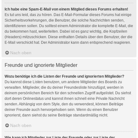
Ich habe eine Spam-E-Mail von einem Mitglied dieses Forums erhalten!
Es tut uns leid, das zu hören. Das E-Mail-Formular dieses Forums hat einige
Sicherheitsvorkehrungen, die Benutzer, die solche Nachrichten senden,
identifizieren sollen. Du solltest einem Administrator die komplette E-Mail, die
du bekommen hast, weiterleiten. Dabei ist es ganz wichtig, die Kopfzeilen
(Headers) mitzuschicken. Diese enthalten Details über den Benutzer, der die
E-Mail verschickt hat. Der Administrator kann dann entsprechend reagieren.
Nach oben
Freunde und ignorierte Mitglieder
Wozu benötige ich die Listen der Freunde und ignorierten Mitglieder?
Du kannst diese Listen benutzen, um andere Mitglieder des Boards zu
verwalten. Mitglieder, die du deiner Freundesliste hinzufügst, werden in
deinem persönlichen Bereich für den schnellen Zugriff aufgelistet. Du siehst
dort deren Onlinestatus und kannst ihnen schnell eine Private Nachricht
senden. Abhängig von dem Style, den du verwendest, können Beiträge
deiner Freunde auch hervorgehoben sein. Wenn du einen Benutzer
ignorierst, dann siehst du seine Beiträge standardmäßig nicht.
Nach oben
Wie kann ich Mitglieder zur Liste der Freunde oder zur Liste der