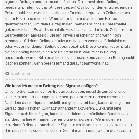
eigenen Beiträge bearbeiten oder löschen. Du kannst einen Beitrag
bearbeiten, indem du das „Ändere Beitrag“-Symbol für den entsprechenden
Beitrag anklickst; eventuell ist dies nur für einen begrenzten Zeitraum nach
seiner Erstellung möglich. Wenn bereits jemand auf deinen Beitrag
geantwortet hat, wird dein Beitrag in der Themenansicht als überarbeitet
gekennzeichnet. Es wird sowohl die Anzahl als auch der letzte Zeitpunkt der
Bearbeitungen angezeigt. Dieser Hinweis erscheint nicht, wenn noch
niemand auf deinen Beitrag geantwortet hat oder wenn ein Administrator
oder Moderator deinen Beitrag überarbeitet hat. Diese können jedoch, falls
sie es für nötig halten, eine Notiz hinterlassen, warum dein Beitrag
überarbeitet wurde. Bitte beachte, dass normale Benutzer einen Beitrag nicht
löschen können, wenn bereits jemand darauf geantwortet hat.
Nach oben
Wie kann ich meinem Beitrag eine Signatur anfügen?
Um eine Signatur an deinen Beitrag anzufügen, musst du zunächst eine
solche in den Einstellungen in deinem persönlichen Bereich entwerfen.
Nachdem du die Signatur erstellt und gespeichert hast, kannst du in jedem
Beitrag das Kästchen „Signatur anhängen“ aktivieren. Du kannst eine
Signatur auch hinzufügen, indem du in deinem persönlichen Bereich das
standardmäßige Anhängen deiner Signatur aktivierst. Wenn du einen
einzelnen Beitrag dennoch ohne Signatur verfassen möchtest, so kannst du
dort einfach das Kontrollkästchen „Signatur anhängen“ wieder deaktivieren.