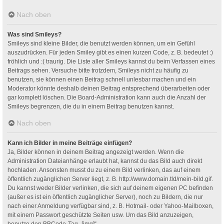
Nach oben
Was sind Smileys?
Smileys sind kleine Bilder, die benutzt werden können, um ein Gefühl
auszudrücken. Für jeden Smiley gibt es einen kurzen Code, z. B. bedeutet :)
fröhlich und :( traurig. Die Liste aller Smileys kannst du beim Verfassen eines
Beitrags sehen. Versuche bitte trotzdem, Smileys nicht zu häufig zu
benutzen, sie können einen Beitrag schnell unlesbar machen und ein
Moderator könnte deshalb deinen Beitrag entsprechend überarbeiten oder
gar komplett löschen. Die Board-Administration kann auch die Anzahl der
Smileys begrenzen, die du in einem Beitrag benutzen kannst.
Nach oben
Kann ich Bilder in meine Beiträge einfügen?
Ja, Bilder können in deinem Beitrag angezeigt werden. Wenn die
Administration Dateianhänge erlaubt hat, kannst du das Bild auch direkt
hochladen. Ansonsten musst du zu einem Bild verlinken, das auf einem
öffentlich zugänglichen Server liegt, z. B. http://www.domain.tld/mein-bild.gif.
Du kannst weder Bilder verlinken, die sich auf deinem eigenen PC befinden
(außer es ist ein öffentlich zugänglicher Server), noch zu Bildern, die nur
nach einer Anmeldung verfügbar sind, z. B. Hotmail- oder Yahoo-Mailboxen,
mit einem Passwort geschützte Seiten usw. Um das Bild anzuzeigen,
benutze den BBCode-Tag „[img]“.