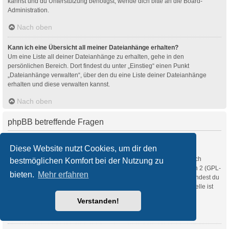
kannst und du Unterstützung benötigst, wende dich bitte an die Board-
Administration.
Nach oben
Kann ich eine Übersicht all meiner Dateianhänge erhalten?
Um eine Liste all deiner Dateianhänge zu erhalten, gehe in den
persönlichen Bereich. Dort findest du unter „Einstieg“ einen Punkt
„Dateianhänge verwalten“, über den du eine Liste deiner Dateianhänge
erhalten und diese verwalten kannst.
Nach oben
phpBB betreffende Fragen
Wer hat diese Forensoftware entwickelt?
Diese Website nutzt Cookies, um dir den
Diese Software (in ihrer unmodifizierten Fassung) wurde von
phpBB Limited
entwickelt und veröffentlicht. Sie ist urheberrechtlich
bestmöglichen Komfort bei der Nutzung zu
geschützt. Sie wurde unter der GNU General Public License, Version 2 (GPL-
bieten.
Mehr erfahren
2.0) veröffentlicht und kann frei vertrieben werden. Weitere Details findest du
auf der Seite von phpBB Limited
. Eine deutschsprachige Anlaufstelle ist
unter
phpBB.de
zu finden.
Verstanden!
Nach oben