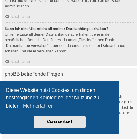
kannst und du Unterstützung benötigst, wende dich bitte an die Board-
Administration.
Nach oben
Kann ich eine Übersicht all meiner Dateianhänge erhalten?
Um eine Liste all deiner Dateianhänge zu erhalten, gehe in den
persönlichen Bereich. Dort findest du unter „Einstieg“ einen Punkt
„Dateianhänge verwalten“, über den du eine Liste deiner Dateianhänge
erhalten und diese verwalten kannst.
Nach oben
phpBB betreffende Fragen
Wer hat diese Forensoftware entwickelt?
Diese Website nutzt Cookies, um dir den
Diese Software (in ihrer unmodifizierten Fassung) wurde von
phpBB Limited
entwickelt und veröffentlicht. Sie ist urheberrechtlich
bestmöglichen Komfort bei der Nutzung zu
geschützt. Sie wurde unter der GNU General Public License, Version 2 (GPL-
bieten.
Mehr erfahren
2.0) veröffentlicht und kann frei vertrieben werden. Weitere Details findest du
auf der Seite von phpBB Limited
. Eine deutschsprachige Anlaufstelle ist
unter
phpBB.de
zu finden.
Verstanden!
Nach oben