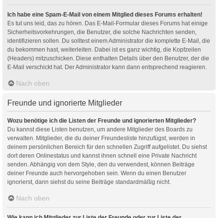
Ich habe eine Spam-E-Mail von einem Mitglied dieses Forums erhalten!
Es tut uns leid, das zu hören. Das E-Mail-Formular dieses Forums hat einige
Sicherheitsvorkehrungen, die Benutzer, die solche Nachrichten senden,
identifizieren sollen. Du solltest einem Administrator die komplette E-Mail, die
du bekommen hast, weiterleiten. Dabei ist es ganz wichtig, die Kopfzeilen
(Headers) mitzuschicken. Diese enthalten Details über den Benutzer, der die
E-Mail verschickt hat. Der Administrator kann dann entsprechend reagieren.
Nach oben
Freunde und ignorierte Mitglieder
Wozu benötige ich die Listen der Freunde und ignorierten Mitglieder?
Du kannst diese Listen benutzen, um andere Mitglieder des Boards zu
verwalten. Mitglieder, die du deiner Freundesliste hinzufügst, werden in
deinem persönlichen Bereich für den schnellen Zugriff aufgelistet. Du siehst
dort deren Onlinestatus und kannst ihnen schnell eine Private Nachricht
senden. Abhängig von dem Style, den du verwendest, können Beiträge
deiner Freunde auch hervorgehoben sein. Wenn du einen Benutzer
ignorierst, dann siehst du seine Beiträge standardmäßig nicht.
Nach oben
Wie kann ich Mitglieder zur Liste der Freunde oder zur Liste der