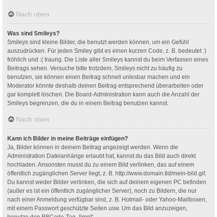
Nach oben
Was sind Smileys?
Smileys sind kleine Bilder, die benutzt werden können, um ein Gefühl
auszudrücken. Für jeden Smiley gibt es einen kurzen Code, z. B. bedeutet :)
fröhlich und :( traurig. Die Liste aller Smileys kannst du beim Verfassen eines
Beitrags sehen. Versuche bitte trotzdem, Smileys nicht zu häufig zu
benutzen, sie können einen Beitrag schnell unlesbar machen und ein
Moderator könnte deshalb deinen Beitrag entsprechend überarbeiten oder
gar komplett löschen. Die Board-Administration kann auch die Anzahl der
Smileys begrenzen, die du in einem Beitrag benutzen kannst.
Nach oben
Kann ich Bilder in meine Beiträge einfügen?
Ja, Bilder können in deinem Beitrag angezeigt werden. Wenn die
Administration Dateianhänge erlaubt hat, kannst du das Bild auch direkt
hochladen. Ansonsten musst du zu einem Bild verlinken, das auf einem
öffentlich zugänglichen Server liegt, z. B. http://www.domain.tld/mein-bild.gif.
Du kannst weder Bilder verlinken, die sich auf deinem eigenen PC befinden
(außer es ist ein öffentlich zugänglicher Server), noch zu Bildern, die nur
nach einer Anmeldung verfügbar sind, z. B. Hotmail- oder Yahoo-Mailboxen,
mit einem Passwort geschützte Seiten usw. Um das Bild anzuzeigen,
benutze den BBCode-Tag „[img]“.