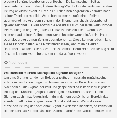
eigenen Beiträge bearbeiten oder löschen. Du kannst einen Beitrag
bearbeiten, indem du das „Ändere Beitrag“-Symbol für den entsprechenden
Beitrag anklickst; eventuell ist dies nur für einen begrenzten Zeitraum nach
seiner Erstellung möglich. Wenn bereits jemand auf deinen Beitrag
geantwortet hat, wird dein Beitrag in der Themenansicht als überarbeitet
gekennzeichnet. Es wird sowohl die Anzahl als auch der letzte Zeitpunkt der
Bearbeitungen angezeigt. Dieser Hinweis erscheint nicht, wenn noch
niemand auf deinen Beitrag geantwortet hat oder wenn ein Administrator
oder Moderator deinen Beitrag überarbeitet hat. Diese können jedoch, falls
sie es für nötig halten, eine Notiz hinterlassen, warum dein Beitrag
überarbeitet wurde. Bitte beachte, dass normale Benutzer einen Beitrag nicht
löschen können, wenn bereits jemand darauf geantwortet hat.
Nach oben
Wie kann ich meinem Beitrag eine Signatur anfügen?
Um eine Signatur an deinen Beitrag anzufügen, musst du zunächst eine
solche in den Einstellungen in deinem persönlichen Bereich entwerfen.
Nachdem du die Signatur erstellt und gespeichert hast, kannst du in jedem
Beitrag das Kästchen „Signatur anhängen“ aktivieren. Du kannst eine
Signatur auch hinzufügen, indem du in deinem persönlichen Bereich das
standardmäßige Anhängen deiner Signatur aktivierst. Wenn du einen
einzelnen Beitrag dennoch ohne Signatur verfassen möchtest, so kannst du
dort einfach das Kontrollkästchen „Signatur anhängen“ wieder deaktivieren.