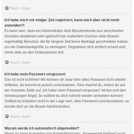
Nach oben
Ich habe mich vor einiger Zeit registriert, kann mich aber nicht mehr
anmelden?!
Es kann sein, dass ein Administrator dein Benutzerkonto aus verschieden
Gründen deaktiviert oder gelöscht hat. Außerdem löschen viele Boards
regelmäßig Benutzer, die für längere Zeit keine Beiträge geschrieben haben,
um die Datenbankgröße zu verringern. Registriere dich einfach erneut und
nimm aktiv an den Diskussionen teil!
Nach oben
Ich habe mein Passwort vergessen!
Das ist nicht schlimm! Wir können dir zwar dein altes Passwort nicht wieder
mitteilen, du kannst es jedoch zurücksetzen. Dies machst du, indem du auf
der Anmelde-Seite auf „Ich habe mein Passwort vergessen“ klickst und den
Anweisungen folgst. So solltest du dich schnell wieder anmelden können.
Solltest du trotzdem nicht in der Lage sein, dein Passwort zurückzusetzen, so
wende dich an die Board-Administration.
Nach oben
Warum werde ich automatisch abgemeldet?
Wenn du beim Anmelden das Kontrollkästchen „Angemeldet bleiben“ nicht