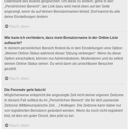
Datenbank des Boards gespeichert. Um diese zu ändern, gehe in den
„Persönlichen Bereich“; der Link dazu wird meist oben auf der Seite
angezeigt, wenn du auf deinen Benutzernamen klickst. Dort kannst du alle
deine Einstellungen ändern.
Nach oben
Wie kann ich verhindern, dass mein Benutzername in der Online-Liste
auftaucht?
In deinem persönlichen Bereich findest du in den Einstellungen eine Option
„Meinen Online-Status während dieser Sitzung verbergen“. Wenn du diese
Option einschaltest, können nur Administratoren, Moderatoren und du selbst
deinen Online-Status sehen. Du wirst dann als unsichtbarer Besucher
gezählt.
Nach oben
Die Forenuhr geht falsch!
Möglicherweise entspricht die angezeigte Zeit nicht deiner eigenen Zeitzone.
In diesem Fall solltest du im „Persönlichen Bereich“ die für dich passende
Zeitzone (Mitteleuropäische Zeit, ...) festlegen. Die Zeitzone kann dabei nur
von registrierten Benutzern geändert werden. Wenn du noch nicht registriert
bist, ist dies ein guter Grund, dies jetzt zu tun.
Nach oben