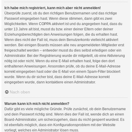
Ich habe mich registriert, kann mich aber nicht anmelden!
Überprüfe zuerst, ob du den richtigen Benutzernamen und das richtige
Passwort eingegeben hast. Wenn diese stimmen, dann gibt es zwei
Möglichkeiten. Wenn
COPPA
aktiviert ist und du angegeben hast, dass du
unter 13 Jahre alt bist, musst du bzw. einer deiner Eltern oder deiner
Erziehungsberechtigten den Anweisungen folgen, die du erhalten hast.
Wenn dies nicht der Fall ist, muss dein Benutzerkonto vielleicht aktiviert
werden. Bei einigen Boards müssen alle neu angemeldeten Mitglieder erst
freigeschaltet werden – entweder musst du dies selbst erledigen oder ein
Administrator. Bei der Registrierung wurde dir mitgeteilt, ob eine Aktivierung
nötig ist oder nicht. Wenn du eine E-Mail erhalten hast, folge den dort
enthaltenen Anweisungen. Ansonsten prüfe, ob du deine E-Mail-Adresse
korrekt eingegeben hast oder die E-Mail von einem Spam-Filter blockiert
wurde. Wenn du dir sicher bist, dass deine E-Mail-Adresse korrekt
eingegeben wurde, dann kontaktiere einen Administrator.
Nach oben
Warum kann ich mich nicht anmelden?
Dafür gibt es viele mögliche Gründe. Prüfe zunächst, ob dein Benutzername
und dein Passwort richtig sind. Wenn dies der Fall ist, wende dich an einen
Board-Administrator, um sicherzugehen, dass du nicht gesperrt wurdest. Es
ist ebenfalls möglich, dass ein Konfigurationsproblem mit der Website
vorliegt, welches ein Administrator lösen muss.