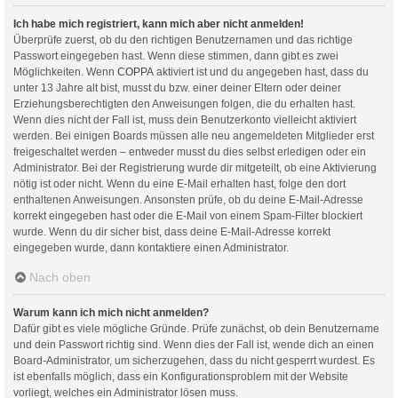
Ich habe mich registriert, kann mich aber nicht anmelden!
Überprüfe zuerst, ob du den richtigen Benutzernamen und das richtige
Passwort eingegeben hast. Wenn diese stimmen, dann gibt es zwei
Möglichkeiten. Wenn
COPPA
aktiviert ist und du angegeben hast, dass du
unter 13 Jahre alt bist, musst du bzw. einer deiner Eltern oder deiner
Erziehungsberechtigten den Anweisungen folgen, die du erhalten hast.
Wenn dies nicht der Fall ist, muss dein Benutzerkonto vielleicht aktiviert
werden. Bei einigen Boards müssen alle neu angemeldeten Mitglieder erst
freigeschaltet werden – entweder musst du dies selbst erledigen oder ein
Administrator. Bei der Registrierung wurde dir mitgeteilt, ob eine Aktivierung
nötig ist oder nicht. Wenn du eine E-Mail erhalten hast, folge den dort
enthaltenen Anweisungen. Ansonsten prüfe, ob du deine E-Mail-Adresse
korrekt eingegeben hast oder die E-Mail von einem Spam-Filter blockiert
wurde. Wenn du dir sicher bist, dass deine E-Mail-Adresse korrekt
eingegeben wurde, dann kontaktiere einen Administrator.
Nach oben
Warum kann ich mich nicht anmelden?
Dafür gibt es viele mögliche Gründe. Prüfe zunächst, ob dein Benutzername
und dein Passwort richtig sind. Wenn dies der Fall ist, wende dich an einen
Board-Administrator, um sicherzugehen, dass du nicht gesperrt wurdest. Es
ist ebenfalls möglich, dass ein Konfigurationsproblem mit der Website
vorliegt, welches ein Administrator lösen muss.