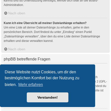
kannst und du Unterstützung benötigst, wende dich bitte an die Board-
Administration.
Nach oben
Kann ich eine Übersicht all meiner Dateianhänge erhalten?
Um eine Liste all deiner Dateianhänge zu erhalten, gehe in den
persönlichen Bereich. Dort findest du unter „Einstieg“ einen Punkt
„Dateianhänge verwalten“, über den du eine Liste deiner Dateianhänge
erhalten und diese verwalten kannst.
Nach oben
phpBB betreffende Fragen
Wer hat diese Forensoftware entwickelt?
Diese Website nutzt Cookies, um dir den
Diese Software (in ihrer unmodifizierten Fassung) wurde von
phpBB Limited
entwickelt und veröffentlicht. Sie ist urheberrechtlich
bestmöglichen Komfort bei der Nutzung zu
geschützt. Sie wurde unter der GNU General Public License, Version 2 (GPL-
bieten.
Mehr erfahren
2.0) veröffentlicht und kann frei vertrieben werden. Weitere Details findest du
auf der Seite von phpBB Limited
. Eine deutschsprachige Anlaufstelle ist
unter
phpBB.de
zu finden.
Verstanden!
Nach oben