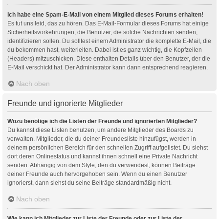
Ich habe eine Spam-E-Mail von einem Mitglied dieses Forums erhalten!
Es tut uns leid, das zu hören. Das E-Mail-Formular dieses Forums hat einige
Sicherheitsvorkehrungen, die Benutzer, die solche Nachrichten senden,
identifizieren sollen. Du solltest einem Administrator die komplette E-Mail, die
du bekommen hast, weiterleiten. Dabei ist es ganz wichtig, die Kopfzeilen
(Headers) mitzuschicken. Diese enthalten Details über den Benutzer, der die
E-Mail verschickt hat. Der Administrator kann dann entsprechend reagieren.
Nach oben
Freunde und ignorierte Mitglieder
Wozu benötige ich die Listen der Freunde und ignorierten Mitglieder?
Du kannst diese Listen benutzen, um andere Mitglieder des Boards zu
verwalten. Mitglieder, die du deiner Freundesliste hinzufügst, werden in
deinem persönlichen Bereich für den schnellen Zugriff aufgelistet. Du siehst
dort deren Onlinestatus und kannst ihnen schnell eine Private Nachricht
senden. Abhängig von dem Style, den du verwendest, können Beiträge
deiner Freunde auch hervorgehoben sein. Wenn du einen Benutzer
ignorierst, dann siehst du seine Beiträge standardmäßig nicht.
Nach oben
Wie kann ich Mitglieder zur Liste der Freunde oder zur Liste der