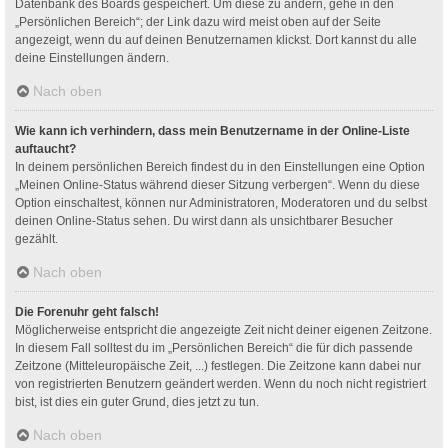
Datenbank des Boards gespeichert. Um diese zu ändern, gehe in den
„Persönlichen Bereich“; der Link dazu wird meist oben auf der Seite
angezeigt, wenn du auf deinen Benutzernamen klickst. Dort kannst du alle
deine Einstellungen ändern.
Nach oben
Wie kann ich verhindern, dass mein Benutzername in der Online-Liste
auftaucht?
In deinem persönlichen Bereich findest du in den Einstellungen eine Option
„Meinen Online-Status während dieser Sitzung verbergen“. Wenn du diese
Option einschaltest, können nur Administratoren, Moderatoren und du selbst
deinen Online-Status sehen. Du wirst dann als unsichtbarer Besucher
gezählt.
Nach oben
Die Forenuhr geht falsch!
Möglicherweise entspricht die angezeigte Zeit nicht deiner eigenen Zeitzone.
In diesem Fall solltest du im „Persönlichen Bereich“ die für dich passende
Zeitzone (Mitteleuropäische Zeit, ...) festlegen. Die Zeitzone kann dabei nur
von registrierten Benutzern geändert werden. Wenn du noch nicht registriert
bist, ist dies ein guter Grund, dies jetzt zu tun.
Nach oben