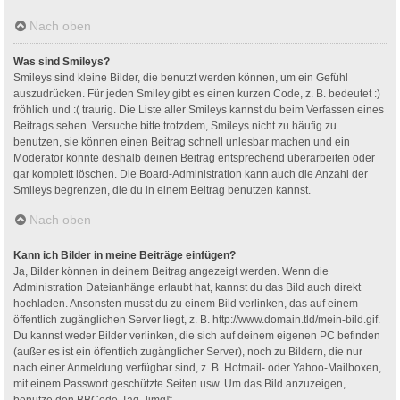
Nach oben
Was sind Smileys?
Smileys sind kleine Bilder, die benutzt werden können, um ein Gefühl
auszudrücken. Für jeden Smiley gibt es einen kurzen Code, z. B. bedeutet :)
fröhlich und :( traurig. Die Liste aller Smileys kannst du beim Verfassen eines
Beitrags sehen. Versuche bitte trotzdem, Smileys nicht zu häufig zu
benutzen, sie können einen Beitrag schnell unlesbar machen und ein
Moderator könnte deshalb deinen Beitrag entsprechend überarbeiten oder
gar komplett löschen. Die Board-Administration kann auch die Anzahl der
Smileys begrenzen, die du in einem Beitrag benutzen kannst.
Nach oben
Kann ich Bilder in meine Beiträge einfügen?
Ja, Bilder können in deinem Beitrag angezeigt werden. Wenn die
Administration Dateianhänge erlaubt hat, kannst du das Bild auch direkt
hochladen. Ansonsten musst du zu einem Bild verlinken, das auf einem
öffentlich zugänglichen Server liegt, z. B. http://www.domain.tld/mein-bild.gif.
Du kannst weder Bilder verlinken, die sich auf deinem eigenen PC befinden
(außer es ist ein öffentlich zugänglicher Server), noch zu Bildern, die nur
nach einer Anmeldung verfügbar sind, z. B. Hotmail- oder Yahoo-Mailboxen,
mit einem Passwort geschützte Seiten usw. Um das Bild anzuzeigen,
benutze den BBCode-Tag „[img]“.