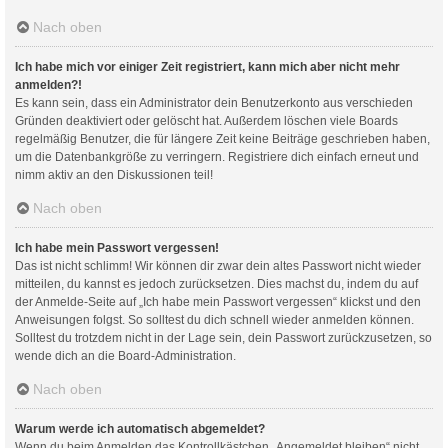
Nach oben
Ich habe mich vor einiger Zeit registriert, kann mich aber nicht mehr
anmelden?!
Es kann sein, dass ein Administrator dein Benutzerkonto aus verschieden
Gründen deaktiviert oder gelöscht hat. Außerdem löschen viele Boards
regelmäßig Benutzer, die für längere Zeit keine Beiträge geschrieben haben,
um die Datenbankgröße zu verringern. Registriere dich einfach erneut und
nimm aktiv an den Diskussionen teil!
Nach oben
Ich habe mein Passwort vergessen!
Das ist nicht schlimm! Wir können dir zwar dein altes Passwort nicht wieder
mitteilen, du kannst es jedoch zurücksetzen. Dies machst du, indem du auf
der Anmelde-Seite auf „Ich habe mein Passwort vergessen“ klickst und den
Anweisungen folgst. So solltest du dich schnell wieder anmelden können.
Solltest du trotzdem nicht in der Lage sein, dein Passwort zurückzusetzen, so
wende dich an die Board-Administration.
Nach oben
Warum werde ich automatisch abgemeldet?
Wenn du beim Anmelden das Kontrollkästchen „Angemeldet bleiben“ nicht