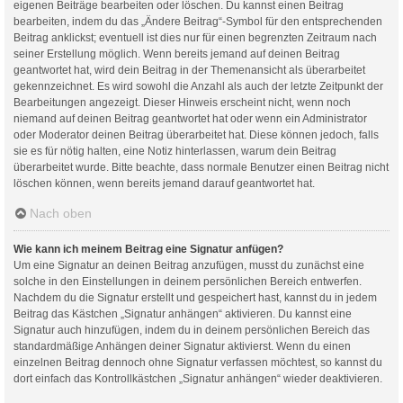
eigenen Beiträge bearbeiten oder löschen. Du kannst einen Beitrag
bearbeiten, indem du das „Ändere Beitrag“-Symbol für den entsprechenden
Beitrag anklickst; eventuell ist dies nur für einen begrenzten Zeitraum nach
seiner Erstellung möglich. Wenn bereits jemand auf deinen Beitrag
geantwortet hat, wird dein Beitrag in der Themenansicht als überarbeitet
gekennzeichnet. Es wird sowohl die Anzahl als auch der letzte Zeitpunkt der
Bearbeitungen angezeigt. Dieser Hinweis erscheint nicht, wenn noch
niemand auf deinen Beitrag geantwortet hat oder wenn ein Administrator
oder Moderator deinen Beitrag überarbeitet hat. Diese können jedoch, falls
sie es für nötig halten, eine Notiz hinterlassen, warum dein Beitrag
überarbeitet wurde. Bitte beachte, dass normale Benutzer einen Beitrag nicht
löschen können, wenn bereits jemand darauf geantwortet hat.
Nach oben
Wie kann ich meinem Beitrag eine Signatur anfügen?
Um eine Signatur an deinen Beitrag anzufügen, musst du zunächst eine
solche in den Einstellungen in deinem persönlichen Bereich entwerfen.
Nachdem du die Signatur erstellt und gespeichert hast, kannst du in jedem
Beitrag das Kästchen „Signatur anhängen“ aktivieren. Du kannst eine
Signatur auch hinzufügen, indem du in deinem persönlichen Bereich das
standardmäßige Anhängen deiner Signatur aktivierst. Wenn du einen
einzelnen Beitrag dennoch ohne Signatur verfassen möchtest, so kannst du
dort einfach das Kontrollkästchen „Signatur anhängen“ wieder deaktivieren.