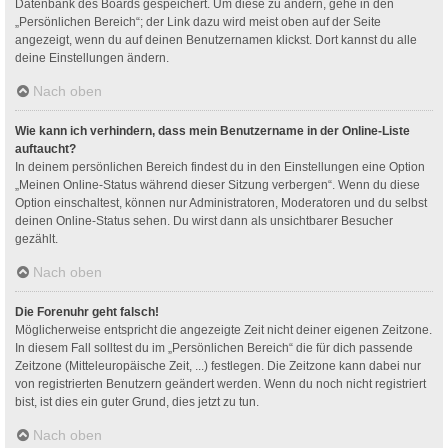
Datenbank des Boards gespeichert. Um diese zu ändern, gehe in den
„Persönlichen Bereich“; der Link dazu wird meist oben auf der Seite
angezeigt, wenn du auf deinen Benutzernamen klickst. Dort kannst du alle
deine Einstellungen ändern.
Nach oben
Wie kann ich verhindern, dass mein Benutzername in der Online-Liste
auftaucht?
In deinem persönlichen Bereich findest du in den Einstellungen eine Option
„Meinen Online-Status während dieser Sitzung verbergen“. Wenn du diese
Option einschaltest, können nur Administratoren, Moderatoren und du selbst
deinen Online-Status sehen. Du wirst dann als unsichtbarer Besucher
gezählt.
Nach oben
Die Forenuhr geht falsch!
Möglicherweise entspricht die angezeigte Zeit nicht deiner eigenen Zeitzone.
In diesem Fall solltest du im „Persönlichen Bereich“ die für dich passende
Zeitzone (Mitteleuropäische Zeit, ...) festlegen. Die Zeitzone kann dabei nur
von registrierten Benutzern geändert werden. Wenn du noch nicht registriert
bist, ist dies ein guter Grund, dies jetzt zu tun.
Nach oben