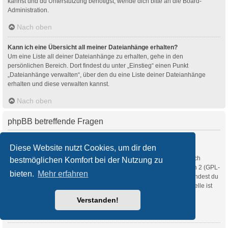
kannst und du Unterstützung benötigst, wende dich bitte an die Board-
Administration.
Nach oben
Kann ich eine Übersicht all meiner Dateianhänge erhalten?
Um eine Liste all deiner Dateianhänge zu erhalten, gehe in den
persönlichen Bereich. Dort findest du unter „Einstieg“ einen Punkt
„Dateianhänge verwalten“, über den du eine Liste deiner Dateianhänge
erhalten und diese verwalten kannst.
Nach oben
phpBB betreffende Fragen
Wer hat diese Forensoftware entwickelt?
Diese Website nutzt Cookies, um dir den
Diese Software (in ihrer unmodifizierten Fassung) wurde von
phpBB Limited
entwickelt und veröffentlicht. Sie ist urheberrechtlich
bestmöglichen Komfort bei der Nutzung zu
geschützt. Sie wurde unter der GNU General Public License, Version 2 (GPL-
bieten.
Mehr erfahren
2.0) veröffentlicht und kann frei vertrieben werden. Weitere Details findest du
auf der Seite von phpBB Limited
. Eine deutschsprachige Anlaufstelle ist
unter
phpBB.de
zu finden.
Verstanden!
Nach oben