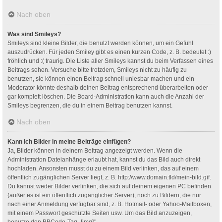
Nach oben
Was sind Smileys?
Smileys sind kleine Bilder, die benutzt werden können, um ein Gefühl
auszudrücken. Für jeden Smiley gibt es einen kurzen Code, z. B. bedeutet :)
fröhlich und :( traurig. Die Liste aller Smileys kannst du beim Verfassen eines
Beitrags sehen. Versuche bitte trotzdem, Smileys nicht zu häufig zu
benutzen, sie können einen Beitrag schnell unlesbar machen und ein
Moderator könnte deshalb deinen Beitrag entsprechend überarbeiten oder
gar komplett löschen. Die Board-Administration kann auch die Anzahl der
Smileys begrenzen, die du in einem Beitrag benutzen kannst.
Nach oben
Kann ich Bilder in meine Beiträge einfügen?
Ja, Bilder können in deinem Beitrag angezeigt werden. Wenn die
Administration Dateianhänge erlaubt hat, kannst du das Bild auch direkt
hochladen. Ansonsten musst du zu einem Bild verlinken, das auf einem
öffentlich zugänglichen Server liegt, z. B. http://www.domain.tld/mein-bild.gif.
Du kannst weder Bilder verlinken, die sich auf deinem eigenen PC befinden
(außer es ist ein öffentlich zugänglicher Server), noch zu Bildern, die nur
nach einer Anmeldung verfügbar sind, z. B. Hotmail- oder Yahoo-Mailboxen,
mit einem Passwort geschützte Seiten usw. Um das Bild anzuzeigen,
benutze den BBCode-Tag „[img]“.