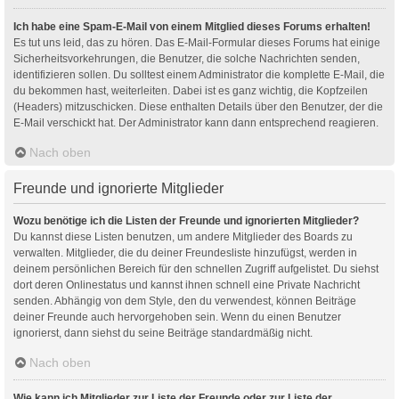
Ich habe eine Spam-E-Mail von einem Mitglied dieses Forums erhalten!
Es tut uns leid, das zu hören. Das E-Mail-Formular dieses Forums hat einige
Sicherheitsvorkehrungen, die Benutzer, die solche Nachrichten senden,
identifizieren sollen. Du solltest einem Administrator die komplette E-Mail, die
du bekommen hast, weiterleiten. Dabei ist es ganz wichtig, die Kopfzeilen
(Headers) mitzuschicken. Diese enthalten Details über den Benutzer, der die
E-Mail verschickt hat. Der Administrator kann dann entsprechend reagieren.
Nach oben
Freunde und ignorierte Mitglieder
Wozu benötige ich die Listen der Freunde und ignorierten Mitglieder?
Du kannst diese Listen benutzen, um andere Mitglieder des Boards zu
verwalten. Mitglieder, die du deiner Freundesliste hinzufügst, werden in
deinem persönlichen Bereich für den schnellen Zugriff aufgelistet. Du siehst
dort deren Onlinestatus und kannst ihnen schnell eine Private Nachricht
senden. Abhängig von dem Style, den du verwendest, können Beiträge
deiner Freunde auch hervorgehoben sein. Wenn du einen Benutzer
ignorierst, dann siehst du seine Beiträge standardmäßig nicht.
Nach oben
Wie kann ich Mitglieder zur Liste der Freunde oder zur Liste der