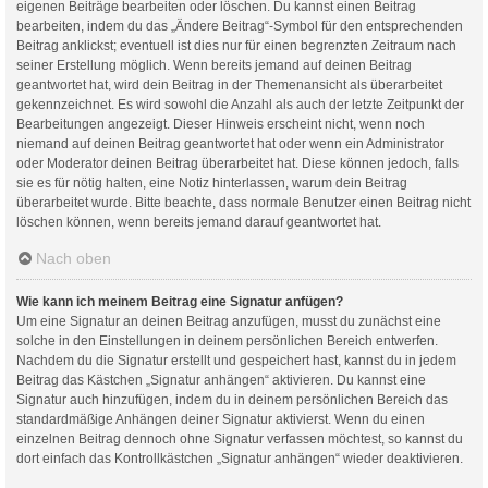
eigenen Beiträge bearbeiten oder löschen. Du kannst einen Beitrag
bearbeiten, indem du das „Ändere Beitrag“-Symbol für den entsprechenden
Beitrag anklickst; eventuell ist dies nur für einen begrenzten Zeitraum nach
seiner Erstellung möglich. Wenn bereits jemand auf deinen Beitrag
geantwortet hat, wird dein Beitrag in der Themenansicht als überarbeitet
gekennzeichnet. Es wird sowohl die Anzahl als auch der letzte Zeitpunkt der
Bearbeitungen angezeigt. Dieser Hinweis erscheint nicht, wenn noch
niemand auf deinen Beitrag geantwortet hat oder wenn ein Administrator
oder Moderator deinen Beitrag überarbeitet hat. Diese können jedoch, falls
sie es für nötig halten, eine Notiz hinterlassen, warum dein Beitrag
überarbeitet wurde. Bitte beachte, dass normale Benutzer einen Beitrag nicht
löschen können, wenn bereits jemand darauf geantwortet hat.
Nach oben
Wie kann ich meinem Beitrag eine Signatur anfügen?
Um eine Signatur an deinen Beitrag anzufügen, musst du zunächst eine
solche in den Einstellungen in deinem persönlichen Bereich entwerfen.
Nachdem du die Signatur erstellt und gespeichert hast, kannst du in jedem
Beitrag das Kästchen „Signatur anhängen“ aktivieren. Du kannst eine
Signatur auch hinzufügen, indem du in deinem persönlichen Bereich das
standardmäßige Anhängen deiner Signatur aktivierst. Wenn du einen
einzelnen Beitrag dennoch ohne Signatur verfassen möchtest, so kannst du
dort einfach das Kontrollkästchen „Signatur anhängen“ wieder deaktivieren.