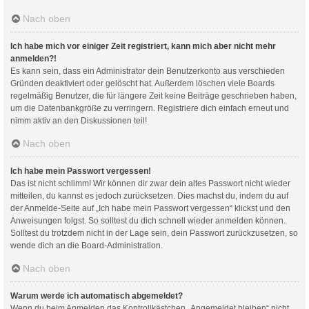
Nach oben
Ich habe mich vor einiger Zeit registriert, kann mich aber nicht mehr
anmelden?!
Es kann sein, dass ein Administrator dein Benutzerkonto aus verschieden
Gründen deaktiviert oder gelöscht hat. Außerdem löschen viele Boards
regelmäßig Benutzer, die für längere Zeit keine Beiträge geschrieben haben,
um die Datenbankgröße zu verringern. Registriere dich einfach erneut und
nimm aktiv an den Diskussionen teil!
Nach oben
Ich habe mein Passwort vergessen!
Das ist nicht schlimm! Wir können dir zwar dein altes Passwort nicht wieder
mitteilen, du kannst es jedoch zurücksetzen. Dies machst du, indem du auf
der Anmelde-Seite auf „Ich habe mein Passwort vergessen“ klickst und den
Anweisungen folgst. So solltest du dich schnell wieder anmelden können.
Solltest du trotzdem nicht in der Lage sein, dein Passwort zurückzusetzen, so
wende dich an die Board-Administration.
Nach oben
Warum werde ich automatisch abgemeldet?
Wenn du beim Anmelden das Kontrollkästchen „Angemeldet bleiben“ nicht