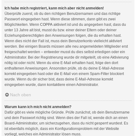
Ich habe mich registriert, kann mich aber nicht anmelden!
Überprüfe zuerst, ob du den richtigen Benutzernamen und das richtige
Passwort eingegeben hast. Wenn diese stimmen, dann gibt es zwei
Möglichkeiten. Wenn
COPPA
aktiviert ist und du angegeben hast, dass du
unter 13 Jahre alt bist, musst du bzw. einer deiner Eltern oder deiner
Erziehungsberechtigten den Anweisungen folgen, die du erhalten hast.
Wenn dies nicht der Fall ist, muss dein Benutzerkonto vielleicht aktiviert
werden. Bei einigen Boards müssen alle neu angemeldeten Mitglieder erst
freigeschaltet werden – entweder musst du dies selbst erledigen oder ein
Administrator. Bei der Registrierung wurde dir mitgeteilt, ob eine Aktivierung
nötig ist oder nicht. Wenn du eine E-Mail erhalten hast, folge den dort
enthaltenen Anweisungen. Ansonsten prüfe, ob du deine E-Mail-Adresse
korrekt eingegeben hast oder die E-Mail von einem Spam-Filter blockiert
wurde. Wenn du dir sicher bist, dass deine E-Mail-Adresse korrekt
eingegeben wurde, dann kontaktiere einen Administrator.
Nach oben
Warum kann ich mich nicht anmelden?
Dafür gibt es viele mögliche Gründe. Prüfe zunächst, ob dein Benutzername
und dein Passwort richtig sind. Wenn dies der Fall ist, wende dich an einen
Board-Administrator, um sicherzugehen, dass du nicht gesperrt wurdest. Es
ist ebenfalls möglich, dass ein Konfigurationsproblem mit der Website
vorliegt, welches ein Administrator lösen muss.