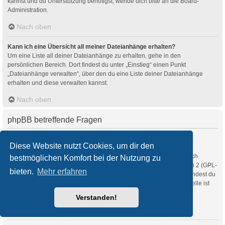
kannst und du Unterstützung benötigst, wende dich bitte an die Board-
Administration.
Nach oben
Kann ich eine Übersicht all meiner Dateianhänge erhalten?
Um eine Liste all deiner Dateianhänge zu erhalten, gehe in den
persönlichen Bereich. Dort findest du unter „Einstieg“ einen Punkt
„Dateianhänge verwalten“, über den du eine Liste deiner Dateianhänge
erhalten und diese verwalten kannst.
Nach oben
phpBB betreffende Fragen
Wer hat diese Forensoftware entwickelt?
Diese Website nutzt Cookies, um dir den
Diese Software (in ihrer unmodifizierten Fassung) wurde von
phpBB Limited
entwickelt und veröffentlicht. Sie ist urheberrechtlich
bestmöglichen Komfort bei der Nutzung zu
geschützt. Sie wurde unter der GNU General Public License, Version 2 (GPL-
bieten.
Mehr erfahren
2.0) veröffentlicht und kann frei vertrieben werden. Weitere Details findest du
auf der Seite von phpBB Limited
. Eine deutschsprachige Anlaufstelle ist
unter
phpBB.de
zu finden.
Verstanden!
Nach oben