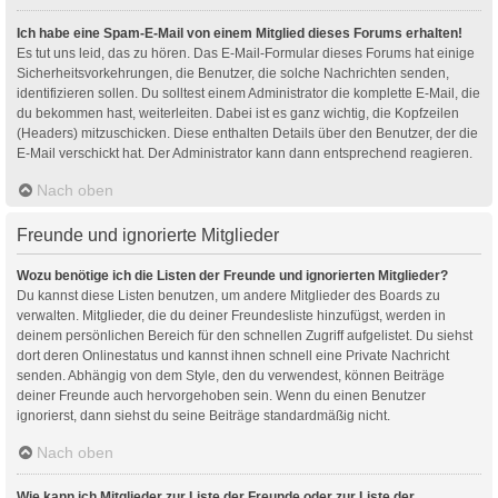
Ich habe eine Spam-E-Mail von einem Mitglied dieses Forums erhalten!
Es tut uns leid, das zu hören. Das E-Mail-Formular dieses Forums hat einige
Sicherheitsvorkehrungen, die Benutzer, die solche Nachrichten senden,
identifizieren sollen. Du solltest einem Administrator die komplette E-Mail, die
du bekommen hast, weiterleiten. Dabei ist es ganz wichtig, die Kopfzeilen
(Headers) mitzuschicken. Diese enthalten Details über den Benutzer, der die
E-Mail verschickt hat. Der Administrator kann dann entsprechend reagieren.
Nach oben
Freunde und ignorierte Mitglieder
Wozu benötige ich die Listen der Freunde und ignorierten Mitglieder?
Du kannst diese Listen benutzen, um andere Mitglieder des Boards zu
verwalten. Mitglieder, die du deiner Freundesliste hinzufügst, werden in
deinem persönlichen Bereich für den schnellen Zugriff aufgelistet. Du siehst
dort deren Onlinestatus und kannst ihnen schnell eine Private Nachricht
senden. Abhängig von dem Style, den du verwendest, können Beiträge
deiner Freunde auch hervorgehoben sein. Wenn du einen Benutzer
ignorierst, dann siehst du seine Beiträge standardmäßig nicht.
Nach oben
Wie kann ich Mitglieder zur Liste der Freunde oder zur Liste der