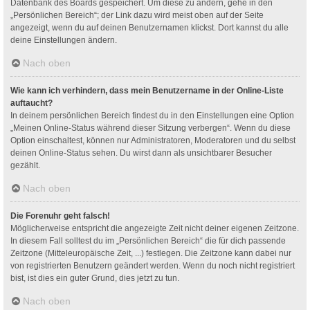
Datenbank des Boards gespeichert. Um diese zu ändern, gehe in den
„Persönlichen Bereich“; der Link dazu wird meist oben auf der Seite
angezeigt, wenn du auf deinen Benutzernamen klickst. Dort kannst du alle
deine Einstellungen ändern.
Nach oben
Wie kann ich verhindern, dass mein Benutzername in der Online-Liste
auftaucht?
In deinem persönlichen Bereich findest du in den Einstellungen eine Option
„Meinen Online-Status während dieser Sitzung verbergen“. Wenn du diese
Option einschaltest, können nur Administratoren, Moderatoren und du selbst
deinen Online-Status sehen. Du wirst dann als unsichtbarer Besucher
gezählt.
Nach oben
Die Forenuhr geht falsch!
Möglicherweise entspricht die angezeigte Zeit nicht deiner eigenen Zeitzone.
In diesem Fall solltest du im „Persönlichen Bereich“ die für dich passende
Zeitzone (Mitteleuropäische Zeit, ...) festlegen. Die Zeitzone kann dabei nur
von registrierten Benutzern geändert werden. Wenn du noch nicht registriert
bist, ist dies ein guter Grund, dies jetzt zu tun.
Nach oben