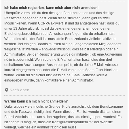
Ich habe mich registriert, kann mich aber nicht anmelden!
Überprüfe zuerst, ob du den richtigen Benutzernamen und das richtige
Passwort eingegeben hast. Wenn diese stimmen, dann gibt es zwei
Möglichkeiten. Wenn
COPPA
aktiviert ist und du angegeben hast, dass du
unter 13 Jahre alt bist, musst du bzw. einer deiner Eltern oder deiner
Erziehungsberechtigten den Anweisungen folgen, die du erhalten hast.
Wenn dies nicht der Fall ist, muss dein Benutzerkonto vielleicht aktiviert
werden. Bei einigen Boards müssen alle neu angemeldeten Mitglieder erst
freigeschaltet werden – entweder musst du dies selbst erledigen oder ein
Administrator. Bei der Registrierung wurde dir mitgeteilt, ob eine Aktivierung
nötig ist oder nicht. Wenn du eine E-Mail erhalten hast, folge den dort
enthaltenen Anweisungen. Ansonsten prüfe, ob du deine E-Mail-Adresse
korrekt eingegeben hast oder die E-Mail von einem Spam-Filter blockiert
wurde. Wenn du dir sicher bist, dass deine E-Mail-Adresse korrekt
eingegeben wurde, dann kontaktiere einen Administrator.
Nach oben
Warum kann ich mich nicht anmelden?
Dafür gibt es viele mögliche Gründe. Prüfe zunächst, ob dein Benutzername
und dein Passwort richtig sind. Wenn dies der Fall ist, wende dich an einen
Board-Administrator, um sicherzugehen, dass du nicht gesperrt wurdest. Es
ist ebenfalls möglich, dass ein Konfigurationsproblem mit der Website
vorliegt, welches ein Administrator lösen muss.