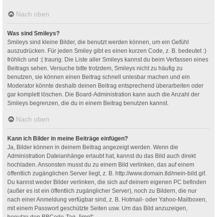
Nach oben
Was sind Smileys?
Smileys sind kleine Bilder, die benutzt werden können, um ein Gefühl
auszudrücken. Für jeden Smiley gibt es einen kurzen Code, z. B. bedeutet :)
fröhlich und :( traurig. Die Liste aller Smileys kannst du beim Verfassen eines
Beitrags sehen. Versuche bitte trotzdem, Smileys nicht zu häufig zu
benutzen, sie können einen Beitrag schnell unlesbar machen und ein
Moderator könnte deshalb deinen Beitrag entsprechend überarbeiten oder
gar komplett löschen. Die Board-Administration kann auch die Anzahl der
Smileys begrenzen, die du in einem Beitrag benutzen kannst.
Nach oben
Kann ich Bilder in meine Beiträge einfügen?
Ja, Bilder können in deinem Beitrag angezeigt werden. Wenn die
Administration Dateianhänge erlaubt hat, kannst du das Bild auch direkt
hochladen. Ansonsten musst du zu einem Bild verlinken, das auf einem
öffentlich zugänglichen Server liegt, z. B. http://www.domain.tld/mein-bild.gif.
Du kannst weder Bilder verlinken, die sich auf deinem eigenen PC befinden
(außer es ist ein öffentlich zugänglicher Server), noch zu Bildern, die nur
nach einer Anmeldung verfügbar sind, z. B. Hotmail- oder Yahoo-Mailboxen,
mit einem Passwort geschützte Seiten usw. Um das Bild anzuzeigen,
benutze den BBCode-Tag „[img]“.