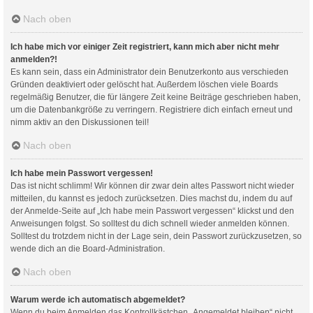
Nach oben
Ich habe mich vor einiger Zeit registriert, kann mich aber nicht mehr
anmelden?!
Es kann sein, dass ein Administrator dein Benutzerkonto aus verschieden
Gründen deaktiviert oder gelöscht hat. Außerdem löschen viele Boards
regelmäßig Benutzer, die für längere Zeit keine Beiträge geschrieben haben,
um die Datenbankgröße zu verringern. Registriere dich einfach erneut und
nimm aktiv an den Diskussionen teil!
Nach oben
Ich habe mein Passwort vergessen!
Das ist nicht schlimm! Wir können dir zwar dein altes Passwort nicht wieder
mitteilen, du kannst es jedoch zurücksetzen. Dies machst du, indem du auf
der Anmelde-Seite auf „Ich habe mein Passwort vergessen“ klickst und den
Anweisungen folgst. So solltest du dich schnell wieder anmelden können.
Solltest du trotzdem nicht in der Lage sein, dein Passwort zurückzusetzen, so
wende dich an die Board-Administration.
Nach oben
Warum werde ich automatisch abgemeldet?
Wenn du beim Anmelden das Kontrollkästchen „Angemeldet bleiben“ nicht