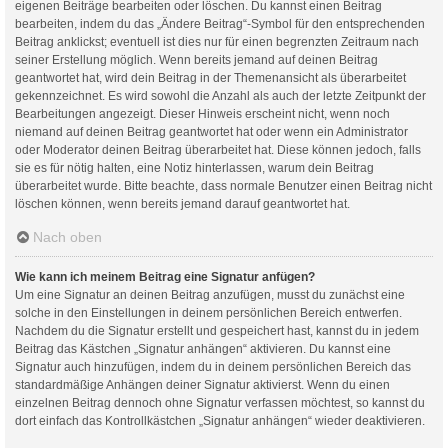
eigenen Beiträge bearbeiten oder löschen. Du kannst einen Beitrag
bearbeiten, indem du das „Ändere Beitrag“-Symbol für den entsprechenden
Beitrag anklickst; eventuell ist dies nur für einen begrenzten Zeitraum nach
seiner Erstellung möglich. Wenn bereits jemand auf deinen Beitrag
geantwortet hat, wird dein Beitrag in der Themenansicht als überarbeitet
gekennzeichnet. Es wird sowohl die Anzahl als auch der letzte Zeitpunkt der
Bearbeitungen angezeigt. Dieser Hinweis erscheint nicht, wenn noch
niemand auf deinen Beitrag geantwortet hat oder wenn ein Administrator
oder Moderator deinen Beitrag überarbeitet hat. Diese können jedoch, falls
sie es für nötig halten, eine Notiz hinterlassen, warum dein Beitrag
überarbeitet wurde. Bitte beachte, dass normale Benutzer einen Beitrag nicht
löschen können, wenn bereits jemand darauf geantwortet hat.
Nach oben
Wie kann ich meinem Beitrag eine Signatur anfügen?
Um eine Signatur an deinen Beitrag anzufügen, musst du zunächst eine
solche in den Einstellungen in deinem persönlichen Bereich entwerfen.
Nachdem du die Signatur erstellt und gespeichert hast, kannst du in jedem
Beitrag das Kästchen „Signatur anhängen“ aktivieren. Du kannst eine
Signatur auch hinzufügen, indem du in deinem persönlichen Bereich das
standardmäßige Anhängen deiner Signatur aktivierst. Wenn du einen
einzelnen Beitrag dennoch ohne Signatur verfassen möchtest, so kannst du
dort einfach das Kontrollkästchen „Signatur anhängen“ wieder deaktivieren.