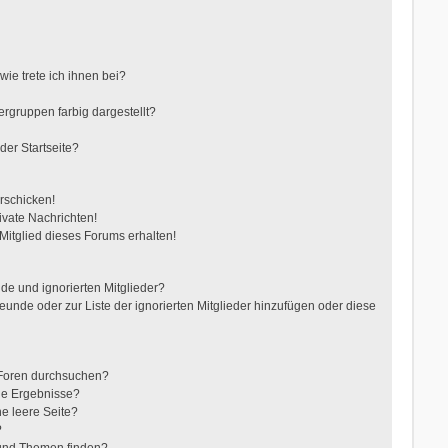
ie trete ich ihnen bei?
gruppen farbig dargestellt?
der Startseite?
rschicken!
vate Nachrichten!
itglied dieses Forums erhalten!
de und ignorierten Mitglieder?
reunde oder zur Liste der ignorierten Mitglieder hinzufügen oder diese
 Foren durchsuchen?
ne Ergebnisse?
e leere Seite?
?
 und Themen finden?