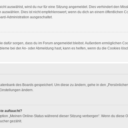
ht auswählst, wirst du nur für eine Sitzung angemeldet. Dies verhindert den Mis
auswählen. Dies ist nicht empfehlenswert, wenn du dich an einem öffentlichen Com
oard-Administration ausgeschaltet.
d die dafür sorgen, dass du im Forum angemeldet bleibst. Außerdem ermöglichen Co
obleme bei der An- oder Abmeldung hast, kann es helfen, wenn du die Cookies lösch
 Datenbank des Boards gespeichert. Um diese zu ändern, gehe in den „Persönlichen 
Einstellungen ändern.
ste auftaucht?
 Option „Meinen Online-Status während dieser Sitzung verbergen“. Wenn du diese O
ucher gezählt.