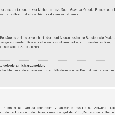
 über eine der folgenden vier Methoden hinzufügen: Gravatar, Galerie, Remote ode
nst, solltest du die Board-Administration kontaktieren.
eiträge du bislang erstellt hast oder identifizieren bestimmte Benutzer wie Mode
n festgelegt wurden. Bitte schreibe keine sinnlosen Beiträge, nur um deinen Rang
infach wieder zurücksetzen.
 aufgefordert, mich anzumelden.
 Nachrichten an andere Benutzer nutzen, falls diese von der Board-Administration 
ema“ klicken. Um auf einen Beitrag zu antworten, musst du auf „Antworten“ klicken
Ende der Foren- und der Beitragsansicht aufgelistet. Z. B. „Du darfst neue Themen 