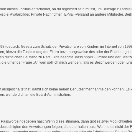
n dieses Forums entscheidet, ob du registriert sein musst, um Beiträge zu schreiben.
spiel Avatarbilder, Private Nachrichten, E-Mail-Versand an andere Mitglieder, Beit
.
8 (deutsch: Gesetz zum Schutz der Privatsphäre von Kindern im Internet von 1998) 
n, hierzu die Zustimmung der Eltern beziehungsweise des oder der Erziehungsberec
e einen rechtlichen Beistand zu Rate. Bitte beachte, dass phpBB Limited und der Bes
en, die unter der Frage „An wen soll ich mich wenden, falls es Beschwerden oder ju
ett ausgeschaltet hat, damit sich keine neuen Benutzer mehr anmelden können. Es 
ten, wende dich an die Board-Administration.
ge Passwort eingegeben hast. Wenn diese stimmen, dann gibt es zwei Möglichkeit
sberechtigten den Anweisungen folgen, die du erhalten hast. Wenn dies nicht der Fal
en – entweder musst du dies selbst erledigen oder ein Administrator. Bei der Regist