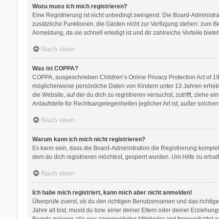
Wozu muss ich mich registrieren?
Eine Registrierung ist nicht unbedingt zwingend. Die Board-Administratio
zusätzliche Funktionen, die Gästen nicht zur Verfügung stehen: zum Bei
Anmeldung, da sie schnell erledigt ist und dir zahlreiche Vorteile bietet
Nach oben
Was ist COPPA?
COPPA, ausgeschrieben Children’s Online Privacy Protection Act of 199
möglicherweise persönliche Daten von Kindern unter 13 Jahren erhebe
die Website, auf der du dich zu registrieren versuchst, zutrifft, zieh
Anlaufstelle für Rechtsangelegenheiten jeglicher Art ist; außer solch
Nach oben
Warum kann ich mich nicht registrieren?
Es kann sein, dass die Board-Administration die Registrierung kompl
dem du dich registrieren möchtest, gesperrt wurden. Um Hilfe zu erhal
Nach oben
Ich habe mich registriert, kann mich aber nicht anmelden!
Überprüfe zuerst, ob du den richtigen Benutzernamen und das richti
Jahre alt bist, musst du bzw. einer deiner Eltern oder deiner Erziehung
Boards müssen alle neu angemeldeten Mitglieder erst freigeschaltet werd