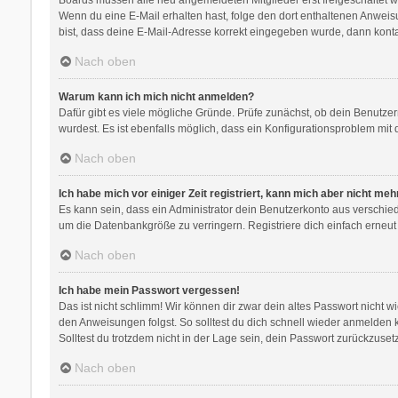
Wenn du eine E-Mail erhalten hast, folge den dort enthaltenen Anweis
bist, dass deine E-Mail-Adresse korrekt eingegeben wurde, dann kontak
Nach oben
Warum kann ich mich nicht anmelden?
Dafür gibt es viele mögliche Gründe. Prüfe zunächst, ob dein Benutzer
wurdest. Es ist ebenfalls möglich, dass ein Konfigurationsproblem mit 
Nach oben
Ich habe mich vor einiger Zeit registriert, kann mich aber nicht me
Es kann sein, dass ein Administrator dein Benutzerkonto aus verschie
um die Datenbankgröße zu verringern. Registriere dich einfach erneut
Nach oben
Ich habe mein Passwort vergessen!
Das ist nicht schlimm! Wir können dir zwar dein altes Passwort nicht 
den Anweisungen folgst. So solltest du dich schnell wieder anmelden
Solltest du trotzdem nicht in der Lage sein, dein Passwort zurückzuse
Nach oben