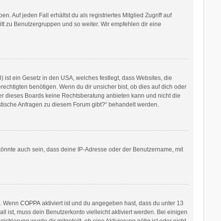
 Auf jeden Fall erhältst du als registriertes Mitglied Zugriff auf
ritt zu Benutzergruppen und so weiter. Wir empfehlen dir eine
ist ein Gesetz in den USA, welches festlegt, dass Websites, die
htigten benötigen. Wenn du dir unsicher bist, ob dies auf dich oder
itzer dieses Boards keine Rechtsberatung anbieten kann und nicht die
ristische Anfragen zu diesem Forum gibt?“ behandelt werden.
könnte auch sein, dass deine IP-Adresse oder der Benutzername, mit
en. Wenn
COPPA
aktiviert ist und du angegeben hast, dass du unter 13
l ist, muss dein Benutzerkonto vielleicht aktiviert werden. Bei einigen
rierung wurde dir mitgeteilt, ob eine Aktivierung nötig ist oder nicht.