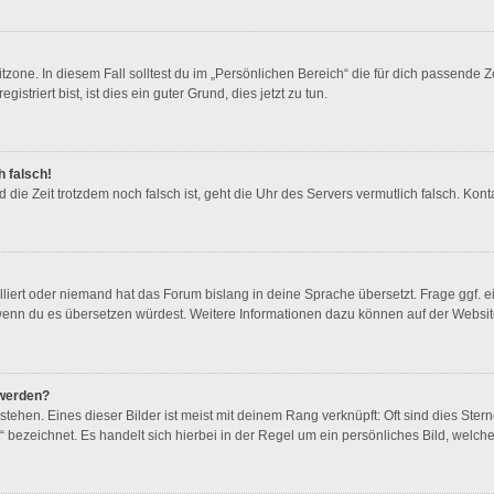
zone. In diesem Fall solltest du im „Persönlichen Bereich“ die für dich passende Ze
triert bist, ist dies ein guter Grund, dies jetzt zu tun.
h falsch!
und die Zeit trotzdem noch falsch ist, geht die Uhr des Servers vermutlich falsch. K
lliert oder niemand hat das Forum bislang in deine Sprache übersetzt. Frage ggf. e
en, wenn du es übersetzen würdest. Weitere Informationen dazu können auf der Websi
 werden?
ehen. Eines dieser Bilder ist meist mit deinem Rang verknüpft: Oft sind dies Ster
 bezeichnet. Es handelt sich hierbei in der Regel um ein persönliches Bild, welche