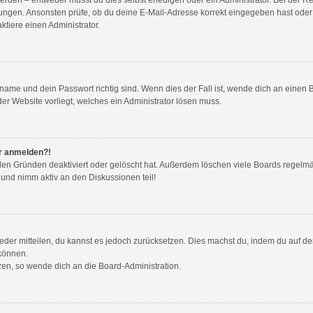
ungen. Ansonsten prüfe, ob du deine E-Mail-Adresse korrekt eingegeben hast oder 
tiere einen Administrator.
name und dein Passwort richtig sind. Wenn dies der Fall ist, wende dich an einen 
der Website vorliegt, welches ein Administrator lösen muss.
hr anmelden?!
den Gründen deaktiviert oder gelöscht hat. Außerdem löschen viele Boards regelmäß
 und nimm aktiv an den Diskussionen teil!
wieder mitteilen, du kannst es jedoch zurücksetzen. Dies machst du, indem du auf d
 können.
tzen, so wende dich an die Board-Administration.