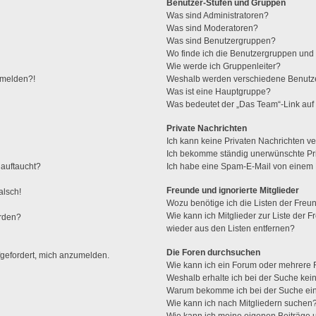
Benutzer-Stufen und Gruppen
Was sind Administratoren?
Was sind Moderatoren?
Was sind Benutzergruppen?
Wo finde ich die Benutzergruppen und w
Wie werde ich Gruppenleiter?
anmelden?!
Weshalb werden verschiedene Benutzer
Was ist eine Hauptgruppe?
Was bedeutet der „Das Team“-Link auf 
Private Nachrichten
Ich kann keine Privaten Nachrichten ve
Ich bekomme ständig unerwünschte Pri
 auftaucht?
Ich habe eine Spam-E-Mail von einem M
Freunde und ignorierte Mitglieder
alsch!
Wozu benötige ich die Listen der Freun
Wie kann ich Mitglieder zur Liste der F
erden?
wieder aus den Listen entfernen?
Die Foren durchsuchen
fgefordert, mich anzumelden.
Wie kann ich ein Forum oder mehrere
Weshalb erhalte ich bei der Suche kei
Warum bekomme ich bei der Suche ein
Wie kann ich nach Mitgliedern suchen
Wie kann ich meine eigenen Beiträge