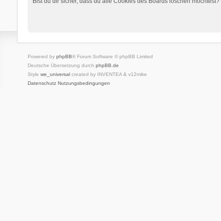
Bist du dir sicher, dass du alle Cookies des Boards löschen möchtest?
Powered by
phpBB
® Forum Software © phpBB Limited
Deutsche Übersetzung durch
phpBB.de
Style
we_universal
created by INVENTEA & v12mike
Datenschutz
Nutzungsbedingungen