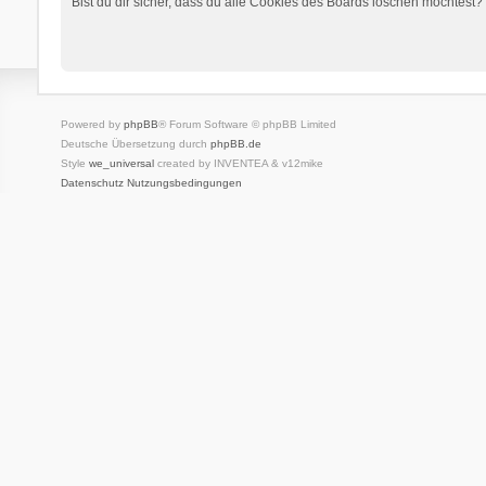
Bist du dir sicher, dass du alle Cookies des Boards löschen möchtest?
Powered by
phpBB
® Forum Software © phpBB Limited
Deutsche Übersetzung durch
phpBB.de
Style
we_universal
created by INVENTEA & v12mike
Datenschutz
Nutzungsbedingungen