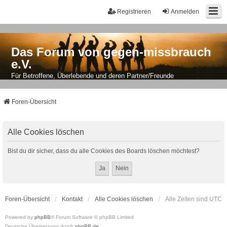
Registrieren
Anmelden
Das Forum von gegen-missbrauch
e.V.
Für Betroffene, Überlebende und deren Partner/Freunde
Foren-Übersicht
Alle Cookies löschen
Bist du dir sicher, dass du alle Cookies des Boards löschen möchtest?
Foren-Übersicht
Kontakt
Alle Cookies löschen
Alle Zeiten sind
UTC
Powered by
phpBB
® Forum Software © phpBB Limited
Deutsche Übersetzung durch
phpBB.de