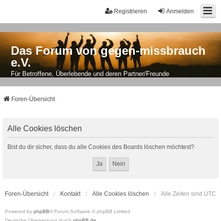
Registrieren
Anmelden
Das Forum von gegen-missbrauch
e.V.
Für Betroffene, Überlebende und deren Partner/Freunde
Foren-Übersicht
Alle Cookies löschen
Bist du dir sicher, dass du alle Cookies des Boards löschen möchtest?
Foren-Übersicht
Kontakt
Alle Cookies löschen
Alle Zeiten sind
UTC
Powered by
phpBB
® Forum Software © phpBB Limited
Deutsche Übersetzung durch
phpBB.de