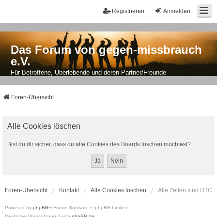
Registrieren
Anmelden
Das Forum von gegen-missbrauch
e.V.
Für Betroffene, Überlebende und deren Partner/Freunde
Foren-Übersicht
Alle Cookies löschen
Bist du dir sicher, dass du alle Cookies des Boards löschen möchtest?
Foren-Übersicht
Kontakt
Alle Cookies löschen
Alle Zeiten sind
UTC
Powered by
phpBB
® Forum Software © phpBB Limited
Deutsche Übersetzung durch
phpBB.de