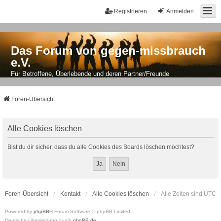
Registrieren
Anmelden
Das Forum von gegen-missbrauch
e.V.
Für Betroffene, Überlebende und deren Partner/Freunde
Foren-Übersicht
Alle Cookies löschen
Bist du dir sicher, dass du alle Cookies des Boards löschen möchtest?
Foren-Übersicht
Kontakt
Alle Cookies löschen
Alle Zeiten sind
UTC
Powered by
phpBB
® Forum Software © phpBB Limited
Deutsche Übersetzung durch
phpBB.de