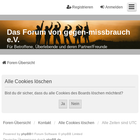
Registrieren
Anmelden
Das Forum von gegen-missbrauch
e.V.
Für Betroffene, Überlebende und deren Partner/Freunde
Foren-Übersicht
Alle Cookies löschen
Bist du dir sicher, dass du alle Cookies des Boards löschen möchtest?
Foren-Übersicht
Kontakt
Alle Cookies löschen
Alle Zeiten sind
UTC
Powered by
phpBB
® Forum Software © phpBB Limited
Deutsche Übersetzung durch
phpBB.de