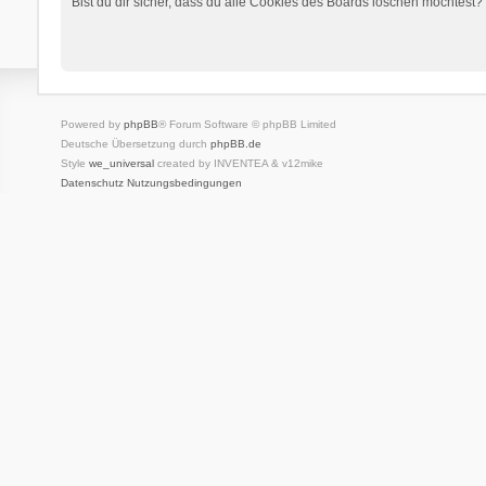
Bist du dir sicher, dass du alle Cookies des Boards löschen möchtest?
Powered by
phpBB
® Forum Software © phpBB Limited
Deutsche Übersetzung durch
phpBB.de
Style
we_universal
created by INVENTEA & v12mike
Datenschutz
Nutzungsbedingungen