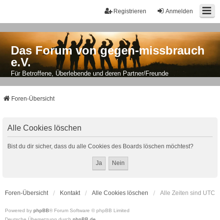
Registrieren
Anmelden
Das Forum von gegen-missbrauch
e.V.
Für Betroffene, Überlebende und deren Partner/Freunde
Foren-Übersicht
Alle Cookies löschen
Bist du dir sicher, dass du alle Cookies des Boards löschen möchtest?
Foren-Übersicht
Kontakt
Alle Cookies löschen
Alle Zeiten sind
UTC
Powered by
phpBB
® Forum Software © phpBB Limited
Deutsche Übersetzung durch
phpBB.de