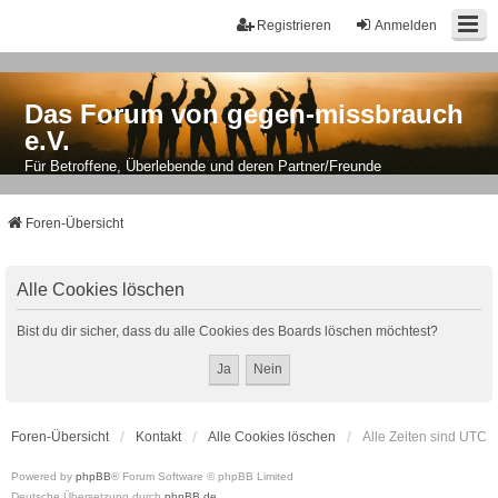
Registrieren
Anmelden
Das Forum von gegen-missbrauch
e.V.
Für Betroffene, Überlebende und deren Partner/Freunde
Foren-Übersicht
Alle Cookies löschen
Bist du dir sicher, dass du alle Cookies des Boards löschen möchtest?
Foren-Übersicht
Kontakt
Alle Cookies löschen
Alle Zeiten sind
UTC
Powered by
phpBB
® Forum Software © phpBB Limited
Deutsche Übersetzung durch
phpBB.de