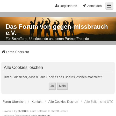
Registrieren
Anmelden
Das Forum von gegen-missbrauch
e.V.
Für Betroffene, Überlebende und deren Partner/Freunde
Foren-Übersicht
Alle Cookies löschen
Bist du dir sicher, dass du alle Cookies des Boards löschen möchtest?
Foren-Übersicht
Kontakt
Alle Cookies löschen
Alle Zeiten sind
UTC
Powered by
phpBB
® Forum Software © phpBB Limited
Deutsche Übersetzung durch
phpBB.de