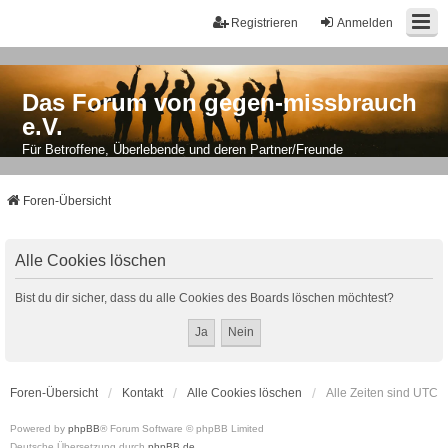
Registrieren
Anmelden
Das Forum von gegen-missbrauch
e.V.
Für Betroffene, Überlebende und deren Partner/Freunde
Foren-Übersicht
Alle Cookies löschen
Bist du dir sicher, dass du alle Cookies des Boards löschen möchtest?
Foren-Übersicht
Kontakt
Alle Cookies löschen
Alle Zeiten sind
UTC
Powered by
phpBB
® Forum Software © phpBB Limited
Deutsche Übersetzung durch
phpBB.de