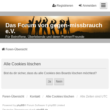
Registrieren
Anmelden
Das Forum von gegen-missbrauch
e.V.
Für Betroffene, Überlebende und deren Partner/Freunde
Foren-Übersicht
Alle Cookies löschen
Bist du dir sicher, dass du alle Cookies des Boards löschen möchtest?
Foren-Übersicht
Kontakt
Alle Cookies löschen
Alle Zeiten sind
UTC
Powered by
phpBB
® Forum Software © phpBB Limited
Deutsche Übersetzung durch
phpBB.de