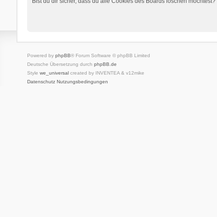
Bist du dir sicher, dass du alle Cookies des Boards löschen möchtest?
Powered by
phpBB
® Forum Software © phpBB Limited
Deutsche Übersetzung durch
phpBB.de
Style
we_universal
created by INVENTEA & v12mike
Datenschutz
Nutzungsbedingungen