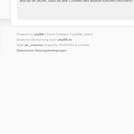
Bist du dir sicher, dass du alle Cookies des Boards löschen möchtest?
Powered by
phpBB
® Forum Software © phpBB Limited
Deutsche Übersetzung durch
phpBB.de
Style
we_universal
created by INVENTEA & v12mike
Datenschutz
Nutzungsbedingungen