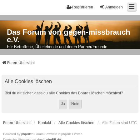
Registrieren
Anmelden
Das Forum von gegen-missbrauch
e.V.
Für Betroffene, Überlebende und deren Partner/Freunde
Foren-Übersicht
Alle Cookies löschen
Bist du dir sicher, dass du alle Cookies des Boards löschen möchtest?
Foren-Übersicht
Kontakt
Alle Cookies löschen
Alle Zeiten sind
UTC
Powered by
phpBB
® Forum Software © phpBB Limited
Deutsche Übersetzung durch
phpBB.de