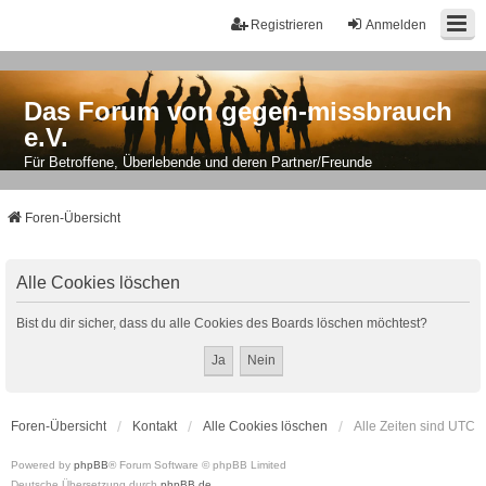
Registrieren
Anmelden
Das Forum von gegen-missbrauch
e.V.
Für Betroffene, Überlebende und deren Partner/Freunde
Foren-Übersicht
Alle Cookies löschen
Bist du dir sicher, dass du alle Cookies des Boards löschen möchtest?
Foren-Übersicht
Kontakt
Alle Cookies löschen
Alle Zeiten sind
UTC
Powered by
phpBB
® Forum Software © phpBB Limited
Deutsche Übersetzung durch
phpBB.de