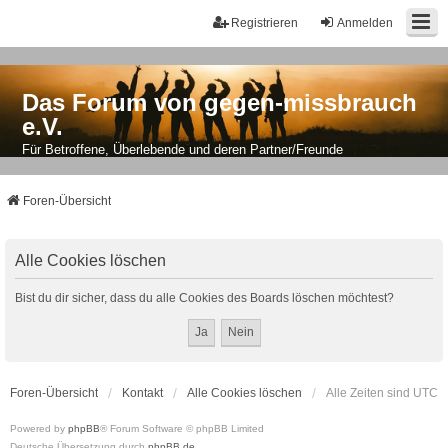
Registrieren
Anmelden
Das Forum von gegen-missbrauch
e.V.
Für Betroffene, Überlebende und deren Partner/Freunde
Foren-Übersicht
Alle Cookies löschen
Bist du dir sicher, dass du alle Cookies des Boards löschen möchtest?
Foren-Übersicht
Kontakt
Alle Cookies löschen
Alle Zeiten sind
UTC
Powered by
phpBB
® Forum Software © phpBB Limited
Deutsche Übersetzung durch
phpBB.de