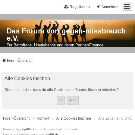
Registrieren
Anmelden
Das Forum von gegen-missbrauch
e.V.
Für Betroffene, Überlebende und deren Partner/Freunde
Foren-Übersicht
Alle Cookies löschen
Bist du dir sicher, dass du alle Cookies des Boards löschen möchtest?
Foren-Übersicht
Kontakt
Alle Cookies löschen
Alle Zeiten sind
UTC
Powered by
phpBB
® Forum Software © phpBB Limited
Deutsche Übersetzung durch
phpBB.de