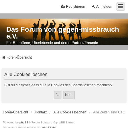
Registrieren
Anmelden
Das Forum von gegen-missbrauch
e.V.
Für Betroffene, Überlebende und deren Partner/Freunde
Foren-Übersicht
Alle Cookies löschen
Bist du dir sicher, dass du alle Cookies des Boards löschen möchtest?
Foren-Übersicht
Kontakt
Alle Cookies löschen
Alle Zeiten sind
UTC
Powered by
phpBB
® Forum Software © phpBB Limited
Deutsche Übersetzung durch
phpBB.de