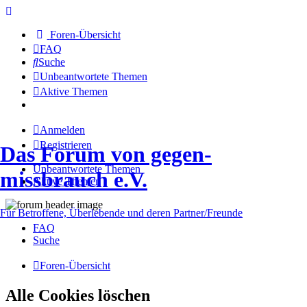
Foren-Übersicht
FAQ
Suche
Unbeantwortete Themen
Aktive Themen
Anmelden
Registrieren
Das Forum von gegen-
Unbeantwortete Themen
missbrauch e.V.
Aktive Themen
Für Betroffene, Überlebende und deren Partner/Freunde
FAQ
Suche
Foren-Übersicht
Alle Cookies löschen